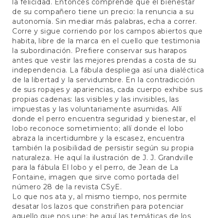
la felicidad. Entonces comprende que el bienestar
de su compañero tiene un precio: la renuncia a su
autonomía. Sin mediar más palabras, echa a correr.
Corre y sigue corriendo por los campos abiertos que
habita, libre de la marca en el cuello que testimonia
la subordinación. Prefiere conservar sus harapos
antes que vestir las mejores prendas a costa de su
independencia. La fábula despliega así una dialéctica
de la libertad y la servidumbre. En la contradicción
de sus ropajes y apariencias, cada cuerpo exhibe sus
propias cadenas: las visibles y las invisibles, las
impuestas y las voluntariamente asumidas. Allí
donde el perro encuentra seguridad y bienestar, el
lobo reconoce sometimiento; allí donde el lobo
abraza la incertidumbre y la escasez, encuentra
también la posibilidad de persistir según su propia
naturaleza. He aquí la ilustración de J. J. Grandville
para la fábula El lobo y el perro, de Jean de La
Fontaine, imagen que sirve como portada del
número 28 de la revista CSyE.
Lo que nos ata y, al mismo tiempo, nos permite
desatar los lazos que constriñen para potenciar
aquello que nos une: he aquí las temáticas de los