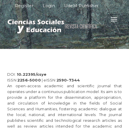
M
Register
Login
UdeM Publisher
a
i
n
Toggle
N
navigati
a
v
i
g
a
t
i
o
DOI:
10.22395/csye
n
ISSN
2256-5000
| eISSN
2590-7344
M
An open-access academic and scientific journal that
a
operates under a continuous publication model. Its aim is to
i
provide a platform for the dissemination, appropriation,
n
and circulation of knowledge in the fields of Social
C
Sciences and Humanities, fostering academic dialogue at
o
the local, national, and international levels. The journal
n
publishes scientific and technological research articles as
t
well as review articles intended for the academic and