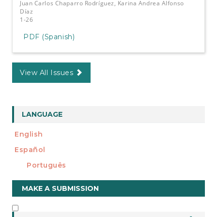
Juan Carlos Chaparro Rodríguez, Karina Andrea Alfonso
Díaz
1-26
PDF (Spanish)
View All Issues
LANGUAGE
English
Español
Português
Make
MAKE A SUBMISSION
a
Submission
INFORMATION