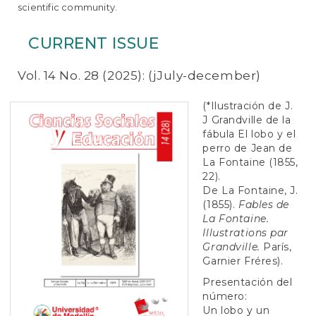
e
scientific community.
n
t
CURRENT ISSUE
S
i
d
Vol. 14 No. 28 (2025): (jJuly-december)
e
b
(*Ilustración de J.
a
J Grandville de la
r
fábula El lobo y el
perro de Jean de
La Fontaine (1855,
22).
De La Fontaine, J.
(1855).
Fables de
La Fontaine.
Illustrations par
Grandville.
París,
Garnier Fréres).
Presentación del
número:
Un lobo y un