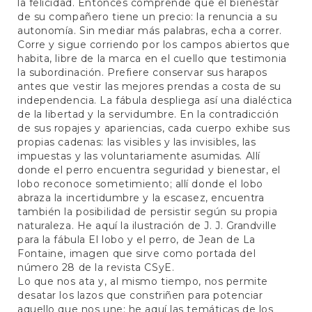
la felicidad. Entonces comprende que el bienestar
de su compañero tiene un precio: la renuncia a su
autonomía. Sin mediar más palabras, echa a correr.
Corre y sigue corriendo por los campos abiertos que
habita, libre de la marca en el cuello que testimonia
la subordinación. Prefiere conservar sus harapos
antes que vestir las mejores prendas a costa de su
independencia. La fábula despliega así una dialéctica
de la libertad y la servidumbre. En la contradicción
de sus ropajes y apariencias, cada cuerpo exhibe sus
propias cadenas: las visibles y las invisibles, las
impuestas y las voluntariamente asumidas. Allí
donde el perro encuentra seguridad y bienestar, el
lobo reconoce sometimiento; allí donde el lobo
abraza la incertidumbre y la escasez, encuentra
también la posibilidad de persistir según su propia
naturaleza. He aquí la ilustración de J. J. Grandville
para la fábula El lobo y el perro, de Jean de La
Fontaine, imagen que sirve como portada del
número 28 de la revista CSyE.
Lo que nos ata y, al mismo tiempo, nos permite
desatar los lazos que constriñen para potenciar
aquello que nos une: he aquí las temáticas de los