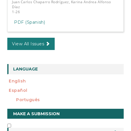
Juan Carlos Chaparro Rodríguez, Karina Andrea Alfonso
Díaz
1-26
PDF (Spanish)
View All Issues
LANGUAGE
English
Español
Português
Make
MAKE A SUBMISSION
a
Submission
INFORMATION