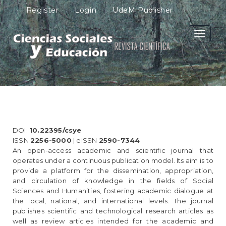
M
Register
Login
UdeM Publisher
a
i
n
Toggle
N
navigati
a
v
i
g
a
t
i
o
DOI:
10.22395/csye
n
ISSN
2256-5000
| eISSN
2590-7344
M
An open-access academic and scientific journal that
a
operates under a continuous publication model. Its aim is to
i
provide a platform for the dissemination, appropriation,
n
and circulation of knowledge in the fields of Social
C
Sciences and Humanities, fostering academic dialogue at
o
the local, national, and international levels. The journal
n
publishes scientific and technological research articles as
t
well as review articles intended for the academic and