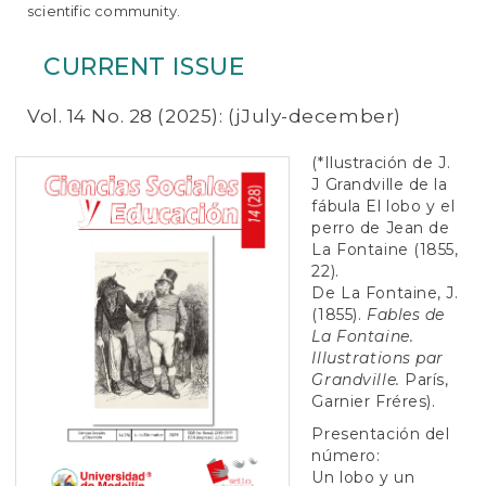
e
scientific community.
n
t
CURRENT ISSUE
S
i
d
Vol. 14 No. 28 (2025): (jJuly-december)
e
b
(*Ilustración de J.
a
J Grandville de la
r
fábula El lobo y el
perro de Jean de
La Fontaine (1855,
22).
De La Fontaine, J.
(1855).
Fables de
La Fontaine.
Illustrations par
Grandville.
París,
Garnier Fréres).
Presentación del
número:
Un lobo y un