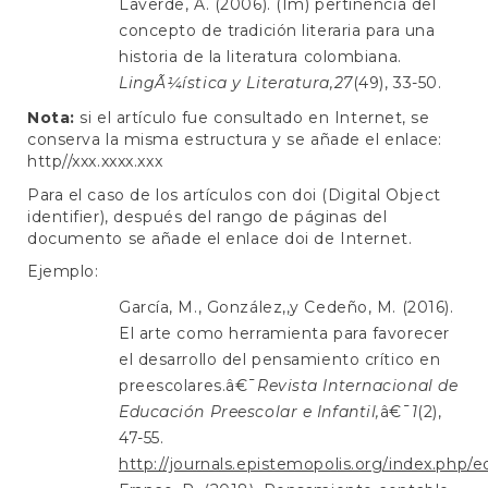
Laverde, A. (2006). (Im) pertinencia del
concepto de tradición literaria para una
historia de la literatura colombiana.
LingÃ¼ística y Literatura,
27
(49), 33-50.
Nota:
si el artículo fue consultado en Internet, se
conserva la misma estructura y se añade el enlace:
http//xxx.xxxx.xxx
Para el caso de los artículos con doi (Digital Object
identifier), después del rango de páginas del
documento se añade el enlace doi de Internet.
Ejemplo:
García, M., González,,y Cedeño, M. (2016).
El arte como herramienta para favorecer
el desarrollo del pensamiento crítico en
preescolares.â€¯
Revista Internacional de
Educación Preescolar e Infantil,
â€¯
1
(2),
47-55.
http://journals.epistemopolis.org/index.php/ed