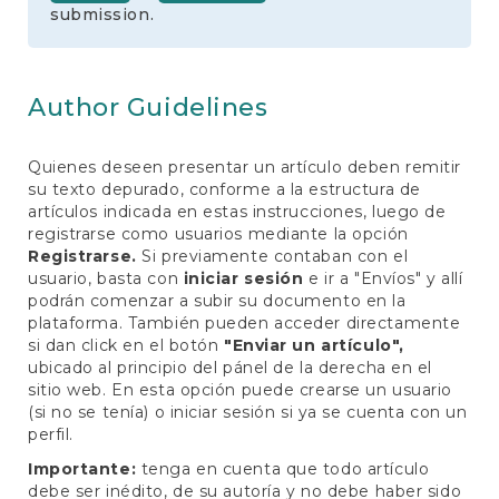
e
submission.
n
t
S
i
Author Guidelines
d
e
b
Quienes deseen presentar un artículo deben remitir
a
su texto depurado, conforme a la estructura de
r
artículos indicada en estas instrucciones, luego de
registrarse como usuarios mediante la opción
Registrarse.
Si previamente contaban con el
usuario, basta con
iniciar sesión
e ir a "Envíos" y allí
podrán comenzar a subir su documento en la
plataforma. También pueden acceder directamente
si dan click en el botón
"Enviar un artículo",
ubicado al principio del pánel de la derecha en el
sitio web. En esta opción puede crearse un usuario
(si no se tenía) o iniciar sesión si ya se cuenta con un
perfil.
Importante:
tenga en cuenta que todo artículo
debe ser inédito, de su autoría y no debe haber sido