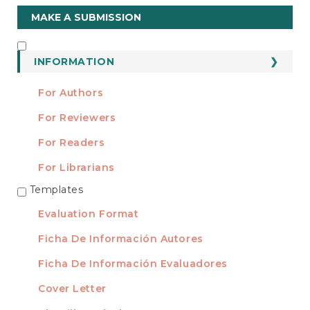
Make
MAKE A SUBMISSION
a
Submission
INFORMATION
INFORMATION
For Authors
For Reviewers
For Readers
For Librarians
Templates
TEMPLATES
Evaluation Format
Ficha De Información Autores
Ficha De Información Evaluadores
Cover Letter