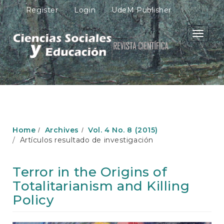
M
Register
Login
UdeM Publisher
a
i
n
Toggle
N
navigati
a
v
i
g
a
t
i
o
Home
Archives
Vol. 4 No. 8 (2015)
n
Artículos resultado de investigación
M
a
i
Terror in the Origins of
n
Totalitarianism and Killing
C
o
Policy
n
t