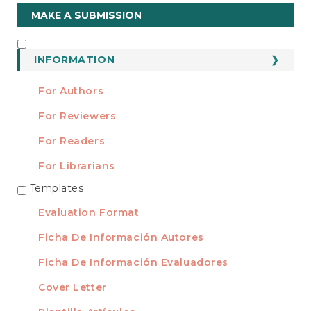
Make
MAKE A SUBMISSION
a
Submission
INFORMATION
INFORMATION
For Authors
For Reviewers
For Readers
For Librarians
Templates
TEMPLATES
Evaluation Format
Ficha De Información Autores
Ficha De Información Evaluadores
Cover Letter