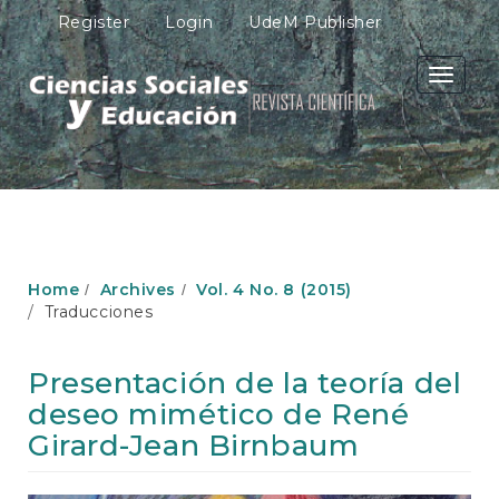
M
Register
Login
UdeM Publisher
a
i
n
Toggle
N
navigati
a
v
i
g
a
t
i
o
Home
Archives
Vol. 4 No. 8 (2015)
n
Traducciones
M
a
i
Presentación de la teoría del
n
deseo mimético de René
C
o
Girard-Jean Birnbaum
n
t