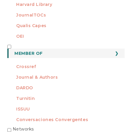
Harvard Library
JournalTOCs
Qualis Capes
OEI
MEMBER OF
MEMBER OF
Crossref
Journal & Authors
DARDO
Turnitin
ISSUU
Conversaciones Convergentes
Networks
REDES