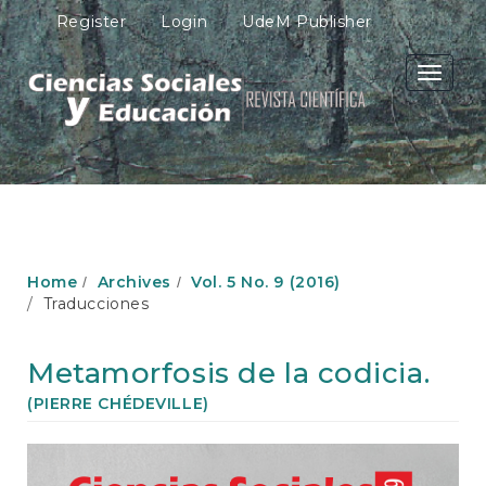
M
Register
Login
UdeM Publisher
a
i
n
Toggle
N
navigati
a
v
i
g
a
t
i
o
Home
Archives
Vol. 5 No. 9 (2016)
n
Traducciones
M
a
i
Metamorfosis de la codicia.
n
C
(PIERRE CHÉDEVILLE)
o
n
Article
t