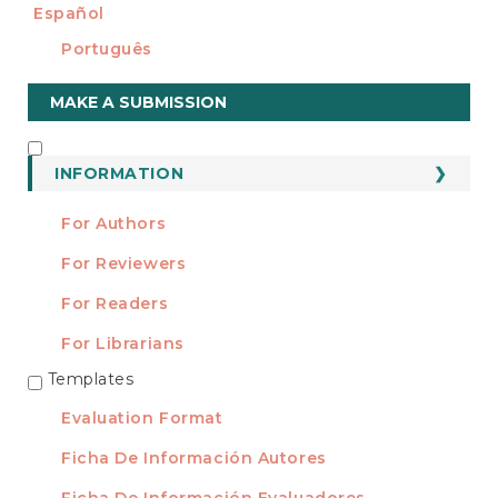
Español
Português
Make
MAKE A SUBMISSION
a
Submission
INFORMATION
INFORMATION
For Authors
For Reviewers
For Readers
For Librarians
Templates
TEMPLATES
Evaluation Format
Ficha De Información Autores
Ficha De Información Evaluadores