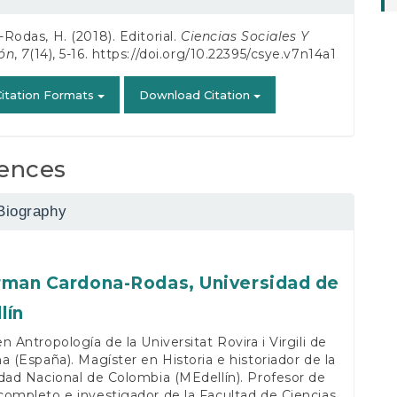
s
Rodas, H. (2018). Editorial.
Ciencias Sociales Y
ón
,
7
(14), 5-16.
https://doi.org/10.22395/csye.v7n14a1
itation Formats
Download Citation
ences
Biography
rman Cardona-Rodas,
Universidad de
lín
n Antropología de la Universitat Rovira i Virgili de
a (España). Magíster en Historia e historiador de la
dad Nacional de Colombia (MEdellín). Profesor de
ompleto e investigador de la Facultad de Ciencias