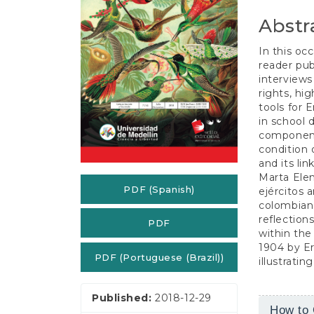
e
n
Abstr
t
S
In this occ
i
reader publ
d
interview
e
rights, hi
b
tools for 
a
in school 
r
component 
condition 
and its lin
Marta Elen
PDF (Spanish)
ejércitos 
colombiano
reflection
PDF
within the
1904 by Er
PDF (Portuguese (Brazil))
illustratin
Published:
2018-12-29
Article
How to 