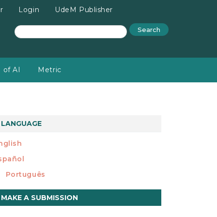
r
Login
UdeM Publisher
Search
 of AI
Metric
LANGUAGE
nglish
spañol
Português
ake
MAKE A SUBMISSION