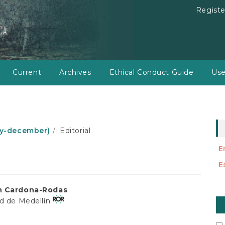
Registe
Current
Archives
Ethical Conduct Guide
Use
july-december)
Editorial
E
E
n Cardona-Rodas
M
ad de Medellín
a
t