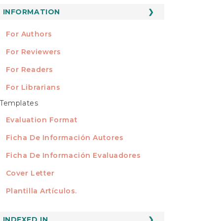
ubmission
INFORMATION
INFORMATION
For Authors
For Reviewers
For Readers
For Librarians
Templates
TEMPLATES
Evaluation Format
Ficha De Información Autores
Ficha De Información Evaluadores
Cover Letter
Plantilla Artículos.
INDEXED
INDEXED IN