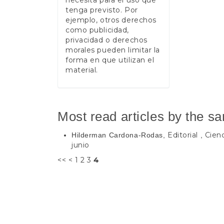
tenga previsto. Por
ejemplo, otros derechos
como publicidad,
privacidad o derechos
morales pueden limitar la
forma en que utilizan el
material.
Most read articles by the s
Editorial
Cienc
Hilderman Cardona-Rodas,
,
junio
<<
<
1
2
3
4