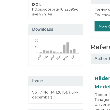
Detail
DOI:
https://doi.org/10.22395/c
Cardona-
sye.v7n14a1
Educaci
More C
Downloads
Refer
Author 
Hilde
Issue
Medel
Vol. 7 No. 14 (2018): (july-
Doctor e
december)
Tarragon
Universi
tiempo c