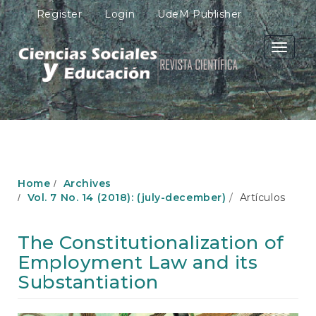
M
Register
Login
UdeM Publisher
a
i
n
Toggle
N
navigati
a
v
i
g
a
t
i
o
Home
Archives
n
Vol. 7 No. 14 (2018): (july-december)
Artículos
M
a
i
The Constitutionalization of
n
Employment Law and its
C
o
Substantiation
n
t