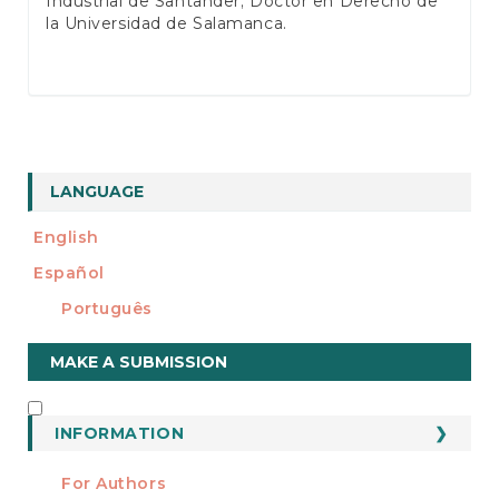
Industrial de Santander; Doctor en Derecho de
la Universidad de Salamanca.
LANGUAGE
English
Español
Português
Make
MAKE A SUBMISSION
a
Submission
INFORMATION
INFORMATION
For Authors