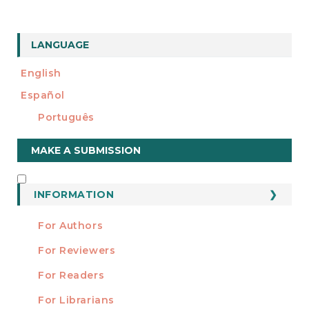
LANGUAGE
English
Español
Português
Make
MAKE A SUBMISSION
a
Submission
INFORMATION
INFORMATION
For Authors
For Reviewers
For Readers
For Librarians