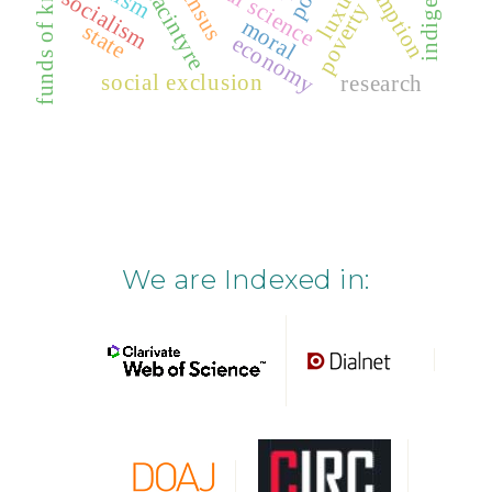
funds of knowledge
consumption
social science
luxury
socialism
poverty
moral
state
economy
social exclusion
research
We are Indexed in: