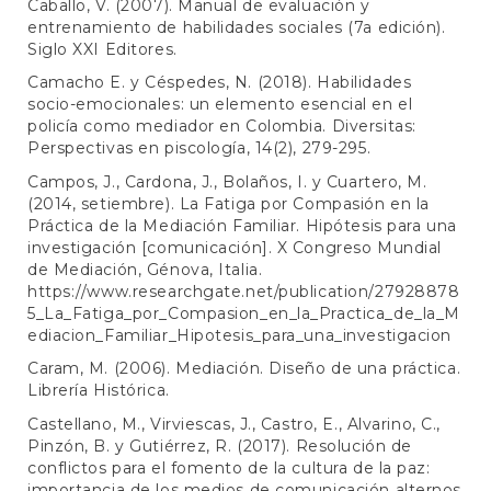
Caballo, V. (2007). Manual de evaluación y
entrenamiento de habilidades sociales (7a edición).
Siglo XXI Editores.
Camacho E. y Céspedes, N. (2018). Habilidades
socio-emocionales: un elemento esencial en el
policía como mediador en Colombia. Diversitas:
Perspectivas en piscología, 14(2), 279-295.
Campos, J., Cardona, J., Bolaños, I. y Cuartero, M.
(2014, setiembre). La Fatiga por Compasión en la
Práctica de la Mediación Familiar. Hipótesis para una
investigación [comunicación]. X Congreso Mundial
de Mediación, Génova, Italia.
https://www.researchgate.net/publication/27928878
5_La_Fatiga_por_Compasion_en_la_Practica_de_la_M
ediacion_Familiar_Hipotesis_para_una_investigacion
Caram, M. (2006). Mediación. Diseño de una práctica.
Librería Histórica.
Castellano, M., Virviescas, J., Castro, E., Alvarino, C.,
Pinzón, B. y Gutiérrez, R. (2017). Resolución de
conflictos para el fomento de la cultura de la paz:
importancia de los medios de comunicación alternos