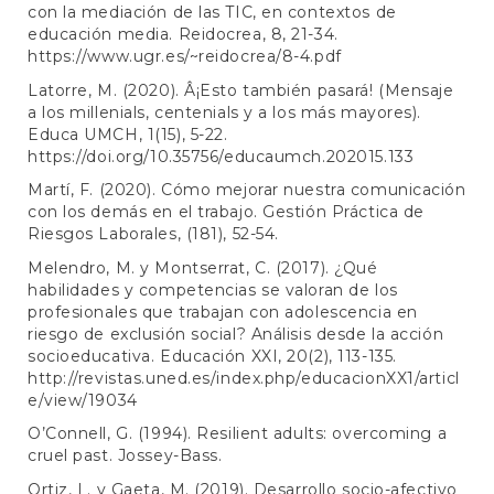
con la mediación de las TIC, en contextos de
educación media. Reidocrea, 8, 21-34.
https://www.ugr.es/~reidocrea/8-4.pdf
Latorre, M. (2020). Â¡Esto también pasará! (Mensaje
a los millenials, centenials y a los más mayores).
Educa UMCH, 1(15), 5-22.
https://doi.org/10.35756/educaumch.202015.133
Martí, F. (2020). Cómo mejorar nuestra comunicación
con los demás en el trabajo. Gestión Práctica de
Riesgos Laborales, (181), 52-54.
Melendro, M. y Montserrat, C. (2017). ¿Qué
habilidades y competencias se valoran de los
profesionales que trabajan con adolescencia en
riesgo de exclusión social? Análisis desde la acción
socioeducativa. Educación XXI, 20(2), 113-135.
http://revistas.uned.es/index.php/educacionXX1/articl
e/view/19034
O’Connell, G. (1994). Resilient adults: overcoming a
cruel past. Jossey-Bass.
Ortiz, L. y Gaeta, M. (2019). Desarrollo socio-afectivo