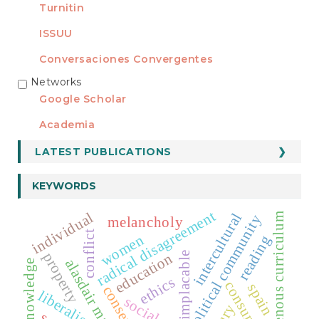
Turnitin
ISSUU
Conversaciones Convergentes
Networks
REDES
Google Scholar
Academia
LATEST PUBLICATIONS
KEYWORDS
radical disagreement
individual
intercultural
indigenous curriculum
political community
melancholy
conflict
women
reading
property
implacable
education
alasdair macintyre
ethics
spain
consensus
liberalism