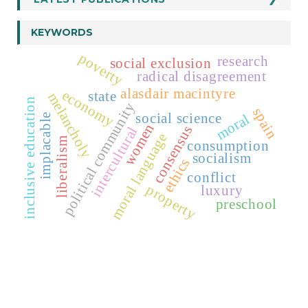
KEYWORDS
poverty
research
social exclusion
radical disagreement
alasdair macintyre
economy
state
melancholy
inclusive education
political community
spain
social science
moral
implacable
women
consensus
intercultural
moral language
liberalism
consumption
socialism
ethics
conflict
property
luxury
preschool