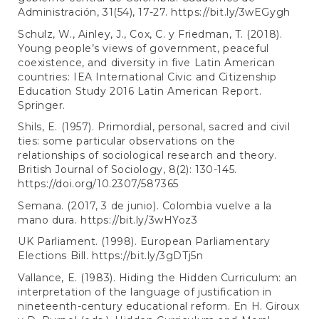
Administración, 31(54), 17-27.
https://bit.ly/3wEGygh
Schulz, W., Ainley, J., Cox, C. y Friedman, T. (2018).
Young people’s views of government, peaceful
coexistence, and diversity in five Latin American
countries: IEA International Civic and Citizenship
Education Study 2016 Latin American Report.
Springer.
Shils, E. (1957). Primordial, personal, sacred and civil
ties: some particular observations on the
relationships of sociological research and theory.
British Journal of Sociology, 8(2): 130-145.
https://doi.org/10.2307/587365
Semana. (2017, 3 de junio). Colombia vuelve a la
mano dura.
https://bit.ly/3wHYoz3
UK Parliament. (1998). European Parliamentary
Elections Bill.
https://bit.ly/3gDTj5n
Vallance, E. (1983). Hiding the Hidden Curriculum: an
interpretation of the language of justification in
nineteenth-century educational reform. En H. Giroux