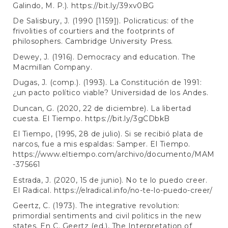
Galindo, M. P.).
https://bit.ly/39xv0BG
De Salisbury, J. (1990 [1159]). Policraticus: of the
frivolities of courtiers and the footprints of
philosophers. Cambridge University Press.
Dewey, J. (1916). Democracy and education. The
Macmillan Company.
Dugas, J. (comp.). (1993). La Constitución de 1991:
¿un pacto político viable? Universidad de los Andes.
Duncan, G. (2020, 22 de diciembre). La libertad
cuesta. El Tiempo.
https://bit.ly/3gCDbkB
El Tiempo, (1995, 28 de julio). Si se recibió plata de
narcos, fue a mis espaldas: Samper. El Tiempo.
https://www.eltiempo.com/archivo/documento/MAM
-375661
Estrada, J. (2020, 15 de junio). No te lo puedo creer.
El Radical.
https://elradical.info/no-te-lo-puedo-creer/
Geertz, C. (1973). The integrative revolution:
primordial sentiments and civil politics in the new
states. En C. Geertz (ed.), The Interpretation of