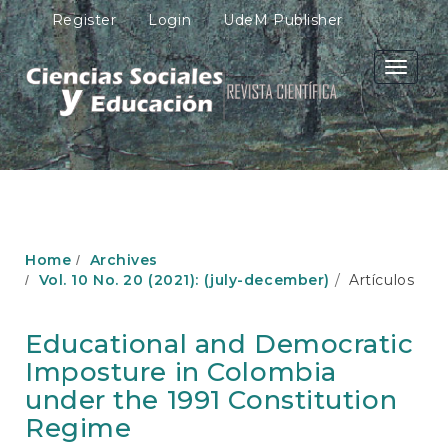
M
Register
Login
UdeM Publisher
a
i
n
Toggle
N
navigati
a
v
i
g
a
t
i
o
Home
Archives
n
Vol. 10 No. 20 (2021): (july-december)
Artículos
M
a
i
Educational and Democratic
n
Imposture in Colombia
C
o
under the 1991 Constitution
n
Regime
t