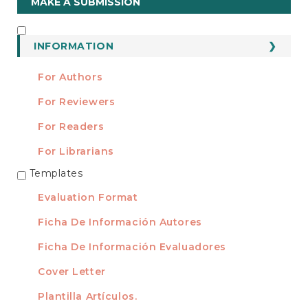
MAKE A SUBMISSION
a
Submission
INFORMATION
INFORMATION
For Authors
For Reviewers
For Readers
For Librarians
Templates
TEMPLATES
Evaluation Format
Ficha De Información Autores
Ficha De Información Evaluadores
Cover Letter
Plantilla Artículos.