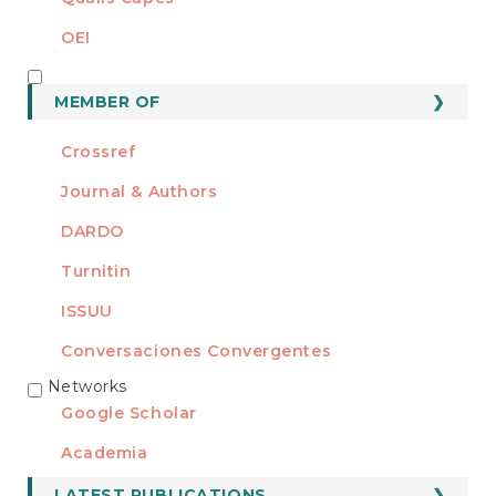
OEI
MEMBER OF
MEMBER OF
Crossref
Journal & Authors
DARDO
Turnitin
ISSUU
Conversaciones Convergentes
Networks
REDES
Google Scholar
Academia
LATEST PUBLICATIONS