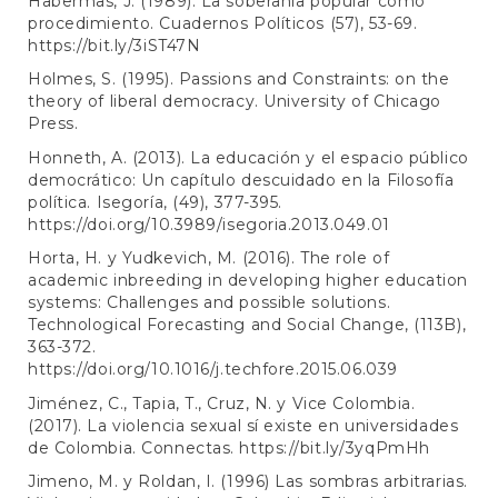
Habermas, J. (1989). La soberanía popular como
procedimiento. Cuadernos Políticos (57), 53-69.
https://bit.ly/3iST47N
Holmes, S. (1995). Passions and Constraints: on the
theory of liberal democracy. University of Chicago
Press.
Honneth, A. (2013). La educación y el espacio público
democrático: Un capítulo descuidado en la Filosofía
política. Isegoría, (49), 377-395.
https://doi.org/10.3989/isegoria.2013.049.01
Horta, H. y Yudkevich, M. (2016). The role of
academic inbreeding in developing higher education
systems: Challenges and possible solutions.
Technological Forecasting and Social Change, (113B),
363-372.
https://doi.org/10.1016/j.techfore.2015.06.039
Jiménez, C., Tapia, T., Cruz, N. y Vice Colombia.
(2017). La violencia sexual sí existe en universidades
de Colombia. Connectas.
https://bit.ly/3yqPmHh
Jimeno, M. y Roldan, I. (1996) Las sombras arbitrarias.