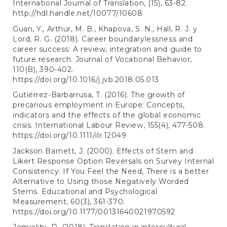
International Journal of Translation, (15), 63-82.
http://hdl.handle.net/10077/10608
Guan, Y., Arthur, M. B., Khapova, S. N., Hall, R. J. y
Lord, R. G. (2018). Career boundarylessness and
career success: A review, integration and guide to
future research. Journal of Vocational Behavior,
110(B), 390-402.
https://doi.org/10.1016/j.jvb.2018.05.013
Gutiérrez-Barbarrusa, T. (2016). The growth of
precarious employment in Europe: Concepts,
indicators and the effects of the global economic
crisis. International Labour Review, 155(4), 477-508.
https://doi.org/10.1111/ilr.12049
Jackson Barnett, J. (2000). Effects of Stem and
Likert Response Option Reversals on Survey Internal
Consistency: If You Feel the Need, There is a better
Alternative to Using those Negatively Worded
Stems. Educational and Psychological
Measurement, 60(3), 361-370.
https://doi.org/10.1177/00131640021970592