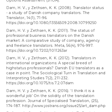
Options Assessment (STOA).
Dam, H. V., y Zethsen, K. K. (2008). Translator status
- a study of Danish company translators. The
Translator, 14(1), 71-96.
https://doi.org/10.1080/13556509.2008.10799250
Dam, H. V. y Zethsen, K. K. (2011). The status of
professional business translators on the Danish
market: A comparative study of company, agency
and freelance translators. Meta, 56(4), 976-997.
https://doi.org/10.7202/1011263ar
Dam, H. V., y Zethsen, K. K. (2012). Translators in
international organizations: A special breed of
highstatus professionals? Danish EU translators as a
case in point. The Sociological Turn in Translation and
Interpreting Studies 7(2), 211-232.
https://doi.org/10.1075/tis.7.2.07dam
Dam, H. V. y Zethsen, K. K. (2016). ‘I think it is a
wonderful job’ On the solidity of the translation
profession. Journal of Specialised Translation, (25),
174-187.
http://www.jostrans.org/issue25/art_dam.php