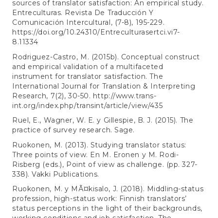
sources of translator satisfaction: An empirical study.
Entreculturas. Revista De Traducción Y
Comunicación Intercultural, (7-8), 195-229.
https://doi.org/10.24310/Entreculturasertci.vi7-
8.11334
Rodriguez-Castro, M. (2015b). Conceptual construct
and empirical validation of a multifaceted
instrument for translator satisfaction. The
International Journal for Translation & Interpreting
Research, 7(2), 30-50.
http://www.trans-
int.org/index.php/transint/article/view/435
Ruel, E., Wagner, W. E. y Gillespie, B. J. (2015). The
practice of survey research. Sage.
Ruokonen, M. (2013). Studying translator status:
Three points of view. En M. Eronen y M. Rodi-
Risberg (eds.), Point of view as challenge. (pp. 327-
338). Vakki Publications.
Ruokonen, M. y MÃ¤kisalo, J. (2018). Middling-status
profession, high-status work: Finnish translators’
status perceptions in the light of their backgrounds,