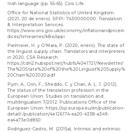
Irish language (pp. 55-65). Cois Life.
Office for National Statistics of United Kingdom.
(2021, 20 de enero). SPPI: 7430000000: Translation
& Interpretation Services.
https://www.ons.gov.uk/economy/inflationandpricein
dices/timeseries/k8xi/sppi
Pielmeier, H. y O’Mara, P. (2020, enero). The state of
the linguist supply chain: Translators and interpreters
in 2020. CSA Research.
https://cdn2.hubspot.net/hubfs/4041721/Newsletter/
The%20State%20of%20the%20Linguist%20Supply%
20Chain%202020.pdf
Pym, A., Grin, F., Sfreddo, C. y Chan, A. L. J. (2012).
The status of the translation profession in the
European Union. Studies on translation and
multilingualism 7/2012. Publications Office of the
European Union.
https://op.europa.eu/en/publication-
detail/-/publication/4e126174-ea20-4338-a349-
ea4a73e0d850
Rodríguez-Castro, M. (2015a). Intrinsic and extrinsic