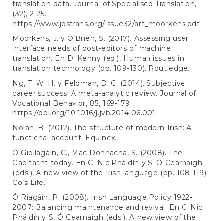
translation data. Journal of Specialised Translation,
(32), 2-25.
https://www.jostrans.org/issue32/art_moorkens.pdf
Moorkens, J. y O’Brien, S. (2017). Assessing user
interface needs of post-editors of machine
translation. En D. Kenny (ed.), Human issues in
translation technology (pp. 109-130). Routledge.
Ng, T. W. H. y Feldman, D. C. (2014). Subjective
career success: A meta-analytic review. Journal of
Vocational Behavior, 85, 169-179.
https://doi.org/10.1016/j.jvb.2014.06.001
Nolan, B. (2012). The structure of modern Irish: A
functional account. Equinox.
Ó Giollagáin, C., Mac Donnacha, S. (2008). The
Gaeltacht today. En C. Nic Pháidín y S. Ó Cearnaigh
(eds.), A new view of the Irish language (pp. 108-119).
Cois Life.
Ó Riagáin, P. (2008). Irish Language Policy 1922-
2007: Balancing maintenance and revival. En C. Nic
Pháidín y S. Ó Cearnaigh (eds.), A new view of the