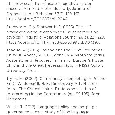
of a new scale to measure subjective career
success: A mixed-methods study. Journal of
Organizational Behavior, 37(1), 128-153.
https://doi.org/10.1002/job.2046
Stanworth, C. y Stanworth, J. (1995). The self-
employed without employees - autonomous or
atypical? Industrial Relations Journal, 26(3), 221-229.
https://doi.org/10.1111/j.1468-2338.1995.tb00739.x
Teague, P. (2016). Ireland and the ‘GIPS’ countries.
En W. K. Roche, P. J. O’Connell y A. Prothero (eds.),
Austerity and Recovery in Ireland: Europe ‘s Poster
Child and the Great Recession (pp. 141-159). Oxford
University Press.
Tryuk, M. (2007). Community interpreting in Poland.
En C. WadensjÃ¶, B. E. Dimitrova y A-L. Nilsson
(eds.), The Critical Link 4: Professionalisation of
Interpreting in the Community (pp. 95-105). John
Benjamins.
Walsh, J. (2012). Language policy and language
governance: a case-study of Irish language