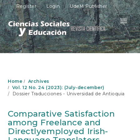
M
Register
Login
UdeM Publisher
a
i
n
Toggle
N
navigati
a
v
i
g
a
t
i
o
Home
Archives
n
Vol. 12 No. 24 (2023): (July-december)
M
Dossier Traducciones - Universidad de Antioquia
a
i
n
Comparative Satisfaction
C
among Freelance and
o
n
Directlyemployed Irish-
t