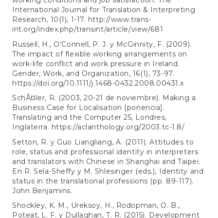
working conditions and job satisfaction. The
International Journal for Translation & Interpreting
Research, 10(1), 1-17.
http://www.trans-
int.org/index.php/transint/article/view/681
Russell, H., O’Connell, P. J. y McGinnity, F. (2009).
The impact of flexible working arrangements on
work-life conflict and work pressure in Ireland.
Gender, Work, and Organization, 16(1), 73-97.
https://doi.org/10.1111/j.1468-0432.2008.00431.x
SchÃ¤ler, R. (2003, 20-21 de noviembre). Making a
Business Case for Localisation [ponencia].
Translating and the Computer 25, Londres,
Inglaterra.
https://aclanthology.org/2003.tc-1.8/
Setton, R. y Guo Liangliang, A. (2011). Attitudes to
role, status and professional identity in interpreters
and translators with Chinese in Shanghai and Taipei.
En R. Sela-Sheffy y M. Shlesinger (eds.), Identity and
status in the translational professions (pp. 89-117).
John Benjamins.
Shockley, K. M., Ureksoy, H., Rodopman, O. B.,
Poteat, L. F. y Dullaghan, T. R. (2015). Development