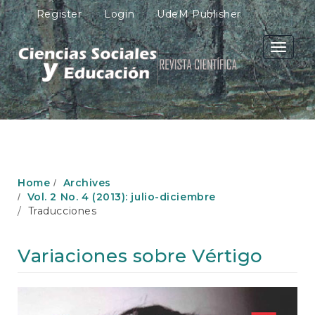
M
Register
Login
UdeM Publisher
a
i
n
Toggle
N
navigati
a
v
i
g
a
t
i
o
Home
Archives
n
Vol. 2 No. 4 (2013): julio-diciembre
M
Traducciones
a
i
n
Variaciones sobre Vértigo
C
o
n
Article
t