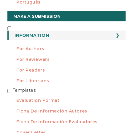
Português
Make
MAKE A SUBMISSION
a
Submission
INFORMATION
INFORMATION
For Authors
For Reviewers
For Readers
For Librarians
Templates
TEMPLATES
Evaluation Format
Ficha De Información Autores
Ficha De Información Evaluadores
Cover Letter