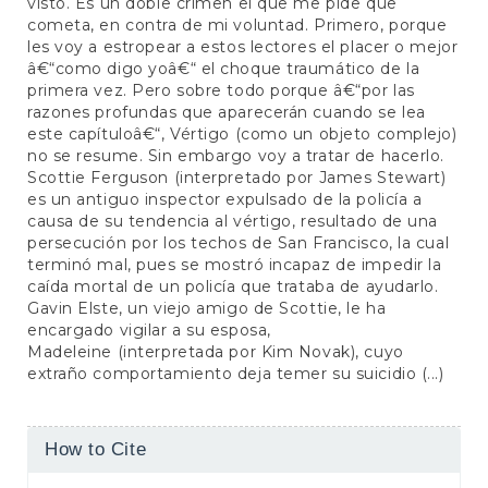
visto. Es un doble crimen el que me pide que
cometa, en contra de mi voluntad. Primero, porque
les voy a estropear a estos lectores el placer o mejor
â€“como digo yoâ€“ el choque traumático de la
primera vez. Pero sobre todo porque â€“por las
razones profundas que aparecerán cuando se lea
este capítuloâ€“, Vértigo (como un objeto complejo)
no se resume. Sin embargo voy a tratar de hacerlo.
Scottie Ferguson (interpretado por James Stewart)
es un antiguo inspector expulsado de la policía a
causa de su tendencia al vértigo, resultado de una
persecución por los techos de San Francisco, la cual
terminó mal, pues se mostró incapaz de impedir la
caída mortal de un policía que trataba de ayudarlo.
Gavin Elste, un viejo amigo de Scottie, le ha
encargado vigilar a su esposa,
Madeleine (interpretada por Kim Novak), cuyo
extraño comportamiento deja temer su suicidio (...)
Article
How to Cite
Details