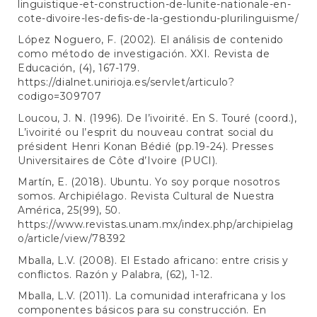
linguistique-et-construction-de-lunite-nationale-en-
cote-divoire-les-defis-de-la-gestiondu-plurilinguisme/
López Noguero, F. (2002). El análisis de contenido
como método de investigación. XXI. Revista de
Educación, (4), 167-179.
https://dialnet.unirioja.es/servlet/articulo?
codigo=309707
Loucou, J. N. (1996). De l’ivoirité. En S. Touré (coord.),
L’ivoirité ou l’esprit du nouveau contrat social du
président Henri Konan Bédié (pp.19-24). Presses
Universitaires de Côte d’Ivoire (PUCI).
Martín, E. (2018). Ubuntu. Yo soy porque nosotros
somos. Archipiélago. Revista Cultural de Nuestra
América, 25(99), 50.
https://www.revistas.unam.mx/index.php/archipielag
o/article/view/78392
Mballa, L.V. (2008). El Estado africano: entre crisis y
conflictos. Razón y Palabra, (62), 1-12.
Mballa, L.V. (2011). La comunidad interafricana y los
componentes básicos para su construcción. En