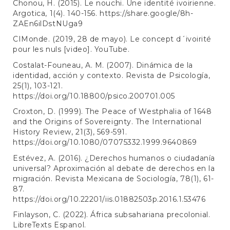
Chonou, H. (2015). Le nouchi. Une identité ivoirienne.
Argotica, 1(4). 140-156.
https://share.google/8h-
ZAEn6ilDstNUga9
CIMonde. (2019, 28 de mayo). Le concept d´ivoirité
pour les nuls [video]. YouTube.
Costalat-Founeau, A. M. (2007). Dinámica de la
identidad, acción y contexto. Revista de Psicología,
25(1), 103-121.
https://doi.org/10.18800/psico.200701.005
Croxton, D. (1999). The Peace of Westphalia of 1648
and the Origins of Sovereignty. The International
History Review, 21(3), 569-591.
https://doi.org/10.1080/07075332.1999.9640869
Estévez, A. (2016). ¿Derechos humanos o ciudadanía
universal? Aproximación al debate de derechos en la
migración. Revista Mexicana de Sociología, 78(1), 61-
87.
https://doi.org/10.22201/iis.01882503p.2016.1.53476
Finlayson, C. (2022). África subsahariana precolonial.
LibreTexts Espanol.