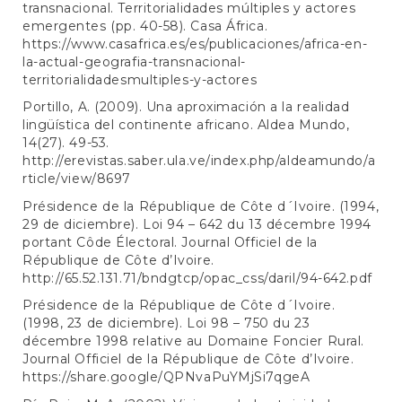
transnacional. Territorialidades múltiples y actores
emergentes (pp. 40-58). Casa África.
https://www.casafrica.es/es/publicaciones/africa-en-
la-actual-geografia-transnacional-
territorialidadesmultiples-y-actores
Portillo, A. (2009). Una aproximación a la realidad
lingüística del continente africano. Aldea Mundo,
14(27). 49-53.
http://erevistas.saber.ula.ve/index.php/aldeamundo/a
rticle/view/8697
Présidence de la République de Côte d´Ivoire. (1994,
29 de diciembre). Loi 94 – 642 du 13 décembre 1994
portant Côde Électoral. Journal Officiel de la
République de Côte d’Ivoire.
http://65.52.131.71/bndgtcp/opac_css/daril/94-642.pdf
Présidence de la République de Côte d´Ivoire.
(1998, 23 de diciembre). Loi 98 – 750 du 23
décembre 1998 relative au Domaine Foncier Rural.
Journal Officiel de la République de Côte d’Ivoire.
https://share.google/QPNvaPuYMjSi7qgeA