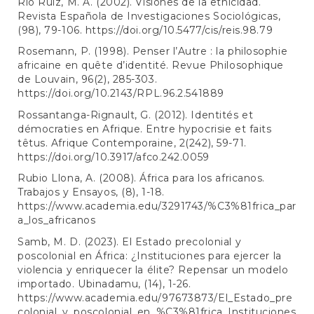
Río Ruiz, M. A. (2002). Visiones de la etnicidad.
Revista Española de Investigaciones Sociológicas,
(98), 79-106.
https://doi.org/10.5477/cis/reis.98.79
Rosemann, P. (1998). Penser l’Autre : la philosophie
africaine en quête d’identité. Revue Philosophique
de Louvain, 96(2), 285-303.
https://doi.org/10.2143/RPL.96.2.541889
Rossantanga-Rignault, G. (2012). Identités et
démocraties en Afrique. Entre hypocrisie et faits
têtus. Afrique Contemporaine, 2(242), 59-71.
https://doi.org/10.3917/afco.242.0059
Rubio Llona, A. (2008). África para los africanos.
Trabajos y Ensayos, (8), 1-18.
https://www.academia.edu/3291743/%C3%81frica_par
a_los_africanos
Samb, M. D. (2023). El Estado precolonial y
poscolonial en África: ¿Instituciones para ejercer la
violencia y enriquecer la élite? Repensar un modelo
importado. Ubinadamu, (14), 1-26.
https://www.academia.edu/97673873/El_Estado_pre
colonial_y_poscolonial_en_%C3%81frica_Instituciones