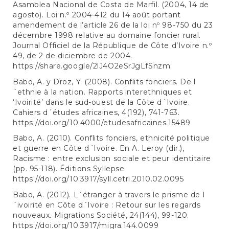
Asamblea Nacional de Costa de Marfil. (2004, 14 de
agosto). Loi n.º 2004-412 du 14 août portant
amendement de l’article 26 de la loi nº 98-750 du 23
décembre 1998 relative au domaine foncier rural.
Journal Officiel de la République de Côte d’Ivoire n.º
49, de 2 de diciembre de 2004.
https://share.google/2lJ4O2eSrJgLfSnzm
Babo, A. y Droz, Y. (2008). Conflits fonciers. De l
´ethnie à la nation. Rapports interethniques et
‘Ivoirité’ dans le sud-ouest de la Côte d´Ivoire.
Cahiers d´études africaines, 4(192), 741-763.
https://doi.org/10.4000/etudesafricaines.15489
Babo, A. (2010). Conflits fonciers, ethnicité politique
et guerre en Côte d´Ivoire. En A. Leroy (dir.),
Racisme : entre exclusion sociale et peur identitaire
(pp. 95-118). Éditions Syllepse.
https://doi.org/10.3917/syll.cetri.2010.02.0095
Babo, A. (2012). L´étranger à travers le prisme de l
´ivoirité en Côte d´Ivoire : Retour sur les regards
nouveaux. Migrations Société, 24(144), 99-120.
https://doi.org/10.3917/migra.144.0099