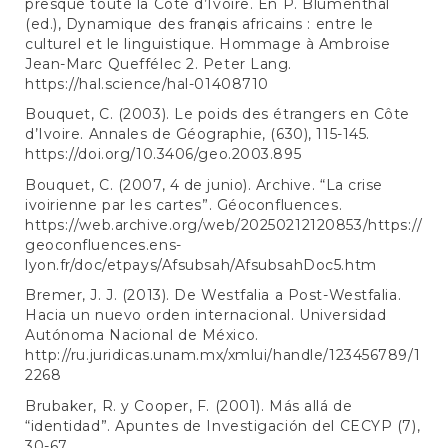
presque toute la Côte d’Ivoire. En P. Blumenthal
(ed.), Dynamique des franҫais africains : entre le
culturel et le linguistique. Hommage à Ambroise
Jean-Marc Queffélec 2. Peter Lang.
https://hal.science/hal-01408710
Bouquet, C. (2003). Le poids des étrangers en Côte
d’Ivoire. Annales de Géographie, (630), 115-145.
https://doi.org/10.3406/geo.2003.895
Bouquet, C. (2007, 4 de junio). Archive. “La crise
ivoirienne par les cartes”. Géoconfluences.
https://web.archive.org/web/20250212120853/https://
geoconfluences.ens-
lyon.fr/doc/etpays/Afsubsah/AfsubsahDoc5.htm
Bremer, J. J. (2013). De Westfalia a Post-Westfalia.
Hacia un nuevo orden internacional. Universidad
Autónoma Nacional de México.
http://ru.juridicas.unam.mx/xmlui/handle/123456789/1
2268
Brubaker, R. y Cooper, F. (2001). Más allá de
“identidad”. Apuntes de Investigación del CECYP (7),
30-67.