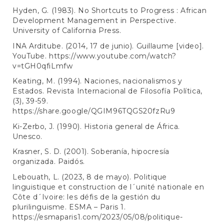
Hyden, G. (1983). No Shortcuts to Progress : African
Development Management in Perspective.
University of California Press.
INA Arditube. (2014, 17 de junio). Guillaume [video].
YouTube.
https://www.youtube.com/watch?
v=tGH0qfiLmfw
Keating, M. (1994). Naciones, nacionalismos y
Estados. Revista Internacional de Filosofía Política,
(3), 39-59.
https://share.google/QGIM96TQGS20fzRu9
Ki-Zerbo, J. (1990). Historia general de África.
Unesco.
Krasner, S. D. (2001). Soberanía, hipocresía
organizada. Paidós.
Lebouath, L. (2023, 8 de mayo). Politique
linguistique et construction de l´unité nationale en
Côte d´Ivoire: les défis de la gestión du
plurilinguisme. ESMA – Paris 1.
https://esmaparis1.com/2023/05/08/politique-