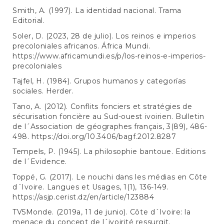
Smith, A. (1997). La identidad nacional. Trama
Editorial.
Soler, D. (2023, 28 de julio). Los reinos e imperios
precoloniales africanos. África Mundi.
https://www.africamundi.es/p/los-reinos-e-imperios-
precoloniales
Tajfel, H. (1984). Grupos humanos y categorías
sociales. Herder.
Tano, A. (2012). Conflits fonciers et stratégies de
sécurisation foncière au Sud-ouest ivoirien. Bulletin
de l´Association de géographes français, 3(89), 486-
498.
https://doi.org/10.3406/bagf.2012.8287
Tempels, P. (1945). La philosophie bantoue. Editions
de l´Evidence.
Toppé, G. (2017). Le nouchi dans les médias en Côte
d´Ivoire. Langues et Usages, 1(1), 136-149.
https://asjp.cerist.dz/en/article/123884
TV5Monde. (2019a, 11 de junio). Côte d´Ivoire: la
menace du concept de l´ivoirité ressurgit.