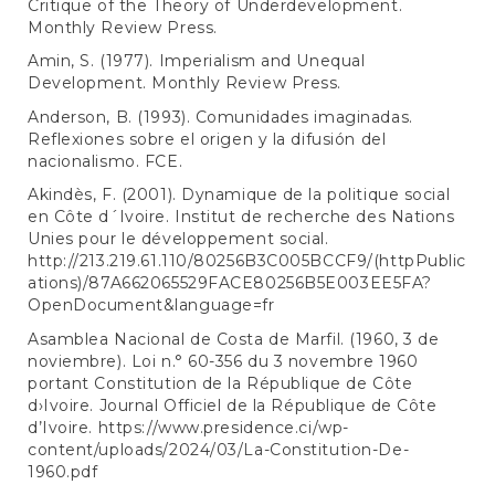
Critique of the Theory of Underdevelopment.
Monthly Review Press.
Amin, S. (1977). Imperialism and Unequal
Development. Monthly Review Press.
Anderson, B. (1993). Comunidades imaginadas.
Reflexiones sobre el origen y la difusión del
nacionalismo. FCE.
Akindès, F. (2001). Dynamique de la politique social
en Côte d´Ivoire. Institut de recherche des Nations
Unies pour le développement social.
http://213.219.61.110/80256B3C005BCCF9/(httpPublic
ations)/87A662065529FACE80256B5E003EE5FA?
OpenDocument&language=fr
Asamblea Nacional de Costa de Marfil. (1960, 3 de
noviembre). Loi n.° 60-356 du 3 novembre 1960
portant Constitution de la République de Côte
d›Ivoire. Journal Officiel de la République de Côte
d’Ivoire.
https://www.presidence.ci/wp-
content/uploads/2024/03/La-Constitution-De-
1960.pdf