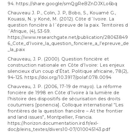
94.
https://share.google/smQgReBZnDJXLo6bq
Chauveau J. P., Colin, J. P, Bobo, S., Kouamé G.,
Kouassi, N. y Koné, M. (2012). Côte d´Ivoire. La
question foncière à l´épreuve de la paix. Territoires d
´Afrique, (4), 53-59.
https://www.researchgate.net/publication/28063849
6_Cote_d’Ivoire_la_question_fonciere_a_l’epreuve_de
_la_paix
Chauveau, J. P. (2000). Question foncière et
construction nationale en Côte d’Ivoire: Les enjeux
silencieux d’un coup d’État. Politique africaine, 78(2),
94-125.
https://doi.org/10.3917/polaf.078.0094
Chauveau, J. P. (2006, 17-19 de mayo). La réforme
foncière de 1998 en Côte d’Ivoire à la lumière de
l’histoire des dispositifs de sécurisation des droits
coutumiers [ponencia]. Colloque international “Les
frontières de la question francière – At the frontier
and land issues”, Montpellier, Francia.
https://horizon.documentation.ird.fr/exl-
doc/pleins_textes/divers10-07/010045143.pdf