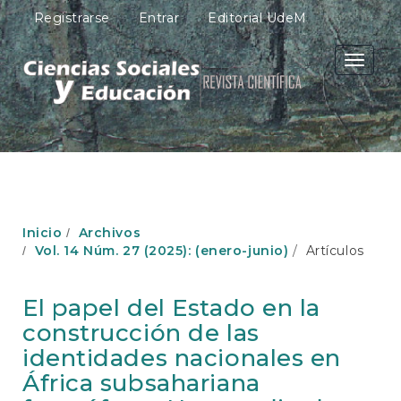
N
Registrarse
Entrar
Editorial UdeM
a
v
e
Toggle
g
navigati
a
c
i
ó
n
p
r
i
Inicio
Archivos
n
Vol. 14 Núm. 27 (2025): (enero-junio)
Artículos
c
i
p
El papel del Estado en la
a
construcción de las
l
C
identidades nacionales en
o
África subsahariana
n