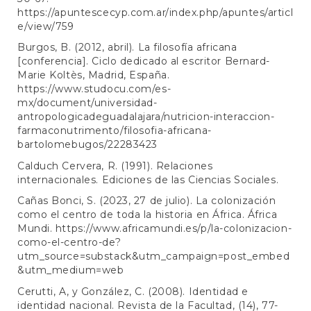
https://apuntescecyp.com.ar/index.php/apuntes/articl
e/view/759
Burgos, B. (2012, abril). La filosofía africana
[conferencia]. Ciclo dedicado al escritor Bernard-
Marie Koltès, Madrid, España.
https://www.studocu.com/es-
mx/document/universidad-
antropologicadeguadalajara/nutricion-interaccion-
farmaconutrimento/filosofia-africana-
bartolomebugos/22283423
Calduch Cervera, R. (1991). Relaciones
internacionales. Ediciones de las Ciencias Sociales.
Cañas Bonci, S. (2023, 27 de julio). La colonización
como el centro de toda la historia en África. África
Mundi.
https://www.africamundi.es/p/la-colonizacion-
como-el-centro-de?
utm_source=substack&utm_campaign=post_embed
&utm_medium=web
Cerutti, A, y González, C. (2008). Identidad e
identidad nacional. Revista de la Facultad, (14), 77-