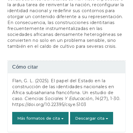
la ardua tarea de reinventar la nación, reconfigurar la
identidad nacional y redefinir sus contornos para
otorgar un contenido diferente a su representación.
En consecuencia, las construcciones identitarias
frecuentemente instrumentalizadas en las
sociedades africanas densamente heterogéneas se
convierten no solo en un problema sensible, sino
también en el caldo de cultivo para severas crisis.
Detalles
Cómo citar
del
Flan, G. L. (2025). El papel del Estado en la
artículo
construcción de las identidades nacionales en
África subsahariana francófona. Un estudio de
caso.
Ciencias Sociales Y Educación
,
14
(27), 1-30.
https://doi.org/10.22395/csye.5103
Más formatos de cita
Descargar cita