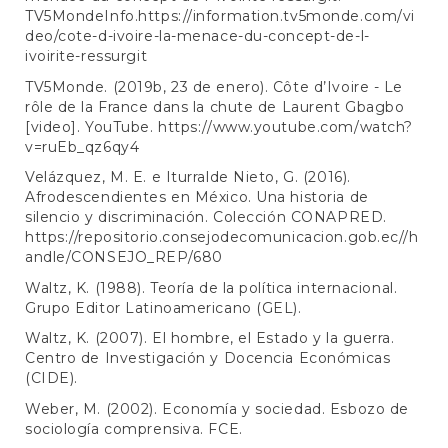
TV5MondeInfo.
https://information.tv5monde.com/vi
deo/cote-d-ivoire-la-menace-du-concept-de-l-
ivoirite-ressurgit
TV5Monde. (2019b, 23 de enero). Côte d’Ivoire - Le
rôle de la France dans la chute de Laurent Gbagbo
[video]. YouTube.
https://www.youtube.com/watch?
v=ruEb_qz6qy4
Velázquez, M. E. e Iturralde Nieto, G. (2016).
Afrodescendientes en México. Una historia de
silencio y discriminación. Colección CONAPRED.
https://repositorio.consejodecomunicacion.gob.ec//h
andle/CONSEJO_REP/680
Waltz, K. (1988). Teoría de la política internacional.
Grupo Editor Latinoamericano (GEL).
Waltz, K. (2007). El hombre, el Estado y la guerra.
Centro de Investigación y Docencia Económicas
(CIDE).
Weber, M. (2002). Economía y sociedad. Esbozo de
sociología comprensiva. FCE.