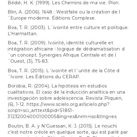
Bédié, H. K. (1999). Les Chemins de ma vie. Plon.
Blin, A. (2006). 1648 : Westfalie ou la création de l
´Europe moderne. Éditions Complexe.
Boa, T. R. (2003). L´ivoirité entre culture et politique.
L’Harmattan.
Boa, T. R. (2009). Ivoirité, identité culturelle et
intégration africaine : logique de dédramatisation d
´un concept. Synergies Afrique Centrale et de l
´Ouest, (3), 75-83.
Boa, T. R. (2015). L´ivoirité et l´unité de la Côte d
´Ivoire. Les Éditions du CERAP.
Borobia, R. (2004). La hipótesis en estudios
cualitativos. El caso de la inducción analítica en una
investigación sobre adolescencia. Revista Pliquen,
(6), 1-12.
https://www.scielo.org.ar/scielo.php?
script=sci_arttext&pid=S1851-
31232004000100005&lng=es&nrm=iso&tlng=es
Boutin, B. A. y N’Guessan, K. J. (2015). Le nouchi
c’est notre créole en quelque sorte, qui est parlé par