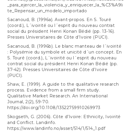
_para_ejercer_la_violencia_y_enriquecer_la_%C3%A9li
te_Repensar_un_modelo_importado
Sacanoud, B. (1996a). Avant-propos. En S. Touré
(coord.), L´ivoirité ou l´esprit du nouveau contrat
social du président Henri Konan Bédié (pp. 13-16).
Presses Universitaires de Côte d’Ivoire (PUCI).
Sacanoud, B. (1996b). Le blanc manteau de l´ivoirité
: Polysémie du symbole et unicité d´un concept. En
S. Touré (coord.), L´ivoirité ou l´esprit du nouveau
contrat social du président Henri Konan Bédié (pp.
37-42). Presses Universitaires de Côte d’Ivoire
(PUCI).
Shaw, E. (1999). A guide to the qualitative research
process. Evidence from a small firm study.
Qualitative Market Research. An International
Journal, 2(2), 59-70.
https://doi.org/10.1108/13522759910269973
Skogseth, G. (2006). Côte d’Ivoire: Ethnicity, Ivoirité
and Conflict. Landinfo.
https://www.landinfo.no/asset/514/1/514_1.pdf