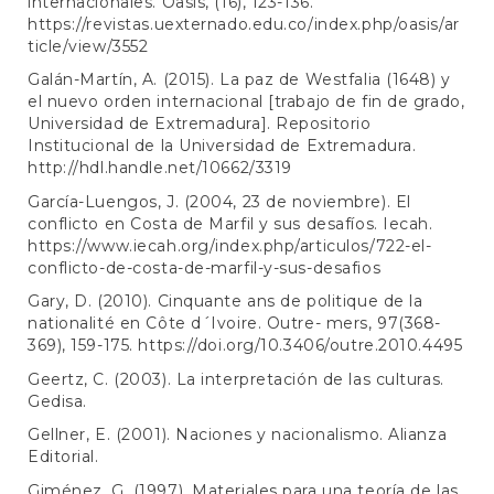
internacionales. Oasis, (16), 123-136.
https://revistas.uexternado.edu.co/index.php/oasis/ar
ticle/view/3552
Galán-Martín, A. (2015). La paz de Westfalia (1648) y
el nuevo orden internacional [trabajo de fin de grado,
Universidad de Extremadura]. Repositorio
Institucional de la Universidad de Extremadura.
http://hdl.handle.net/10662/3319
García-Luengos, J. (2004, 23 de noviembre). El
conflicto en Costa de Marfil y sus desafíos. Iecah.
https://www.iecah.org/index.php/articulos/722-el-
conflicto-de-costa-de-marfil-y-sus-desafios
Gary, D. (2010). Cinquante ans de politique de la
nationalité en Côte d´Ivoire. Outre- mers, 97(368-
369), 159-175.
https://doi.org/10.3406/outre.2010.4495
Geertz, C. (2003). La interpretación de las culturas.
Gedisa.
Gellner, E. (2001). Naciones y nacionalismo. Alianza
Editorial.
Giménez, G. (1997). Materiales para una teoría de las