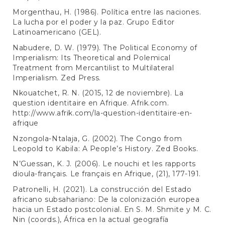
Morgenthau, H. (1986). Política entre las naciones.
La lucha por el poder y la paz. Grupo Editor
Latinoamericano (GEL).
Nabudere, D. W. (1979). The Political Economy of
Imperialism: Its Theoretical and Polemical
Treatment from Mercantilist to Multilateral
Imperialism. Zed Press.
Nkouatchet, R. N. (2015, 12 de noviembre). La
question identitaire en Afrique. Afrik.com.
http://www.afrik.com/la-question-identitaire-en-
afrique
Nzongola-Ntalaja, G. (2002). The Congo from
Leopold to Kabila: A People’s History. Zed Books.
N’Guessan, K. J. (2006). Le nouchi et les rapports
dioula-français. Le français en Afrique, (21), 177-191.
Patronelli, H. (2021). La construcción del Estado
africano subsahariano: De la colonización europea
hacia un Estado postcolonial. En S. M. Shmite y M. C.
Nin (coords.), África en la actual geografía