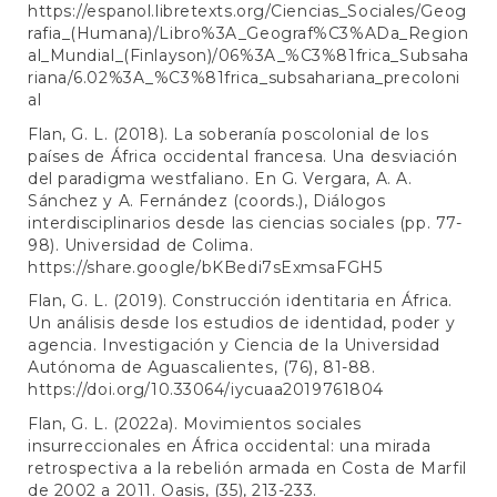
https://espanol.libretexts.org/Ciencias_Sociales/Geog
rafia_(Humana)/Libro%3A_Geograf%C3%ADa_Region
al_Mundial_(Finlayson)/06%3A_%C3%81frica_Subsaha
riana/6.02%3A_%C3%81frica_subsahariana_precoloni
al
Flan, G. L. (2018). La soberanía poscolonial de los
países de África occidental francesa. Una desviación
del paradigma westfaliano. En G. Vergara, A. A.
Sánchez y A. Fernández (coords.), Diálogos
interdisciplinarios desde las ciencias sociales (pp. 77-
98). Universidad de Colima.
https://share.google/bKBedi7sExmsaFGH5
Flan, G. L. (2019). Construcción identitaria en África.
Un análisis desde los estudios de identidad, poder y
agencia. Investigación y Ciencia de la Universidad
Autónoma de Aguascalientes, (76), 81-88.
https://doi.org/10.33064/iycuaa2019761804
Flan, G. L. (2022a). Movimientos sociales
insurreccionales en África occidental: una mirada
retrospectiva a la rebelión armada en Costa de Marfil
de 2002 a 2011. Oasis, (35), 213-233.