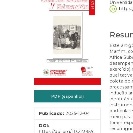
e
Universid
lateral
do
ú
https
d
de
artigo
o
artigos
princip
p
r
Resu
i
n
Este artig
c
Marfim, co
i
África Sub
p
desempenh
a
exercício)
l
qualitativ
B
coleta de 
a
processam
r
indução an
r
PDF (espanhol)
identitár
a
instrumen
L
particular
a
Publicado:
2025-12-04
meio para a
t
foram expo
e
DOI:
reconfigur
r
https://doi.org/10.22395/c