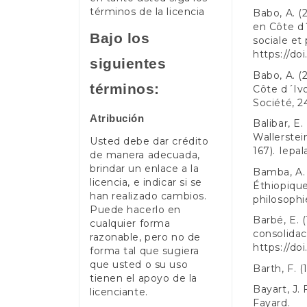
términos de la licencia
Babo, A. (2
en Côte d´
Bajo los
sociale et 
https://doi
siguientes
Babo, A. (2
términos:
Côte d´Ivo
Société, 2
Atribución
Balibar, E.
Wallerstein
Usted debe dar crédito
167). Iepal
de manera adecuada,
brindar un enlace a la
Bamba, A. 
licencia, e indicar si se
Éthiopique
han realizado cambios.
philosophie
Puede hacerlo en
Barbé, E. 
cualquier forma
consolidac
razonable, pero no de
https://do
forma tal que sugiera
que usted o su uso
Barth, F. 
tienen el apoyo de la
Bayart, J. 
licenciante.
Fayard.