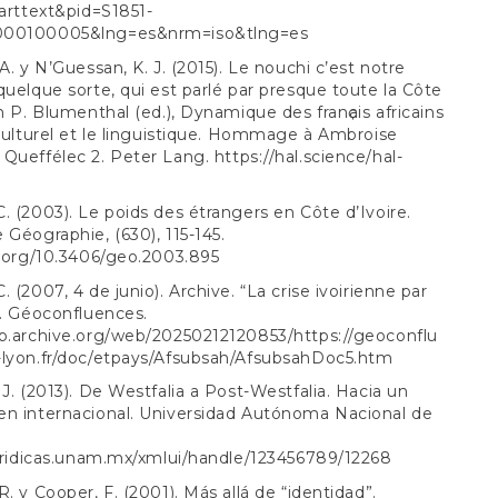
_arttext&pid=S1851-
000100005&lng=es&nrm=iso&tlng=es
A. y N’Guessan, K. J. (2015). Le nouchi c’est notre
quelque sorte, qui est parlé par presque toute la Côte
En P. Blumenthal (ed.), Dynamique des franҫais africains
 culturel et le linguistique. Hommage à Ambroise
 Queffélec 2. Peter Lang.
https://hal.science/hal-
. (2003). Le poids des étrangers en Côte d’Ivoire.
 Géographie, (630), 115-145.
i.org/10.3406/geo.2003.895
 (2007, 4 de junio). Archive. “La crise ivoirienne par
”. Géoconfluences.
b.archive.org/web/20250212120853/https://geoconflu
-lyon.fr/doc/etpays/Afsubsah/AfsubsahDoc5.htm
 J. (2013). De Westfalia a Post-Westfalia. Hacia un
en internacional. Universidad Autónoma Nacional de
juridicas.unam.mx/xmlui/handle/123456789/12268
R. y Cooper, F. (2001). Más allá de “identidad”.