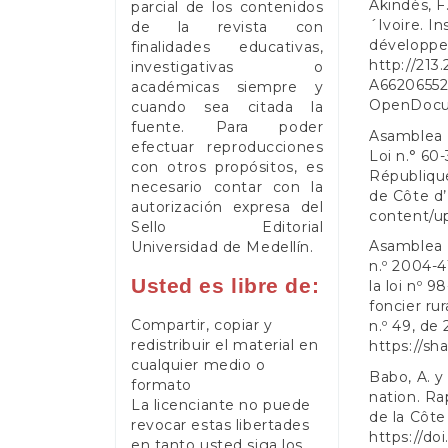
Akindès, F
parcial de los contenidos
´Ivoire. I
de la revista con
développe
finalidades educativas,
http://213
investigativas o
A6620655
académicas siempre y
OpenDocu
cuando sea citada la
fuente. Para poder
Asamblea N
efectuar reproducciones
Loi n.° 60
con otros propósitos, es
République
necesario contar con la
de Côte d’
autorización expresa del
content/u
Sello Editorial
Asamblea N
Universidad de Medellín.
n.º 2004-4
Usted es libre de:
la loi nº 
foncier rur
Compartir, copiar y
n.º 49, de
redistribuir el material en
https://s
cualquier medio o
Babo, A. y 
formato
nation. Ra
La licenciante no puede
de la Côte
revocar estas libertades
https://do
en tanto usted siga los