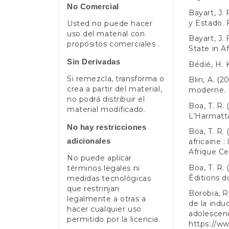
No Comercial
Bayart, J. 
y Estado.
Usted no puede hacer
uso del material con
Bayart, J. 
propósitos comerciales .
State in A
Sin Derivadas
Bédié, H. 
Si remezcla, transforma o
Blin, A. (
crea a partir del material,
moderne. 
no podrá distribuir el
Boa, T. R. 
material modificado.
L’Harmatt
No hay restricciones
Boa, T. R. 
adicionales
africaine 
Afrique Ce
No puede aplicar
Boa, T. R. 
términos legales ni
Éditions 
medidas tecnológicas
que restrinjan
Borobia, R
legalmente a otras a
de la indu
hacer cualquier uso
adolescenci
permitido por la licencia.
https://ww