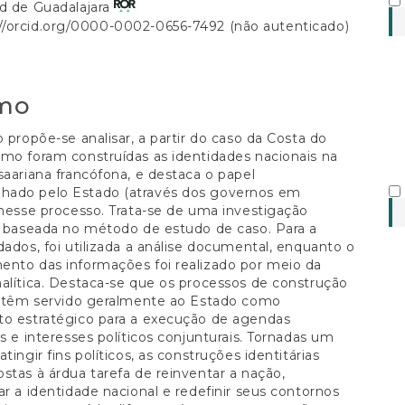
ad de Guadalajara
://orcid.org/0000-0002-0656-7492 (não autenticado)
al
mo
o propõe-se analisar, a partir do caso da Costa do
mo foram construídas as identidades nacionais na
saariana francófona, e destaca o papel
ado pelo Estado (através dos governos em
 nesse processo. Trata-se de uma investigação
a baseada no método de estudo de caso. Para a
dados, foi utilizada a análise documental, enquanto o
ento das informações foi realizado por meio da
alítica. Destaca-se que os processos de construção
ia têm servido geralmente ao Estado como
to estratégico para a execução de agendas
es e interesses políticos conjunturais. Tornadas um
tingir fins políticos, as construções identitárias
stas à árdua tarefa de reinventar a nação,
ar a identidade nacional e redefinir seus contornos