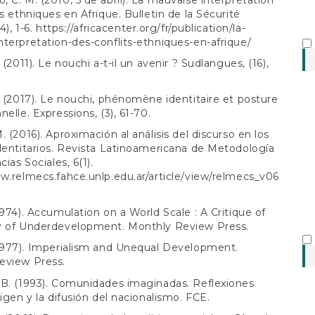
ts ethniques en Afrique. Bulletin de la Sécurité
4), 1-6.
https://africacenter.org/fr/publication/la-
terpretation-des-conflits-ethniques-en-afrique/
 (2011). Le nouchi a-t-il un avenir ? Sudlangues, (16),
. (2017). Le nouchi, phénomène identitaire et posture
elle. Expressions, (3), 61-70.
. (2016). Aproximación al análisis del discurso en los
dentitarios. Revista Latinoamericana de Metodología
cias Sociales, 6(1).
w.relmecs.fahce.unlp.edu.ar/article/view/relmecs_v06
1974). Accumulation on a World Scale : A Critique of
y of Underdevelopment. Monthly Review Press.
(1977). Imperialism and Unequal Development.
eview Press.
B. (1993). Comunidades imaginadas. Reflexiones
rigen y la difusión del nacionalismo. FCE.