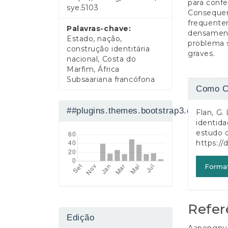
para confe
a
sye.5103
Consequen
l
frequente
Palavras-chave:
densament
Estado, nação,
problema s
construção identitária
graves.
nacional, Costa do
Marfim, África
Subsaariana francófona
Detalh
Como C
do
##plugins.themes.bootstrap3.displaySt
Flan, G.
artigo
identida
estudo 
https://
Forma
Refer
Edição
Aapengnuo,