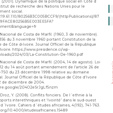
. (2001). Dynamique de la politique social en Côte d
nstitut de recherche des Nations Unies pour le
ment social.
.219.61.110/80256B3C005BCCF9/(httpPublications)/87
29FACE80256B5E003EE5FA?
ment&language=fr
acional de Costa de Marfil. (1960, 3 de noviembre).
-356 du 3 novembre 1960 portant Constitution de la
 de Côte d›Ivoire. Journal Officiel de la République
Ivoire.
https://www.presidence.ci/wp-
ploads/2024/03/La-Constitution-De-1960.pdf
hegem
acional de Costa de Marfil. (2004, 14 de agosto). Loi
12 du 14 août portant amendement de l’article 26 de
98-750 du 23 décembre 1998 relative au domaine
al. Journal Officiel de la République de Côte d’Ivoire
 2 de diciembre de 2004.
hare.google/2lJ4O2eSrJgLfSnzm
Droz, Y. (2008). Conflits fonciers. De l´ethnie à la
pports interethniques et ‘Ivoirité’ dans le sud-ouest
 d´Ivoire. Cahiers d´études africaines, 4(192), 741-763.
i.org/10.4000/etudesafricaines.15489