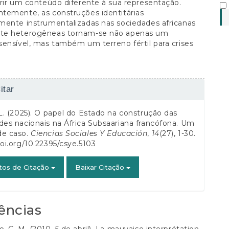
rir um conteúdo diferente à sua representação.
temente, as construções identitárias
mente instrumentalizadas nas sociedades africanas
e heterogêneas tornam-se não apenas um
ensível, mas também um terreno fértil para crises
es
itar
ats.downloads##
 L. (2025). O papel do Estado na construção das
des nacionais na África Subsaariana francófona. Um
de caso.
Ciencias Sociales Y Educación
,
14
(27), 1-30.
doi.org/10.22395/csye.5103
tos de Citação
Baixar Citação
ências
 C. M. (2010, 5 de abril). La mauvaise interprétation