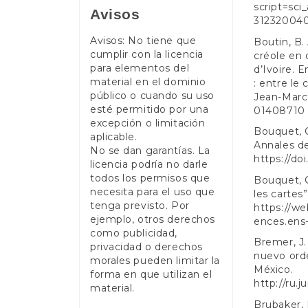
script=sci
Avisos
31232004
Avisos: No tiene que
Boutin, B. 
cumplir con la licencia
créole en 
para elementos del
d’Ivoire. 
material en el dominio
: entre le
público o cuando su uso
Jean-Marc
esté permitido por una
01408710
excepción o limitación
Bouquet, C
aplicable.
Annales de
No se dan garantías. La
https://do
licencia podría no darle
todos los permisos que
Bouquet, C.
necesita para el uso que
les cartes
tenga previsto. Por
https://we
ejemplo, otros derechos
ences.ens
como publicidad,
Bremer, J.
privacidad o derechos
nuevo ord
morales pueden limitar la
México.
forma en que utilizan el
http://ru.
material.
Brubaker, 