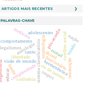
ARTIGOS MAIS RECENTES
PALAVRAS-CHAVE
medicina
pós-acordo
adolescentes
conflito social
nação
cosmologia
comportamento
sistema classificatório
astrologia
estado
ilegalismos
esmad
canto
álcool
liberdade
funcionário
instituição
visão de mundo
hermenêutica
onia.
complexidade
rio de janeiro
limite
educar
corpos
colômbia