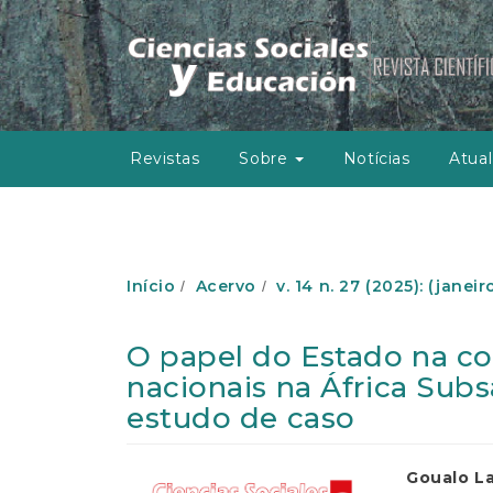
N
a
v
e
g
a
ç
Revistas
Sobre
Notícias
Atual
ã
o
P
r
i
n
Início
Acervo
v. 14 n. 27 (2025): (janei
c
i
p
O papel do Estado na co
a
nacionais na África Sub
l
C
estudo de caso
o
n
t
Barra
Conte
Goualo La