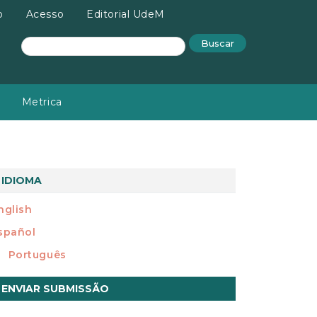
o
Acesso
Editorial UdeM
Buscar
Metrica
IDIOMA
nglish
spañol
Português
nviar
ENVIAR SUBMISSÃO
ubmissão