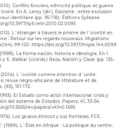
010). Conflits fonciers, ethnicité politique et guerre
Ivoire. En A. Leroy (dir.), Racisme : entre exclusion
peur identitaire (pp. 95-118). Éditions Syllepse.
.org/10.3917/syll.cetri.2010.02.0095
012). L´étranger à travers le prisme de l´ivoirité en
ire : Retour sur les regards nouveaux. Migrations
4(144), 99-120.
https://doi.org/10.3917/migra.144.0099
 (1988). La forma nación: historia e ideología. En I.
 y E. Balibar (coords.) Raza, Nación y Clase (pp. 135-
a.
(2014). L´ivoirité comme intention d´unité.
s: revue négro-africaine de littérature et de
, (93), 151-172.
(1993). El Estado como actor internacional: crisis y
ión del sistema de Estados. Papers, 41, 33-54.
i.org/10.5565/rev/papers/v41n0.1695
(1976). Los grupos étnicos y sus fronteras. FCE.
F. (1989). L´État en Afrique : La politique du ventre.