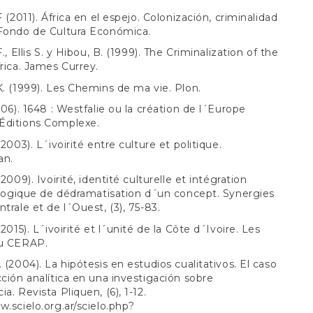
F (2011). África en el espejo. Colonización, criminalidad
 Fondo de Cultura Económica.
F., Ellis S. y Hibou, B. (1999). The Criminalization of the
frica. James Currey.
K. (1999). Les Chemins de ma vie. Plon.
2006). 1648 : Westfalie ou la création de l´Europe
Éditions Complexe.
(2003). L´ivoirité entre culture et politique.
an.
(2009). Ivoirité, identité culturelle et intégration
: logique de dédramatisation d´un concept. Synergies
ntrale et de l´Ouest, (3), 75-83.
(2015). L´ivoirité et l´unité de la Côte d´Ivoire. Les
du CERAP.
. (2004). La hipótesis en estudios cualitativos. El caso
cción analítica en una investigación sobre
a. Revista Pliquen, (6), 1-12.
w.scielo.org.ar/scielo.php?