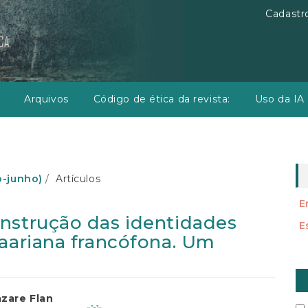
Cadastr
Arquivos
Código de ética da revista:
Uso da IA
ro-junho)
Artículos
E
nstrução das identidades
E
saariana francófona. Um
E
S
údo
zare Flan