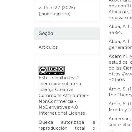
des confli
v. 14 n. 27 (2025):
Africaine, (
(janeiro-junho)
mauvaisein
Aboa, A. L.
44-54.
Seção
Aboa, A. L
Artículos
générationn
Adamini, M
estudios i
de las Cien
https://ww
Este trabalho está
n01a06
licenciado sob uma
Amin, S. (
licença
Creative
the Theor
Commons Attribution-
NonCommercial-
Amin, S. 
NoDerivatives 4.0
Monthly R
International License
.
Anderson, 
Queda autorizada la
sobre el o
reproducción total o