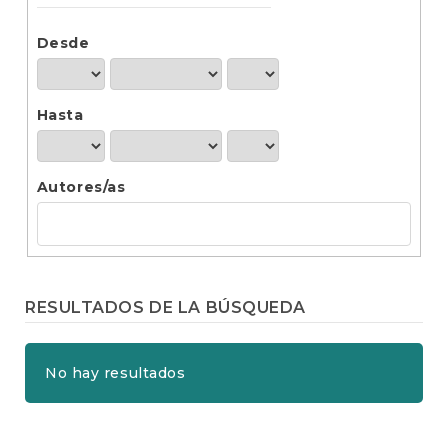
t
e
n
Desde
i
d
o
Hasta
p
r
i
n
Autores/as
c
i
p
a
l
B
RESULTADOS DE LA BÚSQUEDA
a
r
r
No hay resultados
a
l
a
t