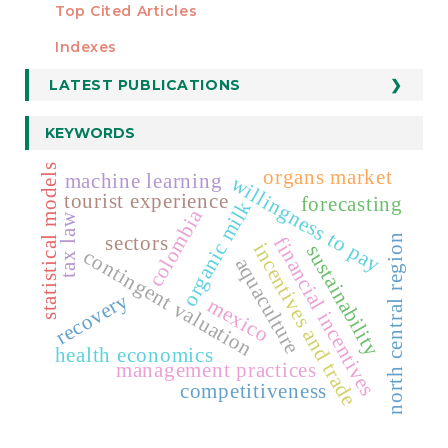
Top Cited Articles
STATISTICS
Indexes
LATEST PUBLICATIONS
KEYWORDS
statistical models
organs market
machine learning
willingness to pay
tourist experience
forecasting
organic milk
colombia
tax law
sectors
north central region
financial incentives
incentives and trade
sustainability
contingent valuation
aquaculture
recovery
mexico
health economics
management practices
competitiveness