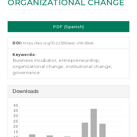
ORGANIZATIONAL CHANGE
e
n
t
Article
S
i
PDF (Spanish)
Sidebar
d
e
b
DOI:
https://doi.org/10.22395/seec.v19n39a6
a
Keywords:
r
Business incubator, entrepreneurship,
organizational change, institutional change,
governance
Downloads