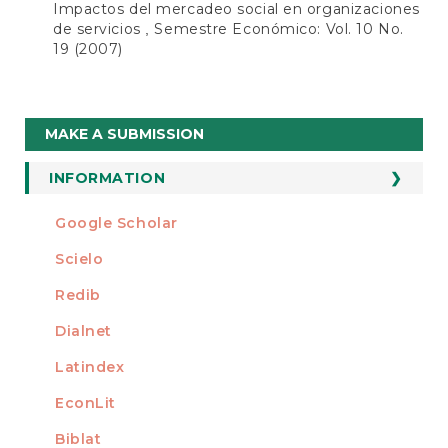
Impactos del mercadeo social en organizaciones
de servicios
Semestre Económico: Vol. 10 No.
,
19 (2007)
Make
MAKE A SUBMISSION
a
Submission
INFORMATION
For Readers
Google Scholar
INDEXED AT
For Authors
Scielo
For Librarians
Redib
Dialnet
Latindex
EconLit
Biblat