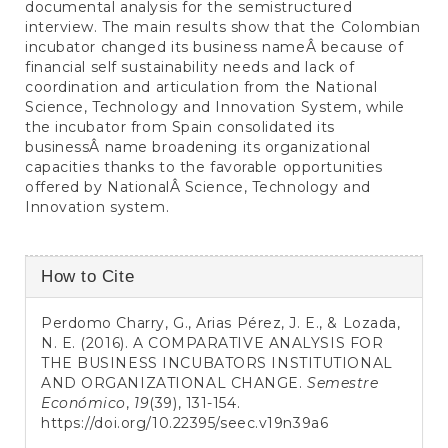
documental analysis for the semistructured
interview. The main results show that the Colombian
incubator changed its business nameÂ because of
financial self sustainability needs and lack of
coordination and articulation from the National
Science, Technology and Innovation System, while
the incubator from Spain consolidated its
businessÂ name broadening its organizational
capacities thanks to the favorable opportunities
offered by NationalÂ Science, Technology and
Innovation system.
Article
How to Cite
Details
Perdomo Charry, G., Arias Pérez, J. E., & Lozada,
N. E. (2016). A COMPARATIVE ANALYSIS FOR
THE BUSINESS INCUBATORS INSTITUTIONAL
AND ORGANIZATIONAL CHANGE.
Semestre
Económico
,
19
(39), 131-154.
https://doi.org/10.22395/seec.v19n39a6