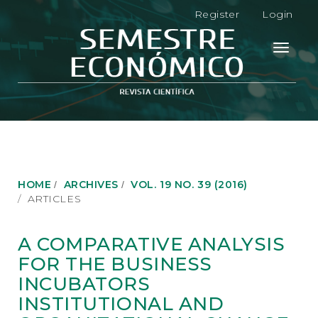
M
Register
Login
a
i
n
Toggle
N
navigati
a
v
i
g
a
t
i
o
HOME
ARCHIVES
VOL. 19 NO. 39 (2016)
n
ARTICLES
M
a
i
A COMPARATIVE ANALYSIS
n
FOR THE BUSINESS
C
o
INCUBATORS
n
INSTITUTIONAL AND
t