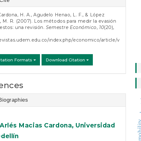
Cite
s
ardona, H. A., Agudelo Henao, L. F., & López
 M. R. (2007). Los métodos para medir la evasión
stos: una revisión.
Semestre Económico
,
10
(20),
revistas.udem.edu.co/index.php/economico/article/v
itation Formats
Download Citation
ences
bo
Biographies
mobil
Arlés Macias Cardona,
Universidad
dellín