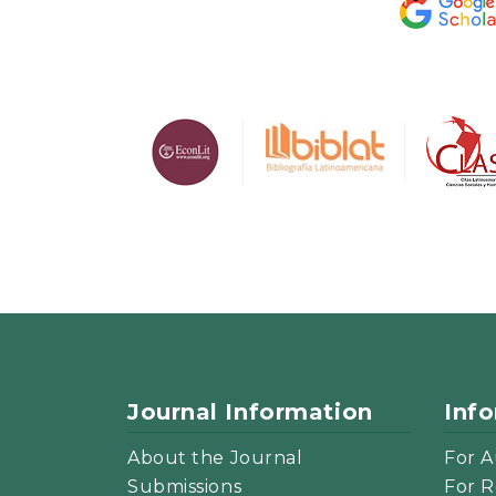
Journal Information
Inf
About the Journal
For A
Submissions
For R