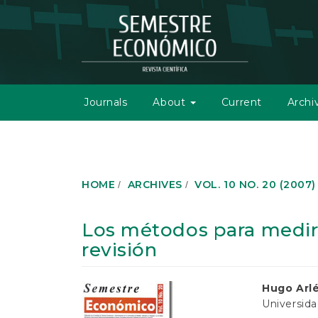
M
a
i
n
N
a
v
Journals
About
Current
Archi
i
g
a
t
i
o
HOME
ARCHIVES
VOL. 10 NO. 20 (2007)
n
M
a
Los métodos para medir 
i
revisión
n
C
o
Article
Main
Hugo Arl
n
Universid
t
Sidebar
Article