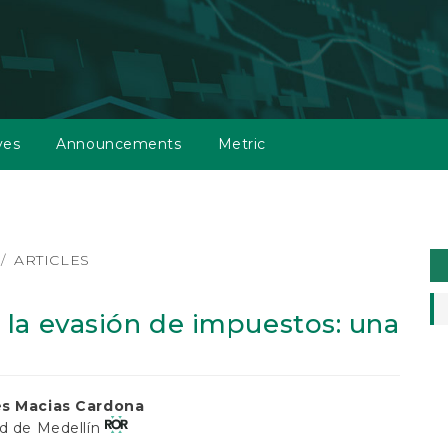
ves
Announcements
Metric
M
ARTICLES
a
S
la evasión de impuestos: una
és Macias Cardona
ad de Medellín