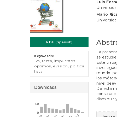
e
Luis Fer
Conten
n
Universid
t
Mario Ri
S
Universid
i
d
e
b
Abstr
a
PDF (Spanish)
r
La presenc
Keywords:
se estudie
Iva, renta, impuestos
Este traba
óptimos, evasión, política
investigac
fiscal
mundo, per
los método
nivel deev
Downloads
De esta ma
construcci
disminuir 
Article