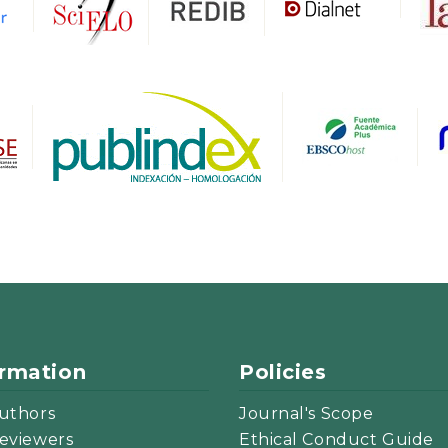
ormation
Policies
uthors
Journal's Scope
eviewers
Ethical Conduct Guide