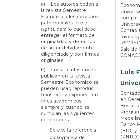
a) Los autores ceden a
Economi
la revista Semestre
Univers
Económico los derechos
complet
patrimoniales (
copy
Universi
right
), para lo cual debe
Contable
entregar el formato de
Investig
originalidad y derechos
â€“CIECA
de autor debidamente
Sala de 
diligenciado y con firmas
CONACES
originales.
b) Los artículos que se
Luis 
publican en la revista
Semestre Económico se
Unive
pueden usar, reproducir,
Contador
transmitir y exponer con
en Geren
fines académicos
Bosco d
siempre y cuando se
Programa
cumplan las siguientes
Medellín
condiciones:
Banco M
Se cite la referencia
(BID) y 
(PNUD).
bibliográfica de