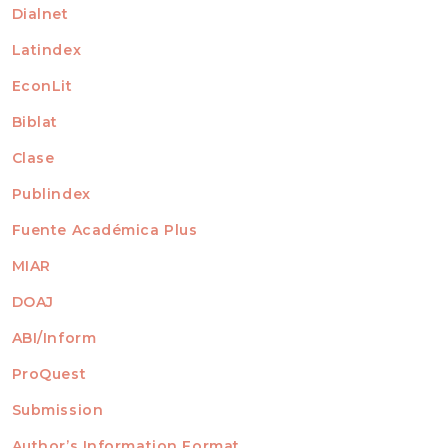
Dialnet
Latindex
EconLit
Biblat
Clase
Publindex
Fuente Académica Plus
MIAR
DOAJ
ABI/Inform
ProQuest
Submission
AUTHORS
Author’s Information Format