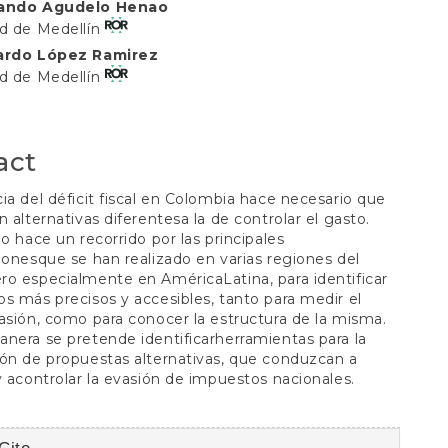
nando Agudelo Henao
t
ad de Medellín
cardo López Ramirez
ad de Medellín
act
ia del déficit fiscal en Colombia hace necesario que
n alternativas diferentesa la de controlar el gasto.
jo hace un recorrido por las principales
ionesque se han realizado en varias regiones del
o especialmente en AméricaLatina, para identificar
s más precisos y accesibles, tanto para medir el
asión, como para conocer la estructura de la misma.
nera se pretende identificarherramientas para la
ón de propuestas alternativas, que conduzcan a
y acontrolar la evasión de impuestos nacionales.