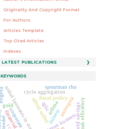
Originality And Copyright Format
For Authors
Articles Template
Top Cited Articles
STATISTICS
Indexes
LATEST PUBLICATIONS
KEYWORDS
spearman rho
nobel laureates in economics
gota
cycle aggregation
fiscal policy
antioquia
alfred nobel
weak efficiency
arfima
igbc
gold
household savings
corporate policies
minery
ity
financial culture
simon kuznets
apt model