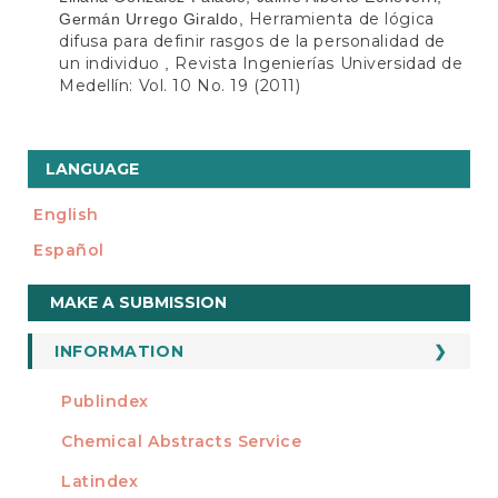
Herramienta de lógica
Germán Urrego Giraldo,
difusa para definir rasgos de la personalidad de
un individuo
Revista Ingenierías Universidad de
,
Medellín: Vol. 10 No. 19 (2011)
LANGUAGE
English
Español
Make
MAKE A SUBMISSION
a
Submission
INFORMATION
For Readers
Publindex
INDEXADA EN
For Authors
Chemical Abstracts Service
For Librarians
Latindex