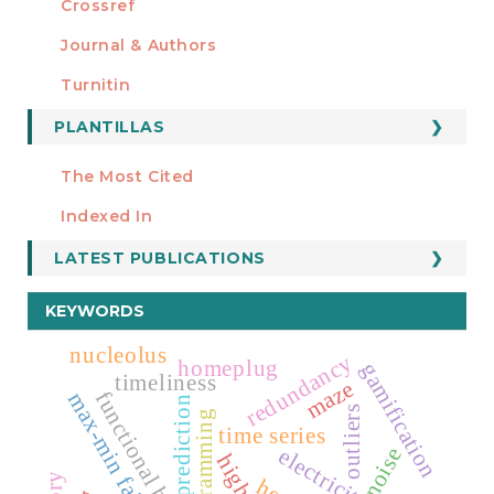
Crossref
MIEMBRO DE
Journal & Authors
Turnitin
PLANTILLAS
FORMATOS
Manuscript Template
The Most Cited
ESTADÍSTICOS
Indexed In
LATEST PUBLICATIONS
KEYWORDS
nucleolus
redundancy
homeplug
gamification
timeliness
maze
functional blocks.
max-min fairness
prediction
outliers
time series
noise