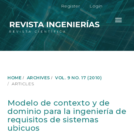
M
Register
Login
a
i
n
Toggle
N
navigati
a
v
i
g
a
t
i
o
HOME
ARCHIVES
VOL. 9 NO. 17 (2010)
n
ARTICLES
M
a
i
Modelo de contexto y de
n
dominio para la ingeniería de
C
o
requisitos de sistemas
n
ubicuos
t