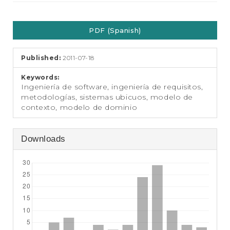
e
n
Article
t
PDF (Spanish)
S
Sidebar
i
d
Published:
2011-07-18
e
b
Keywords:
a
Ingeniería de software, ingeniería de requisitos,
r
metodologías, sistemas ubicuos, modelo de
contexto, modelo de dominio
Downloads