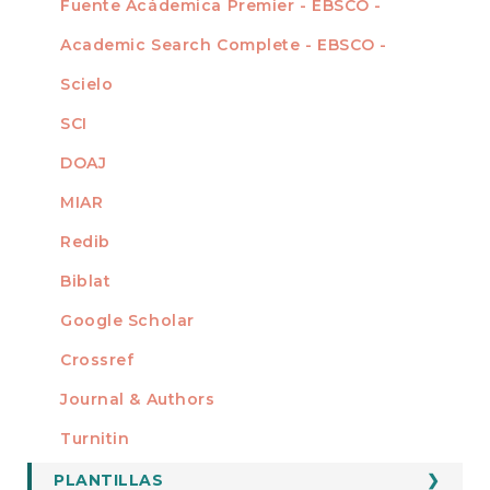
Fuente Acádemica Premier - EBSCO -
Academic Search Complete - EBSCO -
Scielo
SCI
DOAJ
MIAR
Redib
Biblat
Google Scholar
Crossref
MIEMBRO DE
Journal & Authors
Turnitin
PLANTILLAS
FORMATOS