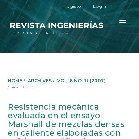
M
Register
Login
a
i
n
Toggle
N
navigati
a
v
i
g
a
t
i
o
HOME
ARCHIVES
VOL. 6 NO. 11 (2007)
n
ARTICLES
M
a
i
Resistencia mecánica
n
evaluada en el ensayo
C
o
Marshall de mezclas densas
n
en caliente elaboradas con
t