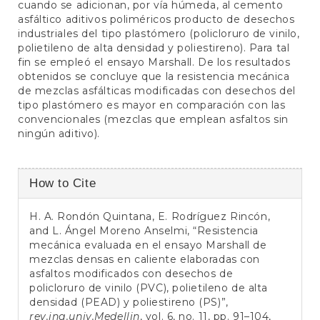
cuando se adicionan, por vía húmeda, al cemento
asfáltico aditivos poliméricos producto de desechos
industriales del tipo plastómero (policloruro de vinilo,
polietileno de alta densidad y poliestireno). Para tal
fin se empleó el ensayo Marshall. De los resultados
obtenidos se concluye que la resistencia mecánica
de mezclas asfálticas modificadas con desechos del
tipo plastómero es mayor en comparación con las
convencionales (mezclas que emplean asfaltos sin
ningún aditivo).
Article
How to Cite
Details
H. A. Rondón Quintana, E. Rodríguez Rincón,
and L. Ángel Moreno Anselmi, “Resistencia
mecánica evaluada en el ensayo Marshall de
mezclas densas en caliente elaboradas con
asfaltos modificados con desechos de
policloruro de vinilo (PVC), polietileno de alta
densidad (PEAD) y poliestireno (PS)”,
rev.ing.univ.Medellin
, vol. 6, no. 11, pp. 91–104,