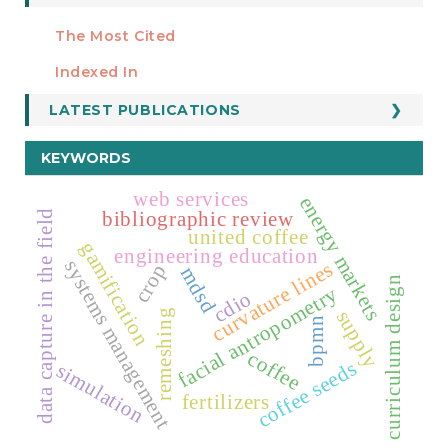
Manuscript Template
The Most Cited
ESTADÍSTICOS
Indexed In
LATEST PUBLICATIONS
KEYWORDS
web services
energy markets
bibliographic review
data capture in the field
united coffee
gamification
engineering education
systems management
curvature lines
crop
mdsd
curriculum design
facial antropometry
cdio
supply
remeshing
bpmn
coffee
coffee seeds
simulation
fertilizers