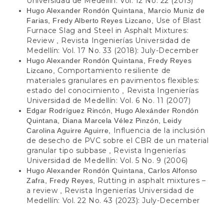
Universidad de Medellín: Vol. 12 No. 22 (2013)
Hugo Alexander Rondón Quintana, Marcio Muniz de
Use of Blast
Farias, Fredy Alberto Reyes Lizcano,
Furnace Slag and Steel in Asphalt Mixtures:
Review
Revista Ingenierías Universidad de
,
Medellín: Vol. 17 No. 33 (2018): July-December
Hugo Alexander Rondón Quintana, Fredy Reyes
Comportamiento resiliente de
Lizcano,
materiales granulares en pavimentos flexibles:
estado del conocimiento
Revista Ingenierías
,
Universidad de Medellín: Vol. 6 No. 11 (2007)
Edgar Rodríguez Rincón, Hugo Alexánder Rondón
Quintana, Diana Marcela Vélez Pinzón, Leidy
Influencia de la inclusión
Carolina Aguirre Aguirre,
de desecho de PVC sobre el CBR de un material
granular tipo subbase
Revista Ingenierías
,
Universidad de Medellín: Vol. 5 No. 9 (2006)
Hugo Alexander Rondón Quintana, Carlos Alfonso
Rutting in asphalt mixtures –
Zafra, Fredy Reyes,
a review
Revista Ingenierías Universidad de
,
Medellín: Vol. 22 No. 43 (2023): July-December