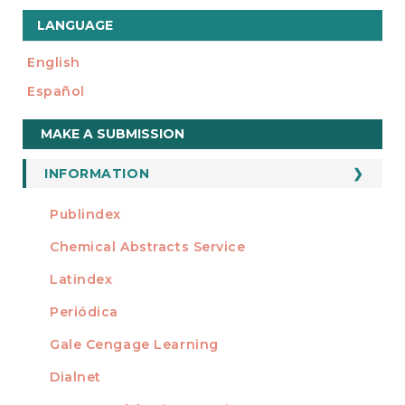
LANGUAGE
English
Español
Make
MAKE A SUBMISSION
a
Submission
INFORMATION
For Readers
Publindex
INDEXADA EN
For Authors
Chemical Abstracts Service
For Librarians
Latindex
Periódica
Gale Cengage Learning
Dialnet