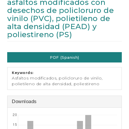
asfaltos modificados con
e
n
desechos de policloruro de
t
vinilo (PVC), polietileno de
S
i
alta densidad (PEAD) y
d
poliestireno (PS)
e
b
a
Article
r
PDF (Spanish)
Sidebar
Keywords:
Asfaltos modificados, policloruro de vinilo,
polietileno de alta densidad, poliestireno
Downloads