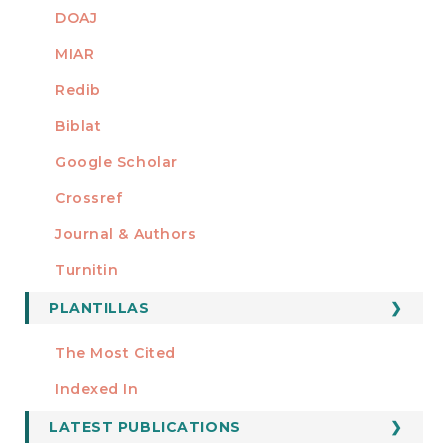
DOAJ
MIAR
Redib
Biblat
Google Scholar
Crossref
MIEMBRO DE
Journal & Authors
Turnitin
PLANTILLAS
FORMATOS
Manuscript Template
The Most Cited
ESTADÍSTICOS
Indexed In
LATEST PUBLICATIONS