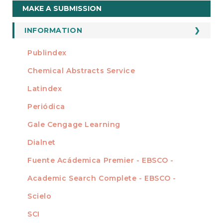
Make
MAKE A SUBMISSION
a
Submission
INFORMATION
For Readers
Publindex
INDEXADA EN
For Authors
Chemical Abstracts Service
For Librarians
Latindex
Periódica
Gale Cengage Learning
Dialnet
Fuente Acádemica Premier - EBSCO -
Academic Search Complete - EBSCO -
Scielo
SCI