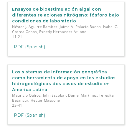
e
n
Ensayos de bioestimulación algal con
t
diferentes relaciones nitrógeno: fósforo bajo
S
condiciones de laboratorio
i
Néstor J. Aguirre Ramírez, Jaime A. Palacio Baena, Isabel C.
d
Correa Ochoa, Esnedy Hernández Atilano
e
11-21
b
PDF (Spanish)
a
r
Los sistemas de información geográfica
como herramienta de apoyo en los estudios
hidrogeológicos dos casos de estudio en
América Latina
Mauricio Quiroz, John Escobar, Daniel Martinez, Teresita
Betancur, Hector Massone
23-41
PDF (Spanish)