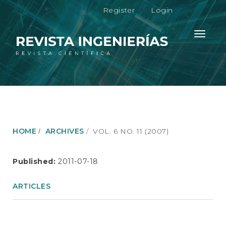
M
Register
Login
a
i
n
Toggle
N
navigati
a
v
i
g
a
t
i
o
HOME
ARCHIVES
VOL. 6 NO. 11 (2007)
n
M
a
Published:
2011-07-18
i
n
ARTICLES
C
o
n
t