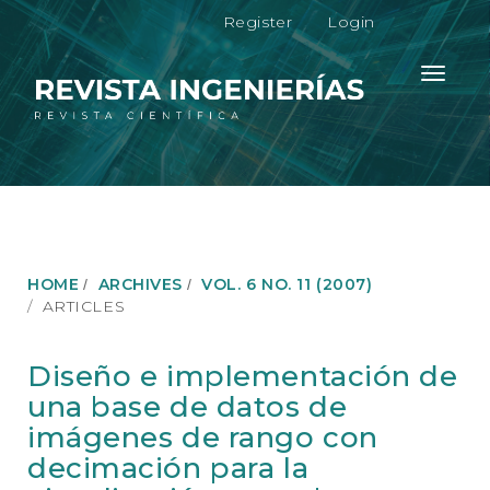
M
Register
Login
a
i
n
Toggle
N
navigati
a
v
i
g
a
t
i
o
HOME
ARCHIVES
VOL. 6 NO. 11 (2007)
n
ARTICLES
M
a
i
Diseño e implementación de
n
una base de datos de
C
o
imágenes de rango con
n
decimación para la
t