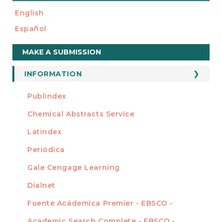
English
Español
Make
MAKE A SUBMISSION
a
Submission
INFORMATION
For Readers
Publindex
INDEXADA EN
For Authors
Chemical Abstracts Service
For Librarians
Latindex
Periódica
Gale Cengage Learning
Dialnet
Fuente Acádemica Premier - EBSCO -
Academic Search Complete - EBSCO -