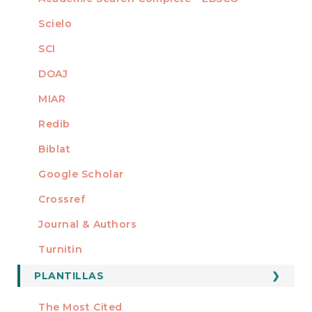
Scielo
SCI
DOAJ
MIAR
Redib
Biblat
Google Scholar
Crossref
MIEMBRO DE
Journal & Authors
Turnitin
PLANTILLAS
FORMATOS
Manuscript Template
The Most Cited
ESTADÍSTICOS