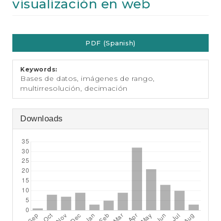
visualización en web
e
n
t
Article
S
i
PDF (Spanish)
Sidebar
d
e
b
Keywords:
Bases de datos, imágenes de rango,
a
multirresolución, decimación
r
Downloads