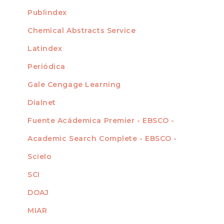
For Readers
Publindex
INDEXADA EN
For Authors
Chemical Abstracts Service
For Librarians
Latindex
Periódica
Gale Cengage Learning
Dialnet
Fuente Acádemica Premier - EBSCO -
Academic Search Complete - EBSCO -
Scielo
SCI
DOAJ
MIAR