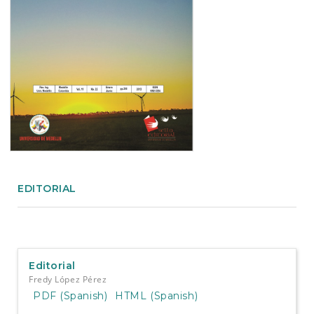
e
n
t
S
i
d
e
b
a
r
EDITORIAL
Editorial
Fredy López Pérez
PDF (Spanish)
HTML (Spanish)