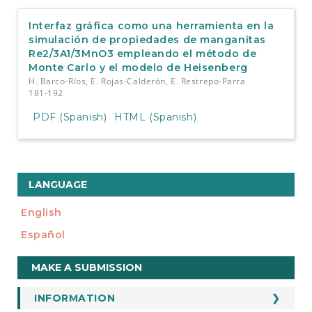
Interfaz gráfica como una herramienta en la
simulación de propiedades de manganitas
Re2/3A1/3MnO3 empleando el método de
Monte Carlo y el modelo de Heisenberg
H. Barco-Ríos, E. Rojas-Calderón, E. Restrepo-Parra
181-192
PDF (Spanish)
HTML (Spanish)
LANGUAGE
English
Español
Make
MAKE A SUBMISSION
a
Submission
INFORMATION