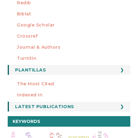
Redib
Biblat
Google Scholar
Crossref
MIEMBRO DE
Journal & Authors
Turnitin
PLANTILLAS
FORMATOS
Manuscript Template
The Most Cited
ESTADÍSTICOS
Indexed In
LATEST PUBLICATIONS
KEYWORDS
paramo