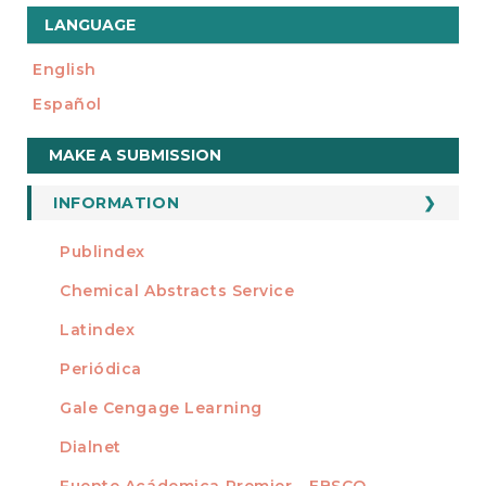
LANGUAGE
English
Español
Make
MAKE A SUBMISSION
a
Submission
INFORMATION
For Readers
Publindex
INDEXADA EN
For Authors
Chemical Abstracts Service
For Librarians
Latindex
Periódica
Gale Cengage Learning
Dialnet
Fuente Acádemica Premier - EBSCO -