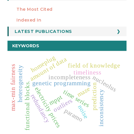
Manuscript Template
The Most Cited
ESTADÍSTICOS
Indexed In
LATEST PUBLICATIONS
KEYWORDS
homeplug
amount of data
field of knowledge
max-min fairness
heterogeneity
timeliness
incompleteness
nucleolus
genetic programming
functional blocks.
prediction
maze
electricity prices
time series
inconsistency
redundancy
mppt
outliers
noise
paramo