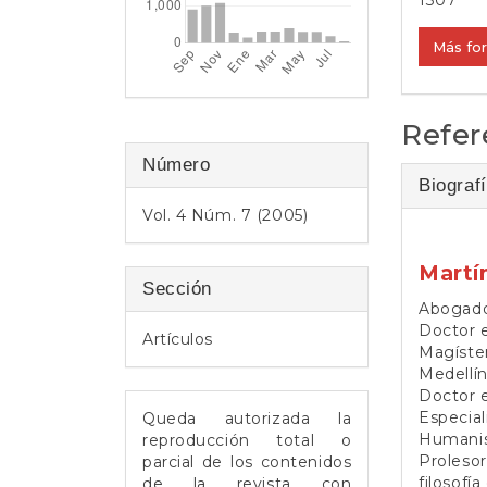
e
r
Más fo
a
l
Refer
Número
Biografí
Vol. 4 Núm. 7 (2005)
Martí
Sección
Abogado
Doctor e
Artículos
Magíster
Medellín
Doctor 
Especial
Queda autorizada la
Humanism
reproducción total o
Prolesor
parcial de los contenidos
filosofí
de la revista con