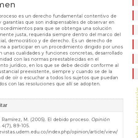
a
men
o
 proceso es un derecho fundamental contentivo de
 y garantías que son indispensables de observar en
procedimientos para que se obtenga una solución
mente justa, requerida siempre dentro del marco del
ial, democrático y de derecho. Es un derecho de
na a participar en un procedimiento dirigido por unos
n unas cualidades y funciones concretas, desarrollado
idad con las normas preestablecidas en el
to jurídico, en los que se debe decidir conforme al
stancial preexistente, siempre y cuando se de la
d de oír o escuchar a todos los sujetos que puedan
dos con las resoluciones que allí se adopten.
derechos fun
es
tar
Ramírez, M. (2005). El debido proceso.
Opinión
o
,
4
(7), 89-105.
revistas.udem.edu.co/index.php/opinion/article/view/