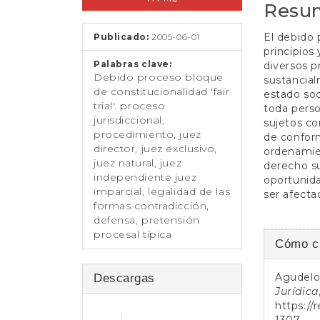
t
Resu
e
artículo
artícul
n
El debido
Publicado:
2005-06-01
i
principios
d
Palabras clave:
diversos 
o
Debido proceso bloque
sustancial
p
de constitucionalidad 'fair
estado soc
r
trial'. proceso
toda perso
i
jurisdiccional,
sujetos co
n
procedimiento, juez
de conform
c
director, juez exclusivo,
ordenamien
i
juez natural, juez
derecho su
p
independiente juez
oportunida
a
imparcial, legalidad de las
ser afecta
l
formas contradicción,
B
defensa, pretensión
a
procesal típica
Detall
Cómo ci
r
del
r
a
Agudelo 
Descargas
artícul
l
Jurídica
a
https://
t
1307