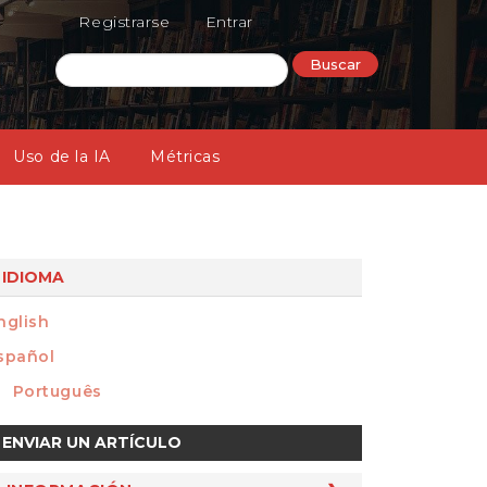
Registrarse
Entrar
Buscar
Uso de la IA
Métricas
IDIOMA
nglish
spañol
Português
nviar
ENVIAR UN ARTÍCULO
n