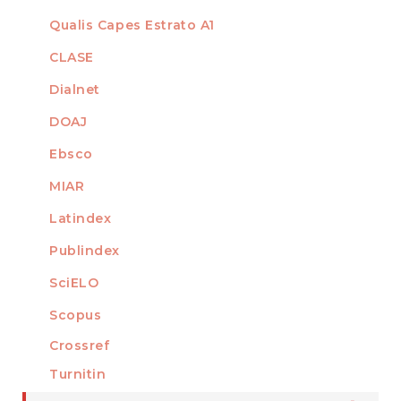
Qualis Capes Estrato A1
INDEXADO EM
CLASE
Dialnet
DOAJ
Ebsco
MIAR
Latindex
Publindex
SciELO
Scopus
Crossref
MEMBRO DE
Turnitin