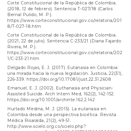
Corte Constitucional de la República de Colombia.
(2018, 12 de febrero). Sentencia T-027/18 (Carlos
Bernal Pulido, M. P.).
https://www.corteconstitucional.gov.co/relatoria/201
8/T-027-18.htm
Corte Constitucional de la República de Colombia.
(2021, 22 de julio). Sentencia C-233/21 (Diana Fajardo
Rivera, M. P.).
https://www.corteconstitucional.gov.co/relatoria/202
1/C-233-21.htm
Delgado Rojas, E. J. (2017). Eutanasia en Colombia:
una mirada hacia la nueva legislación. Justicia, 22(31),
226-339.
https://doi.org/10.17081/just.22.31.2608
Emanuel, E. J. (2002). Euthanasia and Physician-
Assisted Suicide. Arch Intern Med, 162(2), 142-152.
https://doi.org/10.1001/archinte.162.2.142
Hurtado Medina, M. J. (2015). La eutanasia en
Colombia desde una perspectiva bioética. Revista
Médica Risaralda, 21(2), 49-51.
http://www.scielo.org.co/scielo.php?