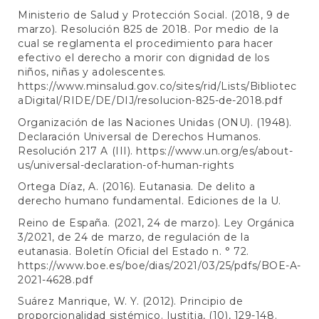
Ministerio de Salud y Protección Social. (2018, 9 de
marzo). Resolución 825 de 2018. Por medio de la
cual se reglamenta el procedimiento para hacer
efectivo el derecho a morir con dignidad de los
niños, niñas y adolescentes.
https://www.minsalud.gov.co/sites/rid/Lists/Bibliotec
aDigital/RIDE/DE/DIJ/resolucion-825-de-2018.pdf
Organización de las Naciones Unidas (ONU). (1948).
Declaración Universal de Derechos Humanos.
Resolución 217 A (III).
https://www.un.org/es/about-
us/universal-declaration-of-human-rights
Ortega Díaz, A. (2016). Eutanasia. De delito a
derecho humano fundamental. Ediciones de la U.
Reino de España. (2021, 24 de marzo). Ley Orgánica
3/2021, de 24 de marzo, de regulación de la
eutanasia. Boletín Oficial del Estado n. ° 72.
https://www.boe.es/boe/dias/2021/03/25/pdfs/BOE-A-
2021-4628.pdf
Suárez Manrique, W. Y. (2012). Principio de
proporcionalidad sistémico. Iustitia, (10), 129-148.