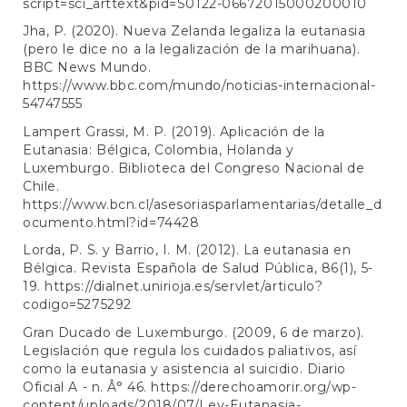
script=sci_arttext&pid=S0122-06672015000200010
Jha, P. (2020). Nueva Zelanda legaliza la eutanasia
(pero le dice no a la legalización de la marihuana).
BBC News Mundo.
https://www.bbc.com/mundo/noticias-internacional-
54747555
Lampert Grassi, M. P. (2019). Aplicación de la
Eutanasia: Bélgica, Colombia, Holanda y
Luxemburgo. Biblioteca del Congreso Nacional de
Chile.
https://www.bcn.cl/asesoriasparlamentarias/detalle_d
ocumento.html?id=74428
Lorda, P. S. y Barrio, I. M. (2012). La eutanasia en
Bélgica. Revista Española de Salud Pública, 86(1), 5-
19.
https://dialnet.unirioja.es/servlet/articulo?
codigo=5275292
Gran Ducado de Luxemburgo. (2009, 6 de marzo).
Legislación que regula los cuidados paliativos, así
como la eutanasia y asistencia al suicidio. Diario
Oficial A - n. Â° 46.
https://derechoamorir.org/wp-
content/uploads/2018/07/Ley-Eutanasia-