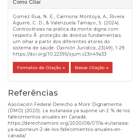
Detalhes
Como Citar
do
Gomez Rua, N. E., Carmona Montoya, A., Rivera
artigo
Aguirre, C. D., & Valenzuela Tamayo, S. (2024).
Controvérsias na prática da morte digna com
respeito Ã proteção de direitos fundamentais:
um olhar a partir dos diferentes atores do
sistema de saúde.
Opinión Jurídica
,
23
(49), 1-29.
https://doi.org/10.22395/ojum.v23n49a33
Formatos de Citação
Baixar Citação
Referências
Asociación Federal Derecho a Morir Dignamente.
(DMD) (2020). La eutanasia ya supone un 2 % de los
fallecimientos anuales en Canadá.
https://derechoamorir.org/2020/08/07/la-eutanasia-
ya-suponeun-2-de-los-fallecimientos-anuales-en-
canada/