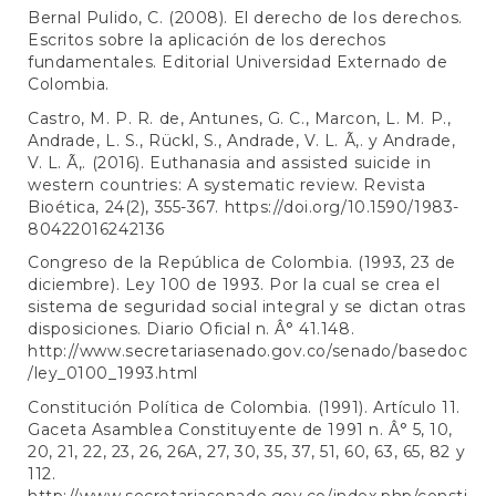
Bernal Pulido, C. (2008). El derecho de los derechos.
Escritos sobre la aplicación de los derechos
fundamentales. Editorial Universidad Externado de
Colombia.
Castro, M. P. R. de, Antunes, G. C., Marcon, L. M. P.,
Andrade, L. S., Rückl, S., Andrade, V. L. Ã‚. y Andrade,
V. L. Ã‚. (2016). Euthanasia and assisted suicide in
western countries: A systematic review. Revista
Bioética, 24(2), 355-367.
https://doi.org/10.1590/1983-
80422016242136
Congreso de la República de Colombia. (1993, 23 de
diciembre). Ley 100 de 1993. Por la cual se crea el
sistema de seguridad social integral y se dictan otras
disposiciones. Diario Oficial n. Â° 41.148.
http://www.secretariasenado.gov.co/senado/basedoc
/ley_0100_1993.html
Constitución Política de Colombia. (1991). Artículo 11.
Gaceta Asamblea Constituyente de 1991 n. Â° 5, 10,
20, 21, 22, 23, 26, 26A, 27, 30, 35, 37, 51, 60, 63, 65, 82 y
112.
http://www.secretariasenado.gov.co/index.php/consti