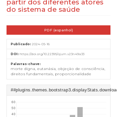
partir dos diferentes atores
e
ú
do sistema de saúde
d
o
p
Barra
r
PDF (espanhol)
lateral
i
n
de
c
Publicado:
2024-05-16
artigos
i
p
DOI:
https://doi.org/10.22395/ojum.v23n49a33
a
l
Palavras-chave:
B
morte digna, eutanásia, objeção de consciência,
a
direitos fundamentais, proporcionalidade
r
r
a
##plugins.themes.bootstrap3.displayStats.downlo
L
a
t
e
r