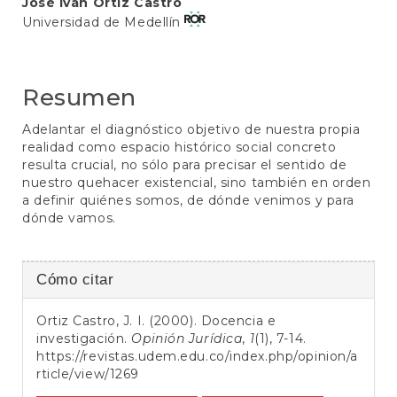
Contenido
José Iván Ortiz Castro
Universidad de Medellín
principal
del
artículo
Resumen
Adelantar el diagnóstico objetivo de nuestra propia
realidad como espacio histórico social concreto
resulta crucial, no sólo para precisar el sentido de
nuestro quehacer existencial, sino también en orden
a definir quiénes somos, de dónde venimos y para
dónde vamos.
Detalles
Cómo citar
del
Ortiz Castro, J. I. (2000). Docencia e
artículo
investigación.
Opinión Jurídica
,
1
(1), 7-14.
https://revistas.udem.edu.co/index.php/opinion/a
rticle/view/1269