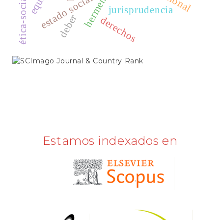
hermenéutica
estado social
ética-social
jurisprudencia
deber
derechos
SCIMAGO
Estamos indexados en