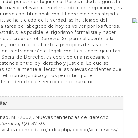
 del pensamiento jurídico. Pero sin duda alguna, la
 de mayor relevancia en el mundo contemporáneo, es
 nuevo constitucionalismo. El derecho se ha alejado
cia, se ha alejado de la verdad, se ha alejado del
a tarea del abogado de hoy es volver por los fueros,
truir, si es posible, el rigorismo formalista y hacer
os a creer en el Derecho. Se pone el acento e la
ón, como marco abierto a principios de carácter
 en contraposición al legalismo. Los jueces garantes
 Social de Derecho, es decir, de una necesaria y
xistencia entre ley, derecho y justicia. Lo que se
s abrir la mente al lector a las nuevas corrientes que
 el mundo jurídico y nos permiten poner,
, el derecho al servicio del ser humano.
es
tar
nao, M. (2002). Nuevas tendencias del derecho.
o
Jurídica
,
1
(2), 37-50.
revistas.udem.edu.co/index.php/opinion/article/view/