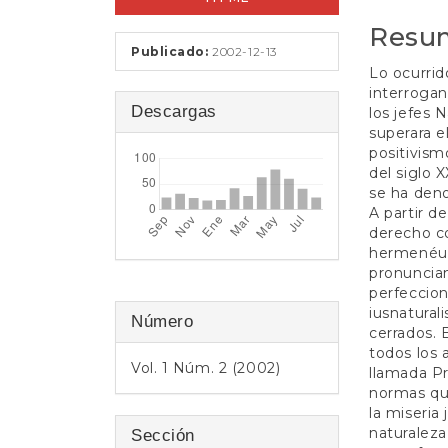
t
e
artículo
artícul
Resu
n
Publicado:
2002-12-13
i
Lo ocurrid
d
interrogan
o
Descargas
los jefes 
p
superara e
r
positivism
i
del siglo 
n
se ha den
c
A partir d
i
derecho c
p
hermenéuti
a
pronuncia
l
perfeccion
B
iusnatural
Número
a
cerrados. 
r
todos los 
r
Vol. 1 Núm. 2 (2002)
llamada Pr
a
normas qu
l
la miseria
a
naturaleza
Sección
t