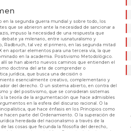
a
o
men
o en la segunda guerra mundial y sobre todo, los
tes que se abrieron ante la necesidad de sancionar a
Nazis, impuso la necesidad de una respuesta que
l debate ya milenario, entre iusnaturalismo y
o, Radbruch, tal vez el primero, en las segunda mitad
XX en aportar elementos para una tercera vía, la que
ominado en la academia. Positivismo Metodológico.
e allí se han abierto nuevos caminos que entienden el
omo doctrina del arte de comprender o
ca jurídica, que busca una decisión o
miento esencialmente creativo, complementario y
ador del derecho. O un sistema abierto, en contra del
ismo y del positivismo, que se consideran sistemas
Es la teoría de la argumentación que hace admisibles
argumentos en la esfera del discurso racional. O la
incipalística, que hace énfasis en los Principios como
de
e hacen parte del Ordenamiento. O la superación de
 jurídica heredada del nacionalismo a través de la
 de las cosas que fecunda la filosofía del derecho,