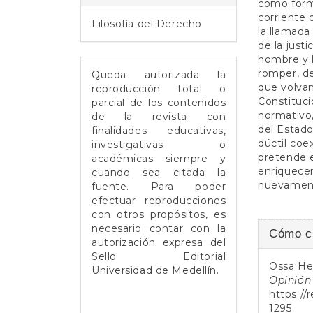
como forma
e
corriente
r
Filosofía del Derecho
la llamada
a
de la justi
l
hombre y l
romper, des
Queda autorizada la
que volvam
reproducción total o
Constituci
parcial de los contenidos
normativo,
de la revista con
del Estado
finalidades educativas,
dúctil coe
investigativas o
pretende e
académicas siempre y
enriquecen
cuando sea citada la
nuevamente
fuente. Para poder
efectuar reproducciones
con otros propósitos, es
Detall
necesario contar con la
Cómo ci
autorización expresa del
del
Sello Editorial
Ossa He
artícul
Universidad de Medellín.
Opinión 
https://
1295