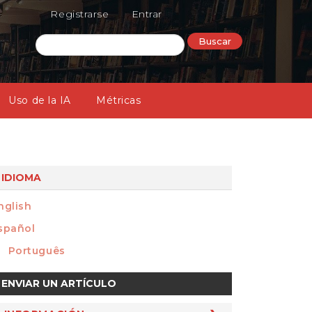
Registrarse
Entrar
Buscar
Uso de la IA
Métricas
IDIOMA
nglish
spañol
Português
nviar
ENVIAR UN ARTÍCULO
n