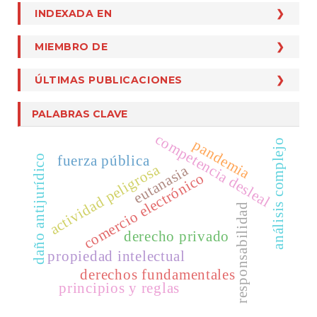
Cesión De Derechos De Autor
INDEXADA EN
INDEXADA EN
Para Lectores
Formato Evaluación
Qualis Capes Categoría A1
Para Bibliotecólogos
MIEMBRO DE
MIEMBRO DE
Ficha Pares Y Autores
CLASE
Crossref
Plantilla Artículos
ÚLTIMAS PUBLICACIONES
Dialnet
Turnitin
DOAJ
PALABRAS CLAVE
Ebsco
competencia desleal
pandemia
análisis complejo
MIAR
fuerza pública
daño antijurídico
actividad peligrosa
eutanasia
comercio electrónico
Latindex
Publindex
responsabilidad
SciELO
derecho privado
Scopus
propiedad intelectual
derechos fundamentales
principios y reglas