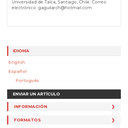
Universidad de Talca, Santiago, Chile. Correo
electrónico:
gaguilarch@hotmail.com
IDIOMA
English
Español
Português
Enviar
ENVIAR UN ARTÍCULO
un
artículo
INFORMACIÓN
INFORMACIÓN
Para Autores
FORMATOS
FORMATOS
Para Revisores