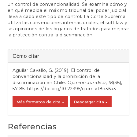
un control de convencionalidad. Se examina cómo y
en qué medida el máximo tribunal del poder judicial
lleva a cabo este tipo de control. La Corte Suprema
utiliza las convenciones internacionales, el soft law y
las opiniones de los órganos de tratados para mejorar
la protección contra la discriminación.
Detalles
Cómo citar
del
Aguilar Cavallo, G. (2019). El control de
artículo
convencionalidad y la prohibición de la
discriminación en Chile.
Opinión Jurídica
,
18
(36),
57-85.
https://doi.org/10.22395/ojum.v18n36a3
Más formatos de cita
Descargar cita
Referencias