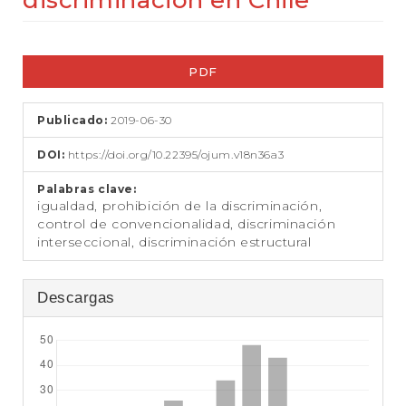
discriminación en Chile
t
e
n
Barra
i
PDF
d
lateral
o
del
p
Publicado:
2019-06-30
r
artículo
i
DOI:
https://doi.org/10.22395/ojum.v18n36a3
n
c
Palabras clave:
i
igualdad, prohibición de la discriminación,
p
control de convencionalidad, discriminación
a
interseccional, discriminación estructural
l
B
a
Descargas
r
r
a
l
a
t