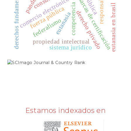
responsabilidad
competencia desleal
derechos fundamentales
pandemia
marcas de certificación
comercio electrónico
eutanasia en brasil
Publindex
fuerza pública
derecho privado
eutanasia
SciELO
federalismo
Scopus
propiedad intelectual
sistema jurídico
SCIMAGO
Estamos indexados en