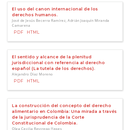
t
e
El uso del canon internacional de los
n
derechos humanos.
i
José de Jesús Becerra Ramírez, Adrián Joaquín Miranda
d
Camarena
o
PDF
HTML
p
r
i
n
El sentido y alcance de la plenitud
c
jurisdiccional con referencia al derecho
i
español (La tutela de los derechos).
p
Alejandro Díaz Moreno
a
PDF
HTML
l
B
a
r
r
La construcción del concepto del derecho
a
alimentario en Colombia: Una mirada a través
l
de la jurisprudencia de la Corte
a
Constitucional de Colombia.
t
Olga Cecilia Restrepo-Yepes