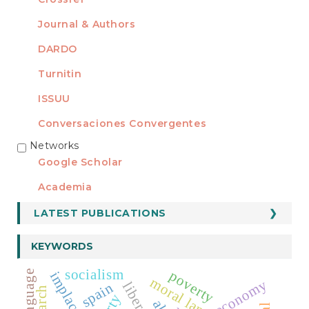
Journal & Authors
DARDO
Turnitin
ISSUU
Conversaciones Convergentes
Networks
REDES
Google Scholar
Academia
LATEST PUBLICATIONS
KEYWORDS
socialism
poverty
implacable
moral language
economy
spain