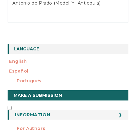
Antonio de Prado (Medellín- Antioquia).
LANGUAGE
English
Español
Português
Make
MAKE A SUBMISSION
a
Submission
INFORMATION
INFORMATION
For Authors