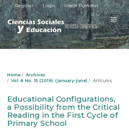
M
Register
Login
UdeM Publisher
a
i
n
Toggle
N
navigati
a
v
i
g
a
t
i
o
Home
Archives
n
Vol. 8 No. 15 (2019): (january-june)
Artículos
M
a
i
Educational Configurations,
n
a Possibility from the Critical
C
o
Reading in the First Cycle of
n
Primary School
t