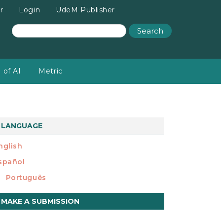
r
Login
UdeM Publisher
Search
 of AI
Metric
LANGUAGE
nglish
spañol
Português
ake
MAKE A SUBMISSION