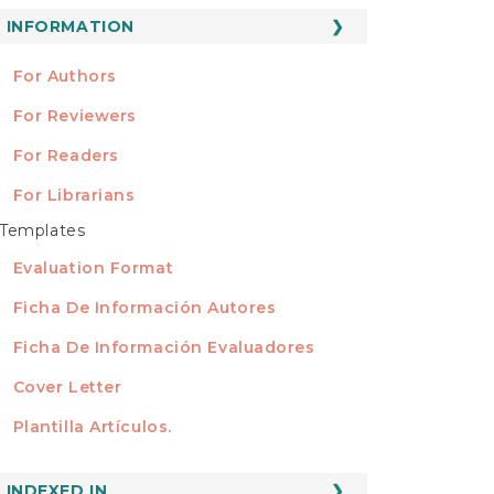
ubmission
INFORMATION
INFORMATION
For Authors
For Reviewers
For Readers
For Librarians
Templates
TEMPLATES
Evaluation Format
Ficha De Información Autores
Ficha De Información Evaluadores
Cover Letter
Plantilla Artículos.
INDEXED
INDEXED IN