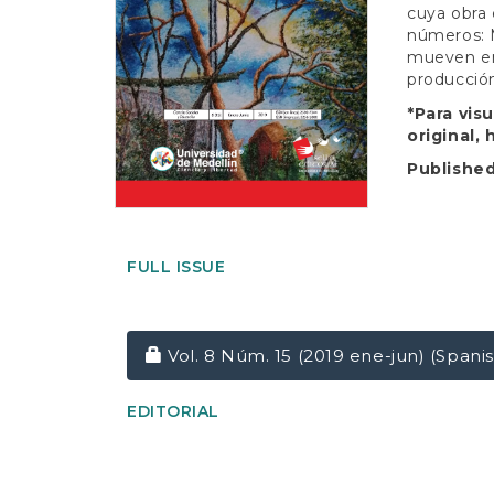
e
cuya obra 
n
números: M
t
mueven ent
S
producción
i
d
*Para vis
e
original,
b
Publishe
a
r
FULL ISSUE
Requires Subscription
Vol. 8 Núm. 15 (2019 ene-jun) (Spanis
EDITORIAL