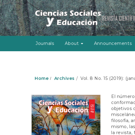
M
a
i
n
N
a
v
Journals
About
Announcements
i
g
a
t
i
o
Home
Archives
Vol. 8 No. 15 (2019): (jan
n
M
a
El número
i
conformado
n
objetivos 
C
misceláne
o
filosofía, 
n
mismo, las
t
la revista