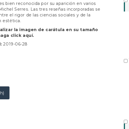
S
es bien reconocida por su aparición en varios
ichel Serres. Las tres reseñas incorporadas se
re el rigor de las ciencias sociales y de la
 estética.
ualizar la imagen de carátula en su tamaño
 haga click
aquí.
d:
2019-06-28
h)