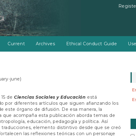
Registe
Current
Archives
Ethical Conduct Guide
Use
uary-june)
E
 15 de
Ciencias Sociales y Educación
está
E
 por diferentes artículos que siguen afianzando los
de este órgano de difusión. De esa manera, la
a que acompaña esta publicación aborda temas de
M
antropología, educación, pedagogía y política. Así
a
 traducciones, elemento distintivo desde que se creó
, fortalecen las reflexiones teóricas con un personaje