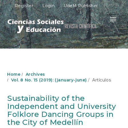
M
Register
Login
UdeM Publisher
a
i
n
Toggle
N
navigati
a
v
i
g
a
t
i
o
Home
Archives
n
Vol. 8 No. 15 (2019): (january-june)
Artículos
M
a
i
Sustainability of the
n
Independent and University
C
o
Folklore Dancing Groups in
n
the City of Medellín
t