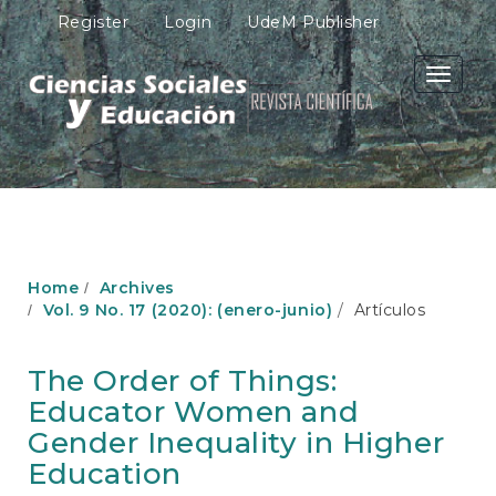
M
Register
Login
UdeM Publisher
a
i
n
Toggle
N
navigati
a
v
i
g
a
t
i
o
Home
Archives
n
Vol. 9 No. 17 (2020): (enero-junio)
Artículos
M
a
i
The Order of Things:
n
Educator Women and
C
o
Gender Inequality in Higher
n
Education
t