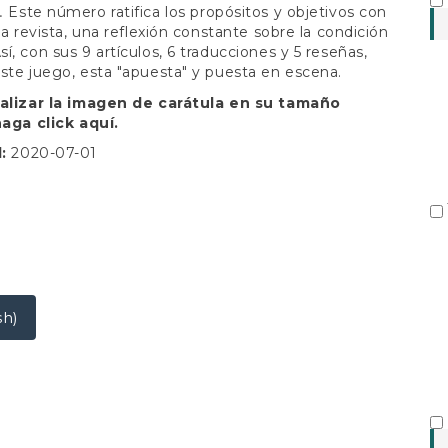
S
.
Este número ratifica los propósitos y objetivos con
 la revista, una reflexión constante sobre la condición
í, con sus 9 artículos, 6 traducciones y 5 reseñas,
ste juego, esta "apuesta" y puesta en escena.
ualizar la imagen de carátula en su tamaño
 haga click
aquí.
d:
2020-07-01
sh)