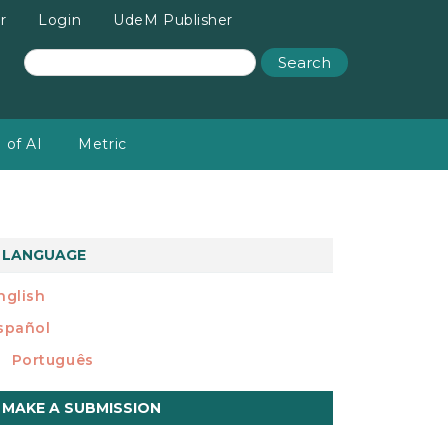
r
Login
UdeM Publisher
Search
 of AI
Metric
LANGUAGE
nglish
spañol
Português
ake
MAKE A SUBMISSION