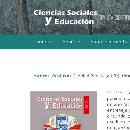
M
a
i
n
N
a
v
Journals
About
Announcements
i
g
a
t
i
o
Home
Archives
Vol. 9 No. 17 (2020): (en
n
M
a
Este es un
i
pánico a r
n
un año "at
C
entreteje 
o
circunda, 
n
eso llamam
t
una
perfo