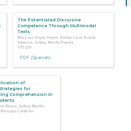
e
The Potentiated Discursive
g
Competence Through Multimodal
Texts
f
Mary Luz Hoyos Hoyos, Gladys Lucía Acosta
Valencia, Solbey Morillo Puente
175-201
PDF (Spanish)
lication of
trategies for
ding Comprehension in
udents
lón Rivera, Solbey Morillo
 Restrepo Calderón