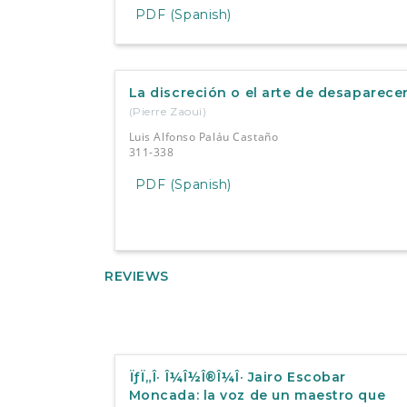
PDF (Spanish)
La discreción o el arte de desaparecer
(Pierre Zaoui)
Luis Alfonso Paláu Castaño
311-338
PDF (Spanish)
REVIEWS
ÏƒÏ„Î· Î¼Î½Î®Î¼Î· Jairo Escobar
Moncada: la voz de un maestro que