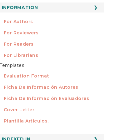
ubmission
INFORMATION
INFORMATION
For Authors
For Reviewers
For Readers
For Librarians
Templates
TEMPLATES
Evaluation Format
Ficha De Información Autores
Ficha De Información Evaluadores
Cover Letter
Plantilla Artículos.
INDEXED
INDEXED IN