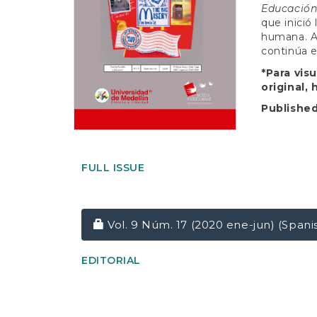
e
Educación
n
que inició
t
humana. As
S
continúa e
i
d
*Para vis
e
original,
b
Publishe
a
r
FULL ISSUE
Requires Subscription
Vol. 9 Núm. 17 (2020 ene-jun) (Spani
EDITORIAL