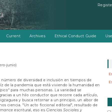
Registe
Current
Archives
Ethical Conduct Guide
Use
ero-junio)
E
 número de diversidad e inclusión en tiempos de
E
aíz de la pandemia que está viviendo la humanidad en
ípico" para muchas personas. La variedad se
gracias a un hilo conductor que recorre cada artículo,
M
zigzaguea y busca retornar a un principio, un albor de
a
os ciencia. "Un acto ficcional editorial", resultado de
rmance
escritural, eso es
Ciencias Sociales y