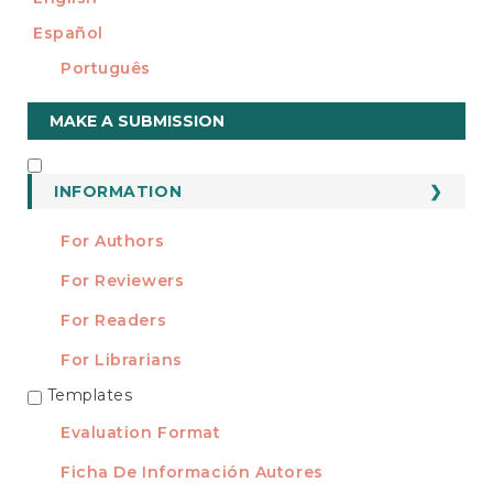
Español
Português
Make
MAKE A SUBMISSION
a
Submission
INFORMATION
INFORMATION
For Authors
For Reviewers
For Readers
For Librarians
Templates
TEMPLATES
Evaluation Format
Ficha De Información Autores