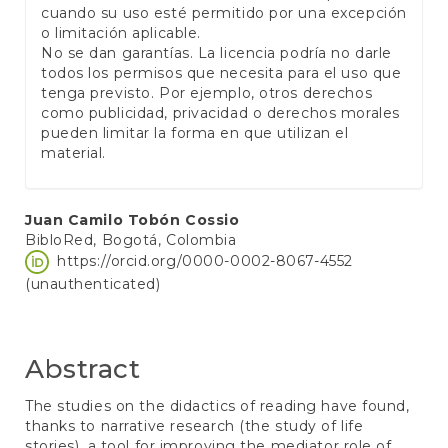
cuando su uso esté permitido por una excepción
o limitación aplicable.
No se dan garantías. La licencia podría no darle
todos los permisos que necesita para el uso que
tenga previsto. Por ejemplo, otros derechos
como publicidad, privacidad o derechos morales
pueden limitar la forma en que utilizan el
material.
Main
Juan Camilo Tobón Cossio
BibloRed, Bogotá, Colombia
Article
https://orcid.org/0000-0002-8067-4552
Content
(unauthenticated)
Abstract
The studies on the didactics of reading have found,
thanks to narrative research (the study of life
stories), a tool for improving the mediator role of