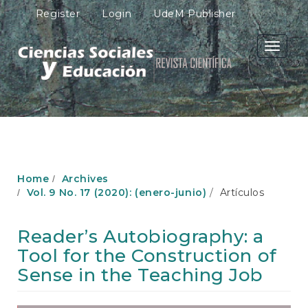
M
Register
Login
UdeM Publisher
a
i
n
Toggle
N
navigati
a
v
i
g
a
t
i
o
Home
Archives
n
Vol. 9 No. 17 (2020): (enero-junio)
Artículos
M
a
i
Reader’s Autobiography: a
n
Tool for the Construction of
C
o
Sense in the Teaching Job
n
t