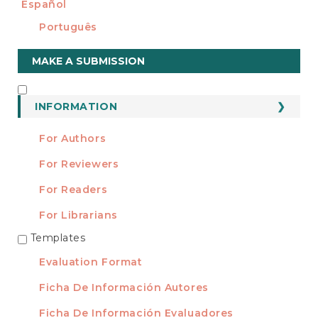
Español
Português
Make
MAKE A SUBMISSION
a
Submission
INFORMATION
INFORMATION
For Authors
For Reviewers
For Readers
For Librarians
Templates
TEMPLATES
Evaluation Format
Ficha De Información Autores
Ficha De Información Evaluadores