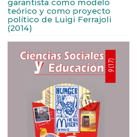
garantista como modelo
e
n
teórico y como proyecto
t
político de Luigi Ferrajoli
S
i
(2014)
d
e
b
Article
a
Sidebar
r