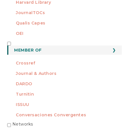
Harvard Library
JournalTOCs
Qualis Capes
OEI
MEMBER OF
MEMBER OF
Crossref
Journal & Authors
DARDO
Turnitin
ISSUU
Conversaciones Convergentes
Networks
REDES