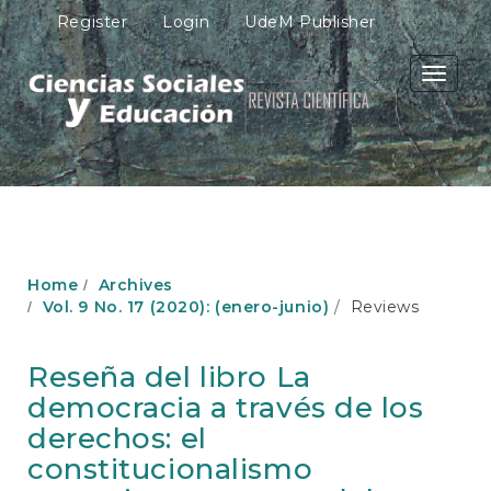
M
Register
Login
UdeM Publisher
a
i
n
Toggle
N
navigati
a
v
i
g
a
t
i
o
Home
Archives
n
Vol. 9 No. 17 (2020): (enero-junio)
Reviews
M
a
i
Reseña del libro La
n
democracia a través de los
C
o
derechos: el
n
constitucionalismo
t