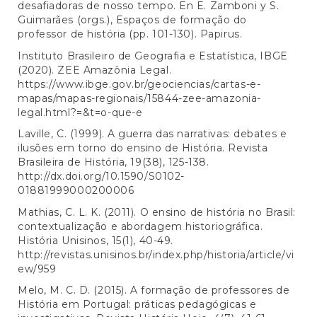
desafiadoras de nosso tempo. En E. Zamboni y S.
Guimarães (orgs.), Espaços de formação do
professor de história (pp. 101-130). Papirus.
Instituto Brasileiro de Geografia e Estatística, IBGE
(2020). ZEE Amazônia Legal.
https://www.ibge.gov.br/geociencias/cartas-e-
mapas/mapas-regionais/15844-zee-amazonia-
legal.html?=&t=o-que-e
Laville, C. (1999). A guerra das narrativas: debates e
ilusões em torno do ensino de História. Revista
Brasileira de História, 19(38), 125-138.
http://dx.doi.org/10.1590/S0102-
01881999000200006
Mathias, C. L. K. (2011). O ensino de história no Brasil:
contextualização e abordagem historiográfica.
História Unisinos, 15(1), 40-49.
http://revistas.unisinos.br/index.php/historia/article/vi
ew/959
Melo, M. C. D. (2015). A formação de professores de
História em Portugal: práticas pedagógicas e