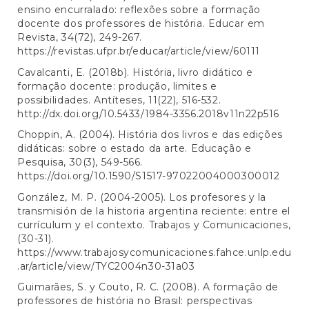
ensino encurralado: reflexões sobre a formação
docente dos professores de história. Educar em
Revista, 34(72), 249-267.
https://revistas.ufpr.br/educar/article/view/60111
Cavalcanti, E. (2018b). História, livro didático e
formação docente: produção, limites e
possibilidades. Antíteses, 11(22), 516-532.
http://dx.doi.org/10.5433/1984-3356.2018v11n22p516
Choppin, A. (2004). História dos livros e das edições
didáticas: sobre o estado da arte. Educação e
Pesquisa, 30(3), 549-566.
https://doi.org/10.1590/S1517-97022004000300012
González, M. P. (2004-2005). Los profesores y la
transmisión de la historia argentina reciente: entre el
currículum y el contexto. Trabajos y Comunicaciones,
(30-31).
https://www.trabajosycomunicaciones.fahce.unlp.edu
.ar/article/view/TYC2004n30-31a03
Guimarães, S. y Couto, R. C. (2008). A formação de
professores de história no Brasil: perspectivas