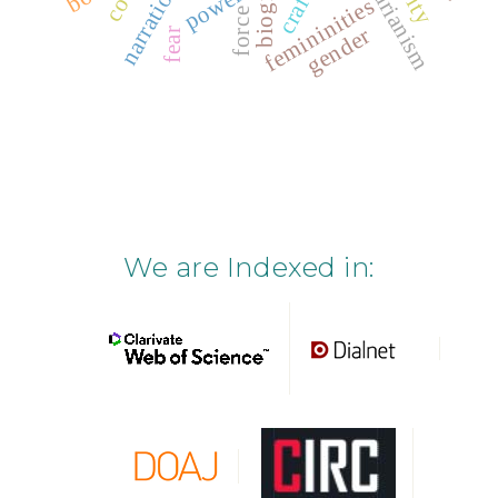
narration
power
femininities
force
gender
fear
We are Indexed in: