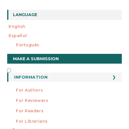
LANGUAGE
English
Español
Português
Make
MAKE A SUBMISSION
a
Submission
INFORMATION
INFORMATION
For Authors
For Reviewers
For Readers
For Librarians