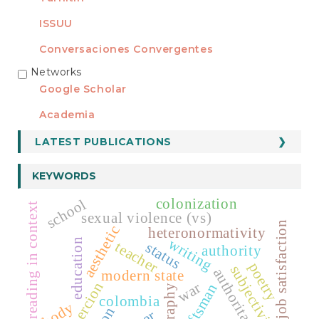
ISSUU
Conversaciones Convergentes
Networks
REDES
Google Scholar
Academia
LATEST PUBLICATIONS
KEYWORDS
colonization
school
reading in context
sexual violence (vs)
job satisfaction
aesthetic
heteronormativity
writing
education
teacher
status
authority
poetry
subjectivity
authoritarianism
modern state
coercion
war
craftsman
biography
colombia
body