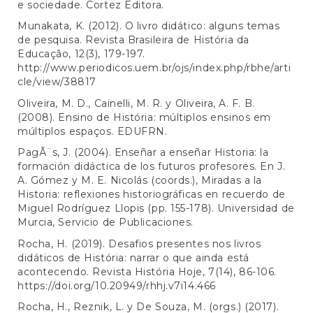
e sociedade. Cortez Editora.
Munakata, K. (2012). O livro didático: alguns temas
de pesquisa. Revista Brasileira de História da
Educação, 12(3), 179-197.
http://www.periodicos.uem.br/ojs/index.php/rbhe/arti
cle/view/38817
Oliveira, M. D., Cainelli, M. R. y Oliveira, A. F. B.
(2008). Ensino de História: múltiplos ensinos em
múltiplos espaços. EDUFRN.
PagÃ¨s, J. (2004). Enseñar a enseñar Historia: la
formación didáctica de los futuros profesores. En J.
A. Gómez y M. E. Nicolás (coords.), Miradas a la
Historia: reflexiones historiográficas en recuerdo de
Miguel Rodríguez Llopis (pp. 155-178). Universidad de
Murcia, Servicio de Publicaciones.
Rocha, H. (2019). Desafios presentes nos livros
didáticos de História: narrar o que ainda está
acontecendo. Revista História Hoje, 7(14), 86-106.
https://doi.org/10.20949/rhhj.v7i14.466
Rocha, H., Reznik, L. y De Souza, M. (orgs.) (2017).