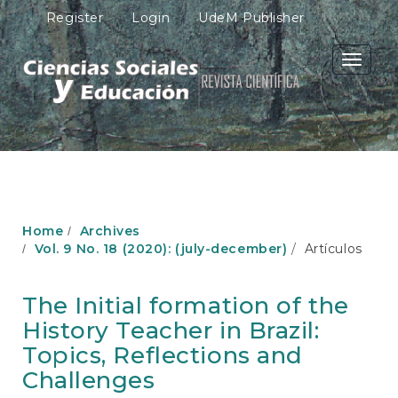
M
Register
Login
UdeM Publisher
a
i
n
Toggle
N
navigati
a
v
i
g
a
t
i
o
Home
Archives
n
Vol. 9 No. 18 (2020): (july-december)
Artículos
M
a
i
The Initial formation of the
n
History Teacher in Brazil:
C
o
Topics, Reflections and
n
Challenges
t