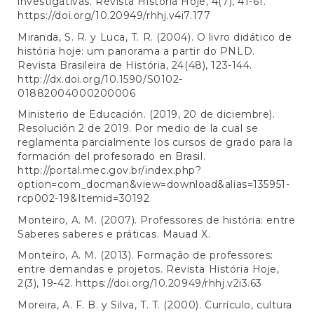
investigativas. Revista História Hoje, 4(7), 41-61.
https://doi.org/10.20949/rhhj.v4i7.177
Miranda, S. R. y Luca, T. R. (2004). O livro didático de
história hoje: um panorama a partir do PNLD.
Revista Brasileira de História, 24(48), 123-144.
http://dx.doi.org/10.1590/S0102-
01882004000200006
Ministerio de Educación. (2019, 20 de diciembre).
Resolución 2 de 2019. Por medio de la cual se
reglamenta parcialmente los cursos de grado para la
formación del profesorado en Brasil.
http://portal.mec.gov.br/index.php?
option=com_docman&view=download&alias=135951-
rcp002-19&Itemid=30192
Monteiro, A. M. (2007). Professores de história: entre
Saberes saberes e práticas. Mauad X.
Monteiro, A. M. (2013). Formação de professores:
entre demandas e projetos. Revista História Hoje,
2(3), 19-42.
https://doi.org/10.20949/rhhj.v2i3.63
Moreira, A. F. B. y Silva, T. T. (2000). Currículo, cultura