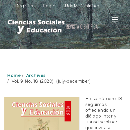
M
Register
Login
UdeM Publisher
a
i
n
Toggle
N
navigati
a
v
i
g
a
t
i
o
Home
Archives
n
Vol. 9 No. 18 (2020): (july-december)
M
a
i
En su número 18
n
seguimos
C
ofreciendo un
o
diálogo inter y
n
transdisciplinar
t
que invita a