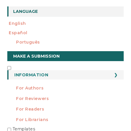
LANGUAGE
English
Español
Português
Make
MAKE A SUBMISSION
a
Submission
INFORMATION
INFORMATION
For Authors
For Reviewers
For Readers
For Librarians
Templates
TEMPLATES