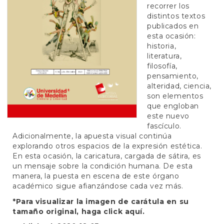
e
recorrer los
n
distintos textos
t
publicados en
S
esta ocasión:
i
historia,
d
literatura,
e
filosofía,
b
pensamiento,
a
alteridad, ciencia,
r
son elementos
que engloban
este nuevo
fascículo.
Adicionalmente, la apuesta visual continúa
explorando otros espacios de la expresión estética.
En esta ocasión, la caricatura, cargada de sátira, es
un mensaje sobre la condición humana. De esta
manera, la puesta en escena de este órgano
académico sigue afianzándose cada vez más.
*Para visualizar la imagen de carátula en su
tamaño original, haga click
aquí.