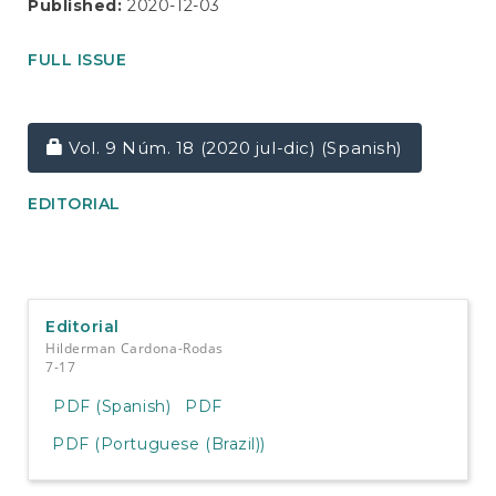
Published:
2020-12-03
FULL ISSUE
Requires Subscription
Vol. 9 Núm. 18 (2020 jul-dic) (Spanish)
EDITORIAL
Editorial
Hilderman Cardona-Rodas
7-17
PDF (Spanish)
PDF
PDF (Portuguese (Brazil))