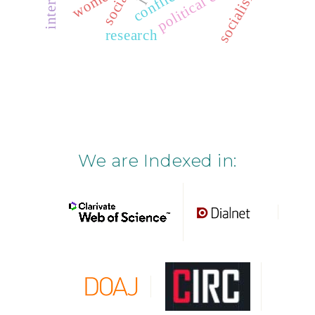
women
socialism
conflict
research
We are Indexed in: