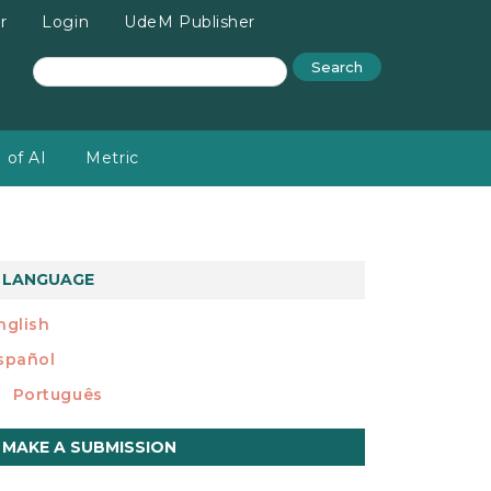
r
Login
UdeM Publisher
Search
 of AI
Metric
LANGUAGE
nglish
spañol
Português
ake
MAKE A SUBMISSION