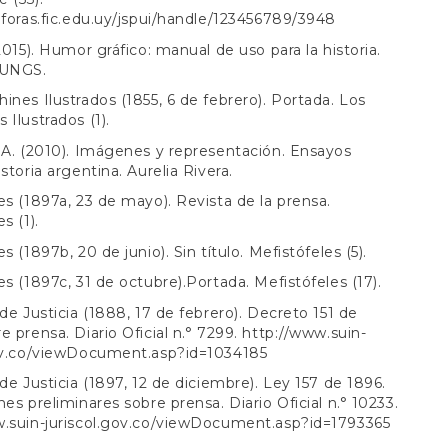
aforas.fic.edu.uy/jspui/handle/123456789/3948
(2015). Humor gráfico: manual de uso para la historia.
 UNGS.
ines Ilustrados (1855, 6 de febrero). Portada. Los
 Ilustrados (1).
 A. (2010). Imágenes y representación. Ensayos
storia argentina. Aurelia Rivera.
es (1897a, 23 de mayo). Revista de la prensa.
s (1).
s (1897b, 20 de junio). Sin título. Mefistófeles (5).
es (1897c, 31 de octubre).Portada. Mefistófeles (17).
 de Justicia (1888, 17 de febrero). Decreto 151 de
e prensa. Diario Oficial n.° 7299.
http://www.suin-
gov.co/viewDocument.asp?id=1034185
 de Justicia (1897, 12 de diciembre). Ley 157 de 1896.
nes preliminares sobre prensa. Diario Oficial n.° 10233.
w.suin-juriscol.gov.co/viewDocument.asp?id=1793365