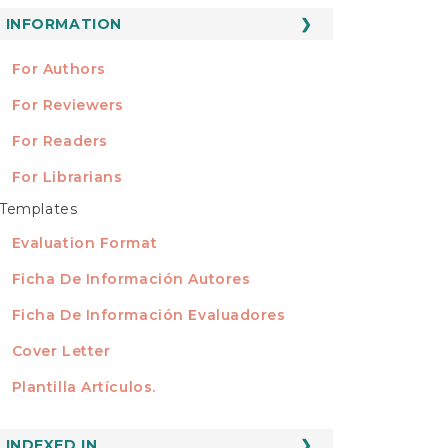
ubmission
INFORMATION
INFORMATION
For Authors
For Reviewers
For Readers
For Librarians
Templates
TEMPLATES
Evaluation Format
Ficha De Información Autores
Ficha De Información Evaluadores
Cover Letter
Plantilla Artículos.
INDEXED
INDEXED IN