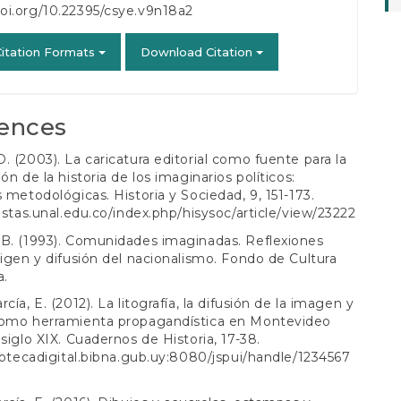
doi.org/10.22395/csye.v9n18a2
itation Formats
Download Citation
ences
. (2003). La caricatura editorial como fuente para la
ón de la historia de los imaginarios políticos:
s metodológicas. Historia y Sociedad, 9, 151-173.
vistas.unal.edu.co/index.php/hisysoc/article/view/23222
B. (1993). Comunidades imaginadas. Reflexiones
rigen y difusión del nacionalismo. Fondo de Cultura
a.
cía, E. (2012). La litografía, la difusión de la imagen y
como herramienta propagandística en Montevideo
 siglo XIX. Cuadernos de Historia, 17-38.
liotecadigital.bibna.gub.uy:8080/jspui/handle/1234567