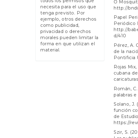
todos los permisos que
O Mosquito
necesita para el uso que
http://bnd
tenga previsto. Por
Papel Peri
ejemplo, otros derechos
Periódico I
como publicidad,
http://bab
privacidad o derechos
d/410
morales pueden limitar la
forma en que utilizan el
Pérez, A. 
material.
de la naci
Pontificia
Rojas Mix, 
cubana de
caricatura
Román, C. 
palabras e
Solano, J.
función co
de Estudio
https://re
Szir, S. (2