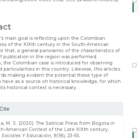
S
t
act
le’s main goal is reflecting upon the Colombian
press of the XIXth century in the South-American
or that, a general panoramic of the characteristics of
of publication in the region was performed.
, the Colombian case is introduced for observing
 particularities in this country. Likewise, this articles
ds making evident the potential these type of
n have as a source oh historical knowledge, for which
 its historical context is necessary.
Cite
s
a, M. S. (2020). The Satirical Press from Bogota in
th-American Context of the Late XIXth century.
s Sociales Y Educación
,
9
(18), 23-55.