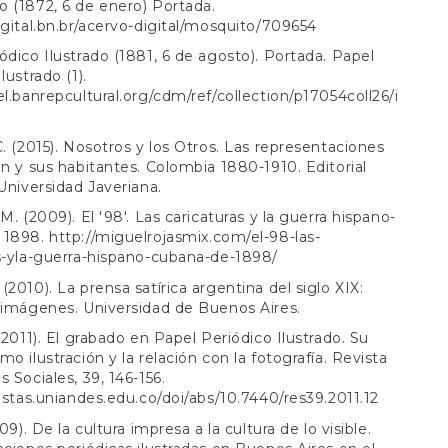
 (1872, 6 de enero) Portada.
igital.bn.br/acervo-digital/mosquito/709654
ódico Ilustrado (1881, 6 de agosto). Portada. Papel
lustrado (1).
el.banrepcultural.org/cdm/ref/collection/p17054coll26/i
C. (2015). Nosotros y los Otros. Las representaciones
ón y sus habitantes. Colombia 1880-1910. Editorial
 Universidad Javeriana.
M. (2009). El '98'. Las caricaturas y la guerra hispano-
 1898.
http://miguelrojasmix.com/el-98-las-
s-yla-guerra-hispano-cubana-de-1898/
(2010). La prensa satírica argentina del siglo XIX:
 imágenes. Universidad de Buenos Aires.
 (2011). El grabado en Papel Periódico Ilustrado. Su
mo ilustración y la relación con la fotografía. Revista
s Sociales, 39, 146-156.
vistas.uniandes.edu.co/doi/abs/10.7440/res39.2011.12
009). De la cultura impresa a la cultura de lo visible.