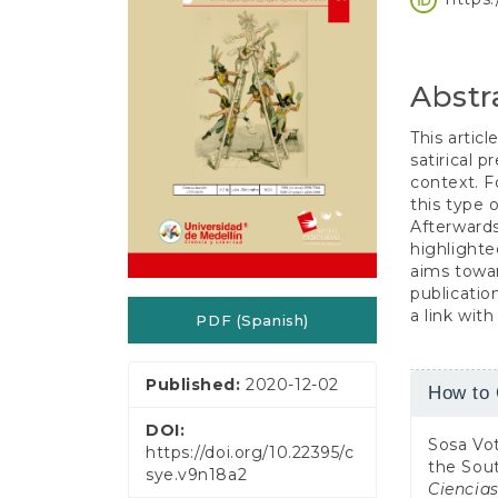
e
Conten
n
t
S
Abstr
i
d
e
This artic
b
satirical 
a
context. F
r
this type 
Afterwards
highlighted
aims towar
publicatio
a link with
PDF (Spanish)
Article
Published:
2020-12-02
How to 
Detail
DOI:
Sosa Vot
https://doi.org/10.22395/c
the Sou
sye.v9n18a2
Ciencia