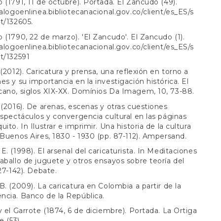
 (1791, 11 de octubre). Portada. El Zancudo (49).
talogoenlinea.bibliotecanacional.gov.co/client/es_ES/s
et/132605
.
 (1790, 22 de marzo). 'El Zancudo'. El Zancudo (1).
talogoenlinea.bibliotecanacional.gov.co/client/es_ES/s
t/132591
 (2012). Caricatura y prensa, una reflexión en torno a
es y su importancia en la investigación histórica. El
ano, siglos XIX-XX. Domínios Da Imagem, 10, 73-88.
 (2016). De arenas, escenas y otras cuestiones
Espectáculos y convergencia cultural en las páginas
ito. In Ilustrar e imprimir. Una historia de la cultura
 Buenos Aires, 1830 - 1930 (pp. 87-112). Ampersand.
E. (1998). El arsenal del caricaturista. In Meditaciones
aballo de juguete y otros ensayos sobre teoría del
127-142). Debate.
B. (2009). La caricatura en Colombia a partir de la
cia. Banco de la República.
y el Garrote (1874, 6 de diciembre). Portada. La Ortiga
e (53).