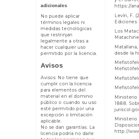
adicionales
https://an
Levín, F. 
No puede aplicar
Ediciones
términos legales ni
medidas tecnológicas
Los Matach
que restrinjan
Matachines
legalmente a otras a
Matallana,
hacer cualquier uso
desde la hi
permitido por la licencia.
Mefistófel
Avisos
Mefistófele
Avisos: No tiene que
Mefistófele
cumplir con la licencia
Mefistófel
para elementos del
material en el dominio
Ministerio
público o cuando su uso
1888. Sobr
esté permitido por una
juriscol.
excepción o limitación
Ministerio
aplicable.
Disposicio
No se dan garantías. La
http://ww
licencia podría no darle