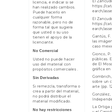
El Zancudo
licencia, e indicar si se
https://ca
han realizado cambios.
earch/ass
Puede hacerlo en
cualquier forma
El Zancudo
razonable, pero no de
https://ca
forma tal que sugiera
earch/asse
que usted o su uso
Gantús, F.
tienen el apoyo de la
las imágen
licenciante.
caso mexic
No Comercial
Gionco, P.
públicas. 
Usted no puede hacer
de El Mosqu
uso del material con
gráfica en
propósitos comerciales .
Gombrich, 
Sin Derivadas
sobre un c
Si remezcla, transforma o
arte (pp. 
crea a partir del material,
González, 
no podrá distribuir el
Independen
material modificado.
La Ortiga 
No hay restricciones
y el Garrot