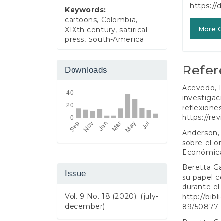
https://
Keywords:
cartoons, Colombia,
More C
XIXth century, satirical
press, South-America
Refer
Downloads
Acevedo, D
investigaci
reflexione
https://re
Anderson, 
sobre el o
Económic
Beretta Gar
Issue
su papel 
durante el
Vol. 9 No. 18 (2020): (july-
http://bib
december)
89/50877