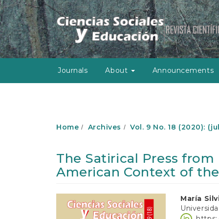
M
a
i
n
N
a
v
Journals
About
Announcements
i
g
a
t
i
o
Home
Archives
Vol. 9 No. 18 (2020): (
n
M
a
The Satirical Press from
i
American Context of the
n
C
o
Article
Main
María Sil
n
Universida
t
Sidebar
Article
https