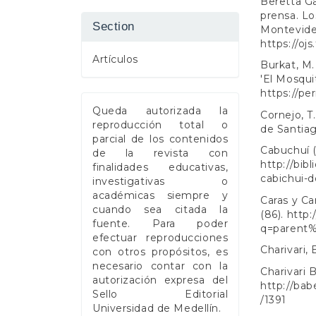
Beretta Ga
prensa. Lo
Section
Montevideo
https://oj
Artículos
Burkat, M.
'El Mosquit
https://pe
Queda autorizada la
Cornejo, T
reproducción total o
de Santiag
parcial de los contenidos
Cabuchuí (
de la revista con
http://bib
finalidades educativas,
cabichui-de
investigativas o
académicas siempre y
Caras y Ca
cuando sea citada la
(86).
http:
fuente. Para poder
q=parent
efectuar reproducciones
Charivari, 
con otros propósitos, es
necesario contar con la
Charivari 
autorización expresa del
http://bab
Sello Editorial
/1391
Universidad de Medellín.