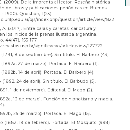
E. (2009). De la imprenta al lector. Reseña histórica
ión de libros y publicaciones periódicas en Buenos
 - 1900). Questión, 1(23).
rio.unlp.edu.ar/ojs/index.php/question/article/view/822
 A. (2017). Entre caras y caretas: caricatura y
en los inicios de la prensa ilustrada argentina.
o, 44(47), 155-177.
.revistas.usp.br/significacao/article/view/127322
(1791, 8 de septiembre). Sin título. El Barbero (43).
 (1892a, 27 de marzo). Portada. El Barbero (1).
(1892b, 14 de abril). Portada. El Barbero (4).
(1892, 24 de abril). Sin título. El Barbudo (5).
891, 1 de noviembre). Editorial. El Mago (2).
892a, 13 de marzo). Función de hipnotismo y magia.
4).
892b, 25 de marzo). Portada. El Mago (15).
o (1882, 19 de febrero). Portada. El Mosquito (998).