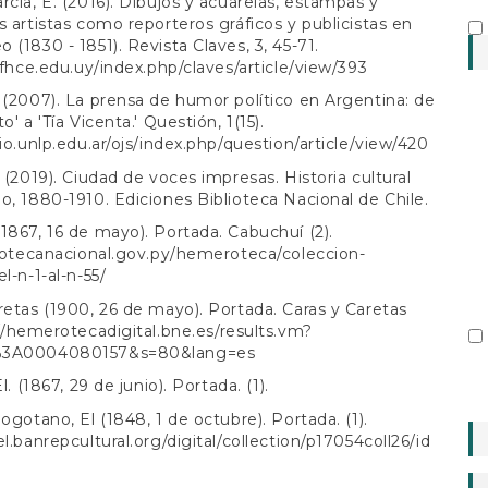
rcía, E. (2016). Dibujos y acuarelas, estampas y
s artistas como reporteros gráficos y publicistas en
 (1830 - 1851). Revista Claves, 3, 45-71.
s.fhce.edu.uy/index.php/claves/article/view/393
 (2007). La prensa de humor político en Argentina: de
o' a 'Tía Vicenta.' Questión, 1(15).
rio.unlp.edu.ar/ojs/index.php/question/article/view/420
. (2019). Ciudad de voces impresas. Historia cultural
o, 1880-1910. Ediciones Biblioteca Nacional de Chile.
1867, 16 de mayo). Portada. Cabuchuí (2).
liotecanacional.gov.py/hemeroteca/coleccion-
l-n-1-al-n-55/
retas (1900, 26 de mayo). Portada. Caras y Caretas
//hemerotecadigital.bne.es/results.vm?
%3A0004080157&s=80&lang=es
El. (1867, 29 de junio). Portada. (1).
Bogotano, El (1848, 1 de octubre). Portada. (1).
el.banrepcultural.org/digital/collection/p17054coll26/id