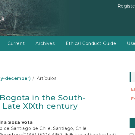
Registe
Current
Archives
Ethical Conduct Guide
Use
july-december)
Artículos
E
 Bogota in the South-
E
 Late XIXth century
M
vina Sosa Vota
a
d de Santiago de Chile, Santiago, Chile
://orcid.org/0000-0003-3962-1595 (unauthenticated)