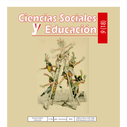
e
n
Article
t
S
Sidebar
i
d
e
b
a
r