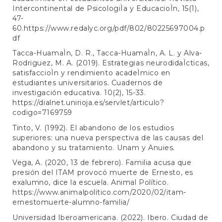
Intercontinental de PsicologiÌa y EducacioÌn, 15(1),
47-
60.
https://www.redalyc.org/pdf/802/80225697004.p
df
Tacca-HuamaÌn, D. R., Tacca-HuamaÌn, A. L. y Alva-
Rodriguez, M. A. (2019). Estrategias neurodidaÌcticas,
satisfaccioÌn y rendimiento acadeÌmico en
estudiantes universitarios. Cuadernos de
investigación educativa. 10(2), 15-33.
https://dialnet.unirioja.es/servlet/articulo?
codigo=7169759
Tinto, V. (1992). El abandono de los estudios
superiores: una nueva perspectiva de las causas del
abandono y su tratamiento. Unam y Anuies.
Vega, A. (2020, 13 de febrero). Familia acusa que
presión del ITAM provocó muerte de Ernesto, es
exalumno, dice la escuela. Animal Político.
https://www.animalpolitico.com/2020/02/itam-
ernestomuerte-alumno-familia/
Universidad Iberoamericana. (2022). Ibero. Ciudad de