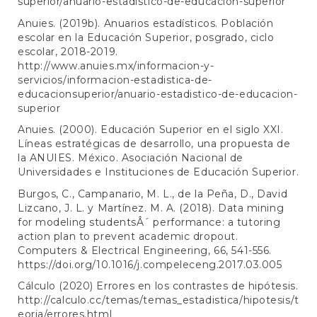
superior/anuario-estadistico-de-educacion-superior
Anuies. (2019b). Anuarios estadísticos. Población
escolar en la Educación Superior, posgrado, ciclo
escolar, 2018-2019.
http://www.anuies.mx/informacion-y-
servicios/informacion-estadistica-de-
educacionsuperior/anuario-estadistico-de-educacion-
superior
Anuies. (2000). Educación Superior en el siglo XXI.
Líneas estratégicas de desarrollo, una propuesta de
la ANUIES. México. Asociación Nacional de
Universidades e Instituciones de Educación Superior.
Burgos, C., Campanario, M. L., de la Peña, D., David
Lizcano, J. L. y Martínez. M. A. (2018). Data mining
for modeling studentsÂ´ performance: a tutoring
action plan to prevent academic dropout.
Computers & Electrical Engineering, 66, 541-556.
https://doi.org/10.1016/j.compeleceng.2017.03.005
Cálculo (2020) Errores en los contrastes de hipótesis.
http://calculo.cc/temas/temas_estadistica/hipotesis/t
eoria/errores.html