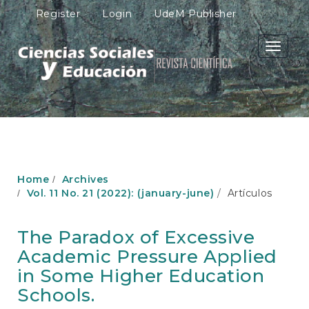
M
Register
Login
UdeM Publisher
a
i
n
Toggle
N
navigati
a
v
i
g
a
t
i
o
Home
Archives
n
Vol. 11 No. 21 (2022): (january-june)
Artículos
M
a
i
The Paradox of Excessive
n
Academic Pressure Applied
C
o
in Some Higher Education
n
Schools.
t