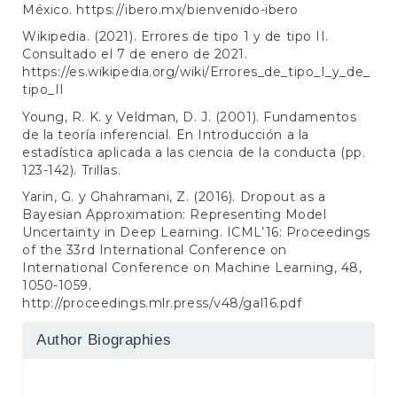
México.
https://ibero.mx/bienvenido-ibero
Wikipedia. (2021). Errores de tipo 1 y de tipo II.
Consultado el 7 de enero de 2021.
https://es.wikipedia.org/wiki/Errores_de_tipo_I_y_de_
tipo_II
Young, R. K. y Veldman, D. J. (2001). Fundamentos
de la teoría inferencial. En Introducción a la
estadística aplicada a las ciencia de la conducta (pp.
123-142). Trillas.
Yarin, G. y Ghahramani, Z. (2016). Dropout as a
Bayesian Approximation: Representing Model
Uncertainty in Deep Learning. ICML’16: Proceedings
of the 33rd International Conference on
International Conference on Machine Learning, 48,
1050-1059.
http://proceedings.mlr.press/v48/gal16.pdf
Author Biographies