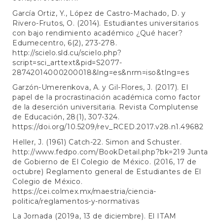
García Ortiz, Y., López de Castro-Machado, D. y
Rivero-Frutos, O. (2014). Estudiantes universitarios
con bajo rendimiento académico ¿Qué hacer?
Edumecentro, 6(2), 273-278.
http://scielo.sld.cu/scielo.php?
script=sci_arttext&pid=S2077-
28742014000200018&lng=es&nrm=iso&tlng=es
Garzón-Umerenkova, A. y Gil-Flores, J. (2017). El
papel de la procrastinación académica como factor
de la deserción universitaria. Revista Complutense
de Educación, 28(1), 307-324.
https://doi.org/10.5209/rev_RCED.2017.v28.n1.49682
Heller, J. (1961) Catch-22. Simon and Schuster.
http://www.fedpo.com/BookDetail.php?bk=219
Junta
de Gobierno de El Colegio de México. (2016, 17 de
octubre) Reglamento general de Estudiantes de El
Colegio de México.
https://cei.colmex.mx/maestria/ciencia-
politica/reglamentos-y-normativas
La Jornada (2019a, 13 de diciembre). El ITAM