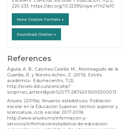
Excellent.
Ciencias Sociales Y Educación
,
11
(21),
220-233.
https://doi.org/10.22395/csye.v11n21a10
More Citation Formats
Download Citation
References
Águila, A. B., Calcines-Castillo M., Monteagudo de la
Guardia, R. y Nieves-Achon, Z. (2015). Estrés
académico. Edumecentro, 7(2).
http://scielo.sld.cu/scielo.php?
script=sci_arttext&pid=S2077-28742015000200013
Anuies. (2019a). Anuarios estadísticos. Población
escolar en la Educación Superior, técnico superior y
licenciatura, ciclo escolar 2017-2018.
http://www.anuies.mx/informacion-y-
servicios/informacionestadistica-de-educacion-