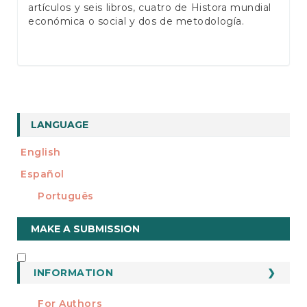
artículos y seis libros, cuatro de Histora mundial
económica o social y dos de metodología.
LANGUAGE
English
Español
Português
Make
MAKE A SUBMISSION
a
Submission
INFORMATION
INFORMATION
For Authors