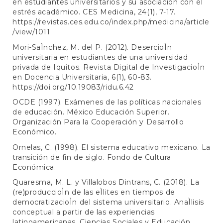
en estudiantes universitarios y su asociación con el
estrés académico. CES Medicina, 24(1), 7-17.
https://revistas.ces.edu.co/index.php/medicina/article
/view/1011
Mori-SaÌnchez, M. del P. (2012). DesercioÌn
universitaria en estudiantes de una universidad
privada de Iquitos. Revista Digital de InvestigacioÌn
en Docencia Universitaria, 6(1), 60-83.
https://doi.org/10.19083/ridu.6.42
OCDE (1997). Exámenes de las políticas nacionales
de educación. México Educación Superior.
Organización Para la Cooperación y Desarrollo
Económico.
Ornelas, C. (1998). El sistema educativo mexicano. La
transición de fin de siglo. Fondo de Cultura
Económica.
Quaresma, M. L. y Villalobos Dintrans, C. (2018). La
(re)produccioÌn de las eÌlites en tiempos de
democratizacioÌn del sistema universitario. AnaÌlisis
conceptual a partir de las experiencias
latinoamericanas. Ciencias Sociales y Educación,