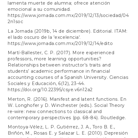
lamenta muerte de alumna; ofrece atención
emocional a su comunidad.
https://www.jornada.com.mx/2019/12/13/sociedad/04
2n1soc
La Jornada (2019b, 14 de diciembre). Editorial. ITAM:
el lado oscuro de la 'excelencia'.
https://www.jornada.com.mx/2019/12/14/edito
Martí-Ballester, C. P. (2017). More experienced
professors, more learning opportunities?
Relationships between instructor’s traits and
students’ academic performance in financial
accounting courses of a Spanish University. Ciencias
Sociales y Educación, 6(12), 23-44.
https://doi.org/10.22395/csye.v6n12a2
Merton, R. (2016). Manifest and latent functions. En
W. Longhofer y D. Winchester (eds.). Social Theory
re-wire: new connections to classical and
contemporary perspectives (pp. 68-84). Routledge.
Montoya-Vélez, L. P. Gutiérrez, J. A., Toro B. E.,
Briñón, M., Rosas E. y Salazar L. E. (2010). Depresión