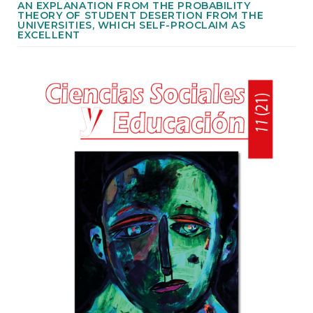
e
AN EXPLANATION FROM THE PROBABILITY
n
THEORY OF STUDENT DESERTION FROM THE
UNIVERSITIES, WHICH SELF-PROCLAIM AS
t
EXCELLENT
S
i
Article
d
e
Sidebar
b
a
r