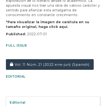
exploración de lo literario desde lo académico. La
apuesta visual nos trae una obra de valioso carácter y
sentido para afianzar esta amalgama de
conocimiento en constante crecimiento.
*Para visualizar la imagen de carátula en su
tamaño original, haga click
aquí.
Published:
2022-07-01
FULL ISSUE
Requires Subscription
Vol. 11 Núm. 21 (2022 ene-jun) (Spanish)
EDITORIAL
Editorial