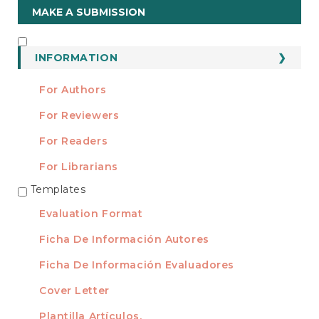
Make
MAKE A SUBMISSION
a
Submission
INFORMATION
INFORMATION
For Authors
For Reviewers
For Readers
For Librarians
Templates
TEMPLATES
Evaluation Format
Ficha De Información Autores
Ficha De Información Evaluadores
Cover Letter
Plantilla Artículos.