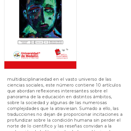
e
n
t
S
i
d
e
b
a
r
multidisciplinariedad en el vasto universo de las
ciencias sociales, este número contiene 10 artículos
que abordan reflexiones interesantes sobre el
panorama de la educación en distintos ámbitos,
sobre la sociedad y algunas de las numerosas
complejidades que la atraviesan. Sumado a ello, las
traducciones no dejan de proporcionar incitaciones a
profundizar sobre la condición humana sin perder el
norte de lo científico y las reseñas convidan a la