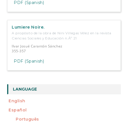
PDF (Spanish)
Lumiere Noire.
A propósito de la obra de Nini Villegas Vélez en la revista
Ciencias Sociales y Educación n.Âº 21
Ilvar Josué Carantón Sánchez
355-357
PDF (Spanish)
LANGUAGE
English
Español
Português