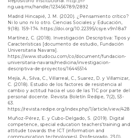
Repositorio Institucional.
http://ri-
ng.uaq.mx/handle/123456789/2892
Madrid Hincapié, J. M. (2020). ¿Pensamiento crítico?
Ni lo uno ni lo otro. Ciencias Sociales y Educación,
9(18). 159-174.
https://doi.org/10.22395/csye.v9n18a7
Martínez, C. (2018). Investigación Descriptiva: Tipos y
Características [documento de estudio, Fundación
Universitaria Navarra].
https://www.studocu.com/co/document/fundacion-
universitaria-navarra/medicina/investigacion-
descriptiva-de-proyectos/16445514
Mejía, A., Silva, C., Villarreal, C., Suarez, D. y Villamizar,
C. (2018). Estudio de los factores de resistencia al
cambio y actitud hacia el uso de las TIC por parte del
personal docente. Revista Boletín Redipe, 7(2), 53-
63.
https://revista.redipe.org/index.php/1/article/view/428
Muñoz-Pérez, E. y Cubo-Delgado, S. (2019). Digital
competence, special education teachers’training and
attitude towards the ICT (information and
communication technologies). Profesorado, 23(1),