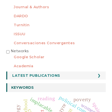
Journal & Authors
DARDO
Turnitin
ISSUU
Conversaciones Convergentes
Networks
REDES
Google Scholar
Academia
LATEST PUBLICATIONS
KEYWORDS
political community
reading
implacable
poverty
preschool
spain
women