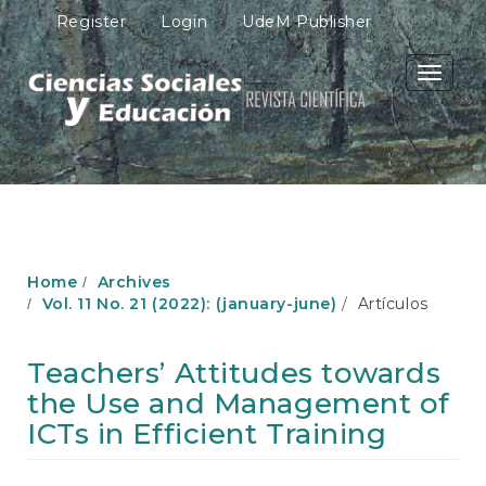
M
Register
Login
UdeM Publisher
a
i
n
Toggle
N
navigati
a
v
i
g
a
t
i
o
Home
Archives
n
Vol. 11 No. 21 (2022): (january-june)
Artículos
M
a
i
Teachers’ Attitudes towards
n
the Use and Management of
C
o
ICTs in Efficient Training
n
t