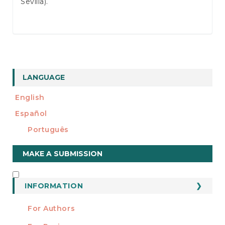
Sevilla).
LANGUAGE
English
Español
Português
Make
MAKE A SUBMISSION
a
Submission
INFORMATION
INFORMATION
For Authors