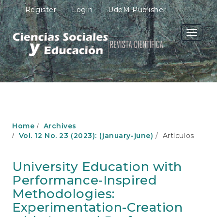
M
Register
Login
UdeM Publisher
a
i
n
Toggle
N
navigati
a
v
i
g
a
t
i
o
Home
Archives
n
Vol. 12 No. 23 (2023): (january-june)
Artículos
M
a
i
University Education with
n
Performance-Inspired
C
o
Methodologies:
n
Experimentation-Creation
t