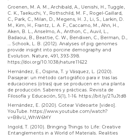
Groenen, M. A. M., Archibald, A., Uenishi, H., Tuggle,
C. K., Taekuchi, Y., Rothschild, M. F., Rogel-Gaillard,
C., Park, C., Milan, D., Megens, H. J., Li, S., Larkin, D.
M., Kim, H., Frantz, L. A. F., Caccamo, M., Ahn, H.,
Aken, B. L., Anselmo, A., Anthon, C., Auvil, L.,
Badaoui, B., Beattie, C. W., Bendixen, C., Berman, D.,
... Schook, L. B. (2012). Analyses of pig genomes
provide insight into porcine demography and
Evolution. Nature, 491, 393-398.
https://doi.org/10.1038/nature11622
Hernández, E., Ospina, T. y Vásquez, L. (2020).
Paisajear: un método cartográfico para ir tras las
educaciones (otras) que se producen en una planta
de producción. Saberes y prácticas. Revista de
Filosofía y Educación, 5(1), 1-16.
https://bit.ly/2TuJtd8
Hernández, E. (2020). Gotear Videoarte [video].
YouTube.
https://www.youtube.com/watch?
v=B8vU_WhW6MY
Ingold, T. (2010). Bringing Things to Life: Creative
Entanglements in a World of Materials. Realities