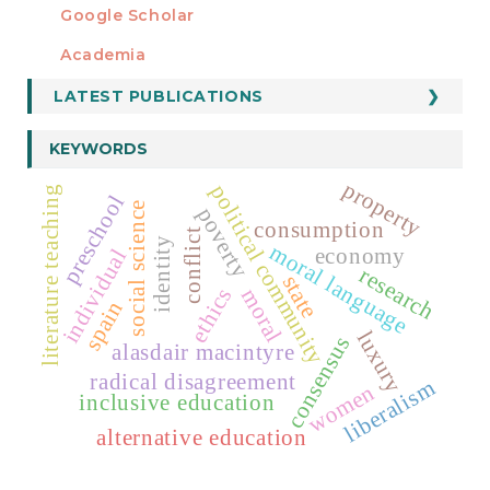
Google Scholar
Academia
LATEST PUBLICATIONS
KEYWORDS
property
political community
literature teaching
preschool
social science
poverty
consumption
conflict
identity
moral language
economy
individual
research
state
ethics
moral
spain
luxury
consensus
alasdair macintyre
radical disagreement
liberalism
women
inclusive education
alternative education