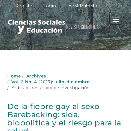
M
Register
Login
UdeM Publisher
a
i
n
Toggle
N
navigati
a
v
i
g
a
t
i
o
Home
Archives
n
Vol. 2 No. 4 (2013): julio-diciembre
M
Artículos resultado de investigación
a
i
n
De la fiebre gay al sexo
C
Barebacking: sida,
o
n
biopolitica y el riesgo para la
t