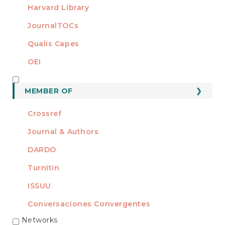
Harvard Library
JournalTOCs
Qualis Capes
OEI
MEMBER OF
MEMBER OF
Crossref
Journal & Authors
DARDO
Turnitin
ISSUU
Conversaciones Convergentes
Networks
REDES