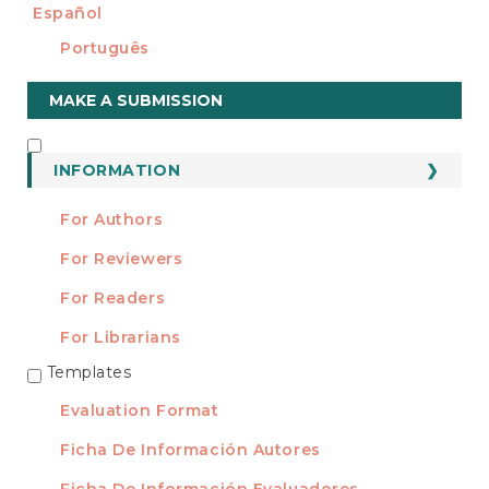
Español
Português
Make
MAKE A SUBMISSION
a
Submission
INFORMATION
INFORMATION
For Authors
For Reviewers
For Readers
For Librarians
Templates
TEMPLATES
Evaluation Format
Ficha De Información Autores
Ficha De Información Evaluadores