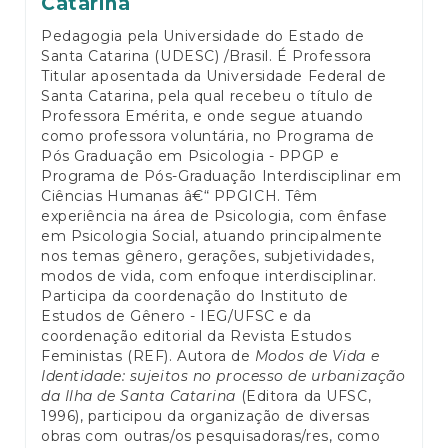
Catarina
Pedagogia pela Universidade do Estado de
Santa Catarina (UDESC) /Brasil. É Professora
Titular aposentada da Universidade Federal de
Santa Catarina, pela qual recebeu o título de
Professora Emérita, e onde segue atuando
como professora voluntária, no Programa de
Pós Graduação em Psicologia - PPGP e
Programa de Pós-Graduação Interdisciplinar em
Ciências Humanas â€“ PPGICH. Têm
experiência na área de Psicologia, com ênfase
em Psicologia Social, atuando principalmente
nos temas gênero, gerações, subjetividades,
modos de vida, com enfoque interdisciplinar.
Participa da coordenação do Instituto de
Estudos de Gênero - IEG/UFSC e da
coordenação editorial da Revista Estudos
Feministas (REF). Autora de
Modos de Vida e
Identidade: sujeitos no processo de urbanização
da Ilha de Santa Catarina
(Editora da UFSC,
1996), participou da organização de diversas
obras com outras/os pesquisadoras/res, como