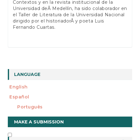
Contextos y en la revista institucional de la
Universidad deÂ Medellín, ha sido colaborador en
el Taller de Literatura de la Universidad Nacional
dirigido por el historiadorÂ y poeta Luis
Fernando Cuartas.
LANGUAGE
English
Español
Português
Make
MAKE A SUBMISSION
a
Submission
INFORMATION