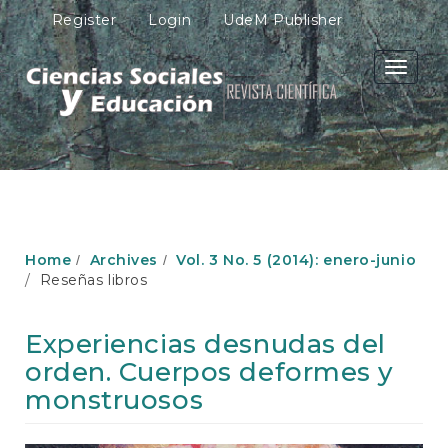
M
Register
Login
UdeM Publisher
a
i
n
Toggle
N
navigati
a
v
i
g
a
t
i
o
Home
Archives
Vol. 3 No. 5 (2014): enero-junio
n
Reseñas libros
M
a
i
Experiencias desnudas del
n
orden. Cuerpos deformes y
C
o
monstruosos
n
t