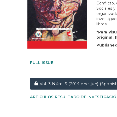
e
Conflicto,
n
Sociales y
t
organizado
S
investigac
i
libros.
d
e
*Para vis
b
original,
a
Publishe
r
FULL ISSUE
Requires Subscription
Vol. 3 Núm. 5 (2014 ene-jun) (Spanis
ARTÍCULOS RESULTADO DE INVESTIGACIÓ