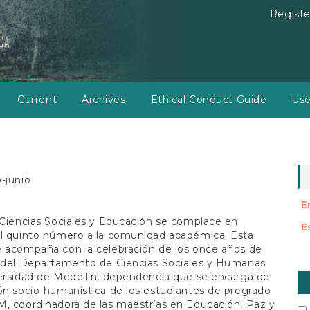
Registe
Current
Archives
Ethical Conduct Guide
Use
o-junio
E
 Ciencias Sociales y Educación se complace en
E
el quinto número a la comunidad académica. Esta
e acompaña con la celebración de los once años de
a del Departamento de Ciencias Sociales y Humanas
M
ersidad de Medellín, dependencia que se encarga de
a
ón socio-humanística de los estudiantes de pregrado
, coordinadora de las maestrías en Educación, Paz y