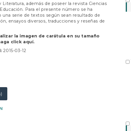
S
 y Literatura, además de poseer la revista Ciencias
 Educación. Para el presente número se ha
 una serie de textos según sean resultado de
ión, ensayos diversos, traducciones y reseñas de
ualizar la imagen de carátula en su tamaño
 haga click
aquí.
d:
2015-03-12
h)
N