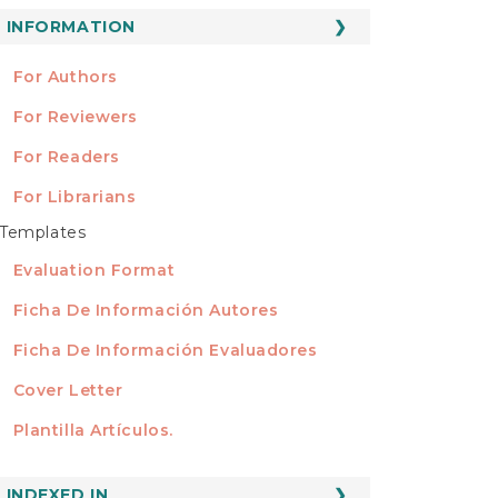
ubmission
INFORMATION
INFORMATION
For Authors
For Reviewers
For Readers
For Librarians
Templates
TEMPLATES
Evaluation Format
Ficha De Información Autores
Ficha De Información Evaluadores
Cover Letter
Plantilla Artículos.
INDEXED
INDEXED IN