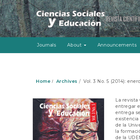
M
a
i
n
N
a
v
Journals
About
Announcements
i
g
a
t
i
o
Home
Archives
Vol. 3 No. 5 (2014): ener
n
M
a
La revista
i
entregar 
n
entrega s
C
existenci
o
de la Univ
n
la formaci
t
de la UDEM