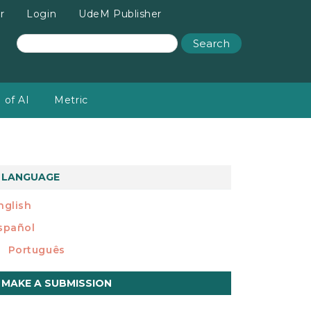
r
Login
UdeM Publisher
Search
 of AI
Metric
LANGUAGE
nglish
spañol
Português
ake
MAKE A SUBMISSION