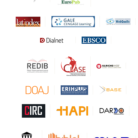
Biblat
MIAR
Sapiens Research
HESBURGH
Gale Cengage Learning
CAPES