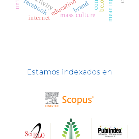
education
facebook
brand
REDIB
mass culture
internet
CLASE
ULRICH WEB
DOAJ
ERIH PLUS
Estamos indexados en
BASE
CIRC
HAPI
DRJI
DARDO