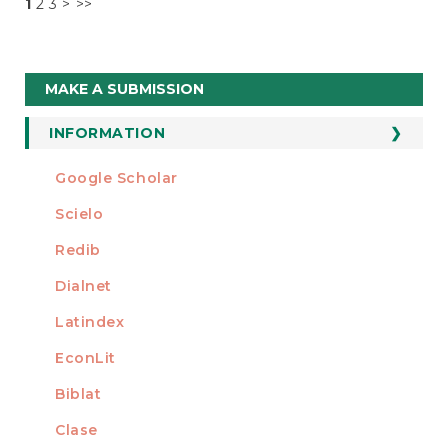
1
2
3
>
>>
Make
MAKE A SUBMISSION
a
Submission
INFORMATION
For Readers
Google Scholar
INDEXED AT
For Authors
Scielo
For Librarians
Redib
Dialnet
Latindex
EconLit
Biblat
Clase