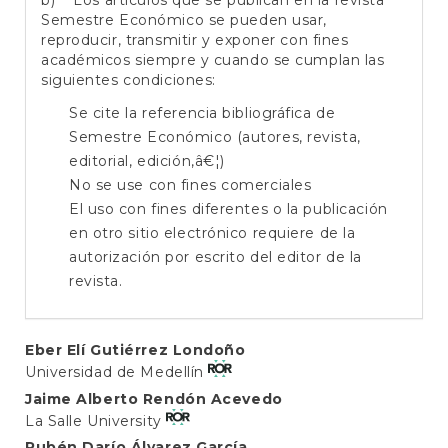
b) Los artículos que se publican en la revista
Semestre Económico se pueden usar,
reproducir, transmitir y exponer con fines
académicos siempre y cuando se cumplan las
siguientes condiciones:
Se cite la referencia bibliográfica de
Semestre Económico (autores, revista,
editorial, edición,â€¦)
No se use con fines comerciales
El uso con fines diferentes o la publicación
en otro sitio electrónico requiere de la
autorización por escrito del editor de la
revista.
Main
Eber Elí Gutiérrez Londoño
Universidad de Medellín
Article
Jaime Alberto Rendón Acevedo
Content
La Salle University
Rubén Darío Álvarez García