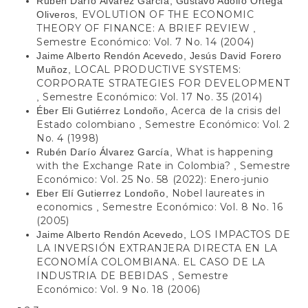
Rubén Darío Álvarez García, Gustavo Adolfo Ortega
EVOLUTION OF THE ECONOMIC
Oliveros,
THEORY OF FINANCE: A BRIEF REVIEW
,
Semestre Económico: Vol. 7 No. 14 (2004)
Jaime Alberto Rendón Acevedo, Jesús David Forero
LOCAL PRODUCTIVE SYSTEMS:
Muñoz,
CORPORATE STRATEGIES FOR DEVELOPMENT
Semestre Económico: Vol. 17 No. 35 (2014)
,
Acerca de la crisis del
Éber Eli Gutiérrez Londoño,
Estado colombiano
Semestre Económico: Vol. 2
,
No. 4 (1998)
What is happening
Rubén Darío Álvarez García,
with the Exchange Rate in Colombia?
Semestre
,
Económico: Vol. 25 No. 58 (2022): Enero-junio
Nobel laureates in
Eber Elí Gutierrez Londoño,
economics
Semestre Económico: Vol. 8 No. 16
,
(2005)
LOS IMPACTOS DE
Jaime Alberto Rendón Acevedo,
LA INVERSIÓN EXTRANJERA DIRECTA EN LA
ECONOMÍA COLOMBIANA. EL CASO DE LA
INDUSTRIA DE BEBIDAS
Semestre
,
Económico: Vol. 9 No. 18 (2006)