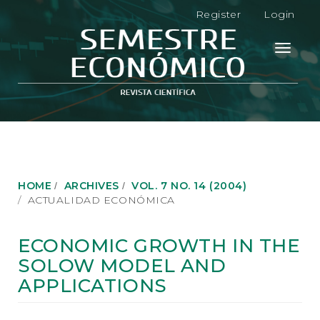
M
Register
Login
a
i
n
Toggle
N
navigati
a
v
i
g
a
t
i
o
HOME
ARCHIVES
VOL. 7 NO. 14 (2004)
n
ACTUALIDAD ECONÓMICA
M
a
i
ECONOMIC GROWTH IN THE
n
SOLOW MODEL AND
C
o
APPLICATIONS
n
t