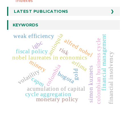
Indexes
LATEST PUBLICATIONS
KEYWORDS
antioquia
weak efficiency
financial management
alfred nobel
colombian business cycle
igbc
risk
fiscal policy
financial insolvency
nobel laureates in economics
minery
arfima
colombia
simon kuznets
volatility
gold
bogota
capm
acumulation of capital
cycle aggregation
monetary policy