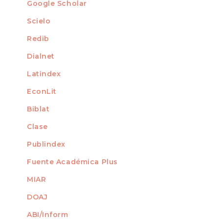
For Readers
Google Scholar
INDEXED AT
For Authors
Scielo
For Librarians
Redib
Dialnet
Latindex
EconLit
Biblat
Clase
Publindex
Fuente Académica Plus
MIAR
DOAJ
ABI/Inform