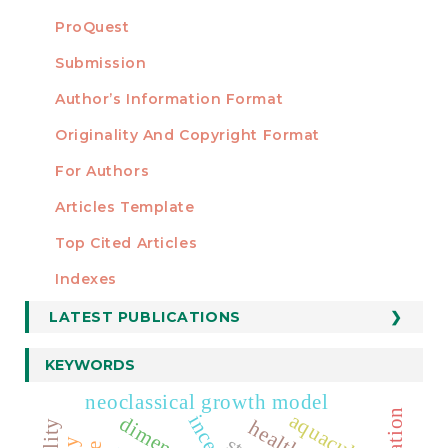
ProQuest
Submission
AUTHORS
Author’s Information Format
Originality And Copyright Format
For Authors
Articles Template
Top Cited Articles
STATISTICS
Indexes
LATEST PUBLICATIONS
KEYWORDS
neoclassical growth model
taxation
aquaculture