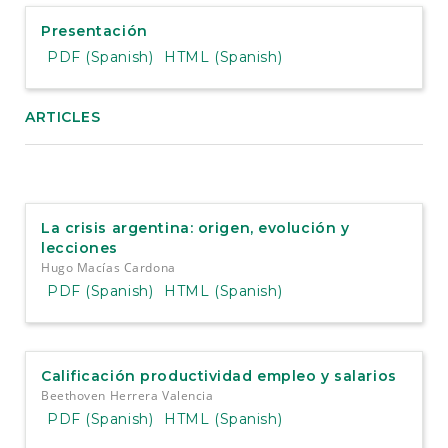
e
n
Presentación
t
PDF (Spanish)
HTML (Spanish)
S
i
d
ARTICLES
e
b
a
r
La crisis argentina: origen, evolución y
lecciones
Hugo Macías Cardona
PDF (Spanish)
HTML (Spanish)
Calificación productividad empleo y salarios
Beethoven Herrera Valencia
PDF (Spanish)
HTML (Spanish)